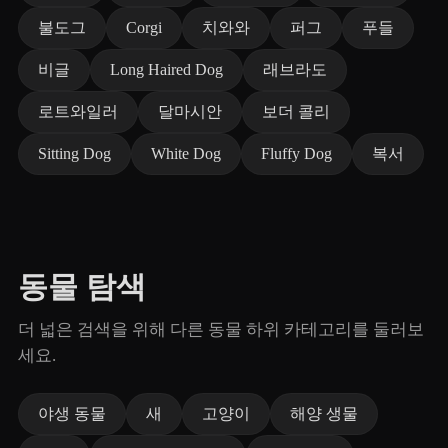
불도그
Corgi
치와와
퍼그
푸들
비글
Long Haired Dog
래브라도
로트와일러
달마시안
보더 콜리
Sitting Dog
White Dog
Fluffy Dog
복서
동물 탐색
더 넓은 검색을 위해 다른 동물 하위 카테고리를 둘러보
세요.
야생 동물
새
고양이
해양 생물