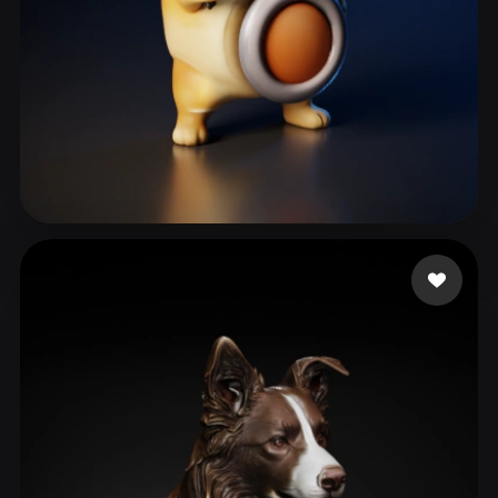
ComfyUI
21
스타일
Abstract
Anime
Cartoon
Cel-Shaded
Fantasy
Flat
Gothic
Hand-Painted
Industrial
Isometric
Low Poly
Medieval
129 좋아요
sfbbns10k
Minimalist
Modern
Organic
Photorealistic
Pixel Art
Realistic
Retro
Stylized
Voxel