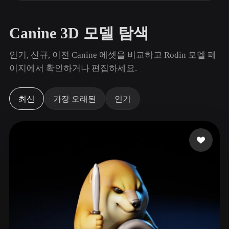
사용 사례
AI 이미지 리믹스
AI HDRI 생성기
3D 메시 편집기
3D Printing
Animation
AI 이미지 향상 도구
3D 모델 검색 엔진
Canine 3D 모델 탐색
Game
Automotive
AI 텍스처 생성기
SVG to 3D 변환기
Development
Design
인기, 신규, 이전 Canine 에셋을 비교하고 Rodin 모델 페
이지에서 확인하거나 편집하세요.
NFT Creation
E-commerce
Character
VR/AR
Design
최신
가장 오래된
인기
Metaverse
Jewelry Design
Mechanical
Engineering
플러그인
Blender
Unity
Unreal
Godot
Maya
3DS Max