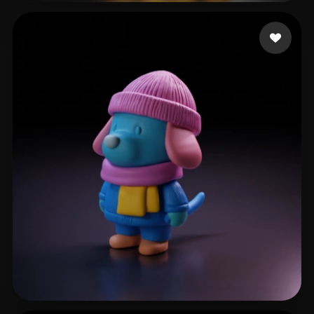
531 좋아요
Dmitrieva Anastasiia