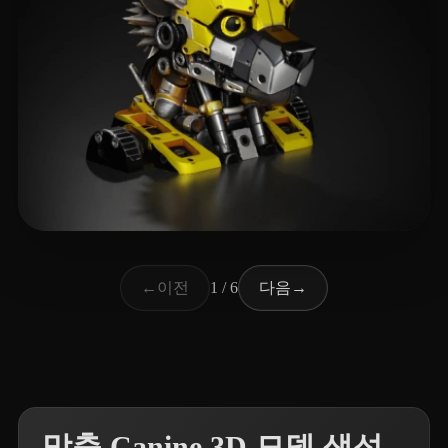
103 좋아요
Kuznetsov Nikolai
이전
다음
←
1 / 6
→
맞춤 Canine 3D 모델 생성