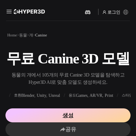
로그인
제품
Home
동물
개
Canine
기능
Rodin
ChatAvatar
API
무료 Canine 3D 모델
이미지를 3D로
텍스트를 3D로
요금
사진을 업로드하면 3D 오브
텍스트 프롬프트를 3D 오브
젝트를 바로 받아보세요.
젝트로 — 즉시 변환.
리소스
동물의 개에서 105개의 무료 Canine 3D 모델을 탐색하고
AI 비디오 생성기
AI 이미지 생성기
Hyper3D AI로 맞춤 모델도 생성하세요.
AI로 텍스트나 이미지에서
간단한 프롬프트로 고품질
영상을 만드세요.
비주얼을 생성하세요.
FBX
Blender, Unity, Unreal
Games, AR/VR, Print
R
호환
용도
스타일
커뮤니티
API
우리의 크리에이티브 AI를
생성
앱이나 워크플로에 연결하세
스토리
연구
블로그
요.
공유
OmniCraft