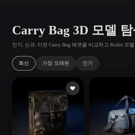
사용 사례
3D Printing
Animatio
Carry Bag 3D 모델 
NFT Creation
E-commer
Jewelry
Metaverse
인기, 신규, 이전 Carry Bag 에셋을 비교하고 Rodi
Design
플러그인
최신
가장 오래된
인기
Blender
Unity
Unreal
God
스타일
Abstract
Anime
Cart
Hand-Painted
Industrial
Isome