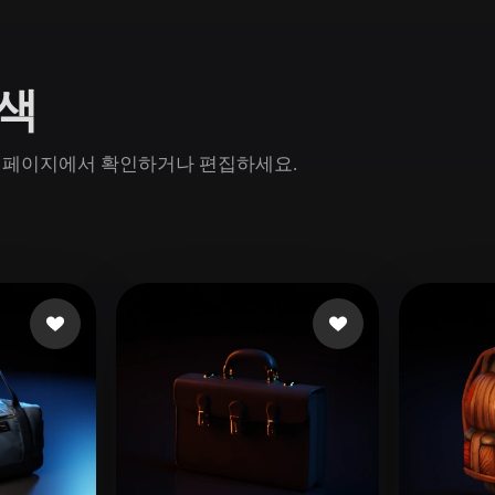
Game
n
Development
탐색
ce
VR/AR
Mechanical
n 모델 페이지에서 확인하거나 편집하세요.
Engineering
ot
Maya
3DS Max
ComfyUI
oon
Cel-Shaded
Fantasy
tric
Low Poly
Medieval