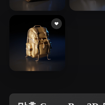
Organic
Photorealistic
Pixel
38 좋아요
63
936017
phạm quân
14 좋아요
Samararathna Pavidu