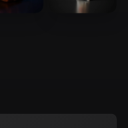
Stylized
Voxel
13 좋아요
13 좋아요
ffective
Zhou Chufan