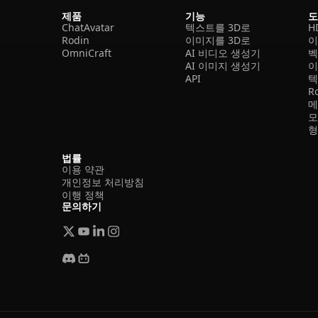
제품
기능
ChatAvatar
텍스트를 3D로
H
Rodin
이미지를 3D로
이
OmniCraft
AI 비디오 생성기
벡
AI 이미지 생성기
이
API
텍
R
메
모
형
법률
이용 약관
개인정보 처리방침
이행 정책
문의하기