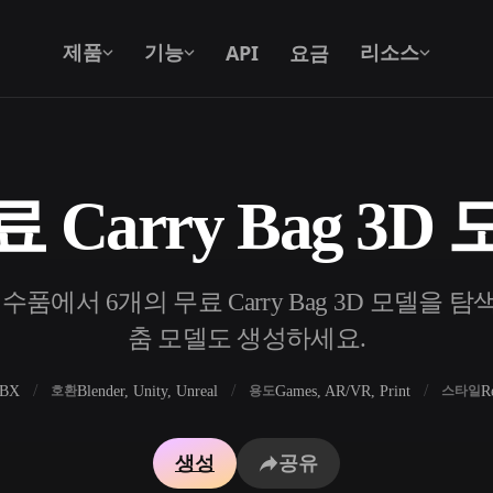
API
요금
제품
기능
리소스
 Carry Bag 3D
텍스트를 3D로
텍스트 프롬프트를 3D 오브젝트로 — 즉
시 변환.
품에서 6개의 무료 Carry Bag 3D 모델을 탐색하
API
우리의 크리에이티브 AI를 앱이나 워크플
춤 모델도 생성하세요.
로에 연결하세요.
FBX
Blender, Unity, Unreal
Games, AR/VR, Print
R
호환
용도
스타일
 생성기
3D 모델 검색 엔진
생성
공유
 생성기
SVG to 3D 변환기