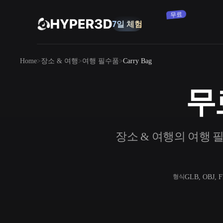
무료
7일 체험
제품
Home
장소 & 여행
여행 필수품
Carry Bag
기능
Rodin
ChatAvatar
API
무료
이미지를 3D로
요금
사진을 업로드하면 3D 오브젝트를 바로
받아보세요.
리소스
장소 & 여행의 여행 필수
AI 이미지 생성기
간단한 프롬프트로 고품질 비주얼을 생성
하세요.
커뮤니티
OmniCraft
GLB, OBJ, 
형식
AI 이미지 리믹스
AI 텍스처
스토리
연구
블로그
AI 이미지 향상 도구
AI HDRI