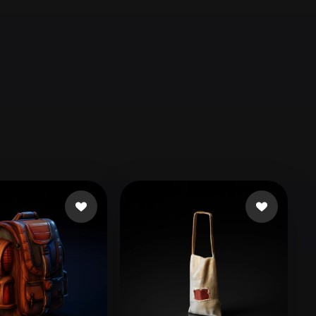
Automotive
Design
Character
Design
21
Flat
Gothic
Minimalist
Modern