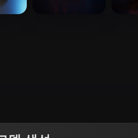
 Art
Realistic
Retro
 좋아요
32 좋아요
Arcturus
1778e