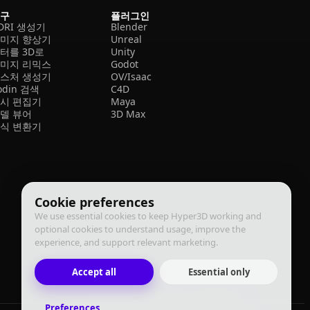
도구
플러그인
DRI 생성기
Blender
미지 향상기
Unreal
터를 3D로
Unity
미지 리믹스
Godot
스처 생성기
OV/Isaac
odin 검색
C4D
시 편집기
Maya
델 뷰어
3D Max
식 변환기
Cookie preferences
We use essential cookies to keep Hyper3D working and
optional cookies to understand usage, improve the
experience, and support relevant marketing.
Accept all
Essential only
Preferences