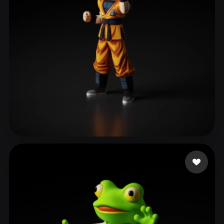
ComfyUI
21
스타일
Abstract
Anime
Cartoon
Cel-Shaded
Fantasy
Flat
Gothic
Hand-Painted
Industrial
Isometric
Low Poly
Medieval
Minimalist
Modern
Organic
Photorealistic
251 좋아요
x56d001
Pixel Art
Realistic
Retro
Stylized
Voxel