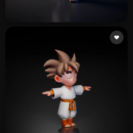
23 좋아요
Beteguella Israel