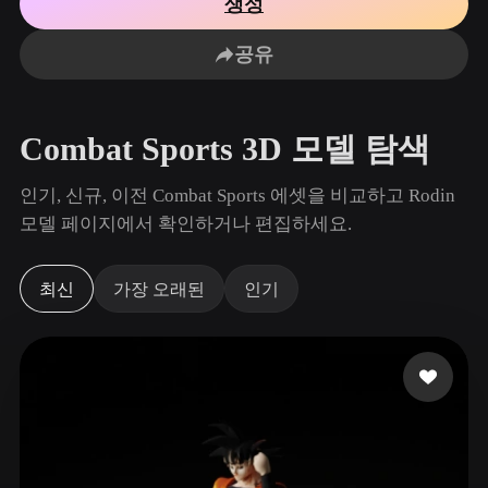
생성
사용 사례
AI 이미지 리믹스
AI HDRI 생성기
3D 메시 편집기
3D Printing
Animation
공유
AI 이미지 향상 도구
3D 모델 검색 엔진
Game
Automotive
AI 텍스처 생성기
SVG to 3D 변환기
Development
Design
Combat Sports 3D 모델 탐색
NFT Creation
E-commerce
Character
인기, 신규, 이전 Combat Sports 에셋을 비교하고 Rodin
VR/AR
Design
모델 페이지에서 확인하거나 편집하세요.
Metaverse
Jewelry Design
최신
가장 오래된
인기
Mechanical
Engineering
플러그인
Blender
Unity
Unreal
Godot
Maya
3DS Max