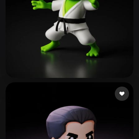
137 좋아요
Ronnebaum Chad