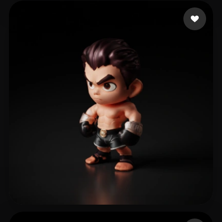
16 좋아요
Bou9chba Djamal
12 좋아요
Ionescu Cezar