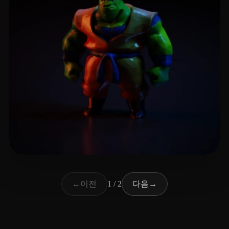
17 좋아요
البشر فارس
이전
다음
←
1 / 2
→