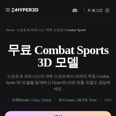
로그인
제품
Home
스포츠 & 피트니스
격투 스포츠
Combat Sports
기능
Rodin
ChatAvatar
API
무료 Combat Sports
이미지를 3D로
텍스트를 3D로
요금
사진을 업로드하면 3D 오브
텍스트 프롬프트를 3D 오브
3D 모델
젝트를 바로 받아보세요.
젝트로 — 즉시 변환.
리소스
AI 비디오 생성기
AI 이미지 생성기
AI로 텍스트나 이미지에서
간단한 프롬프트로 고품질
스포츠 & 피트니스의 격투 스포츠에서 26개의 무료 Combat
영상을 만드세요.
비주얼을 생성하세요.
Sports 3D 모델을 탐색하고 Hyper3D AI로 맞춤 모델도 생성하
커뮤니티
세요.
API
우리의 크리에이티브 AI를
앱이나 워크플로에 연결하세
FBX
Blender, Unity, Unreal
Games, AR/VR, Print
R
호환
용도
스타일
스토리
연구
블로그
요.
OmniCraft