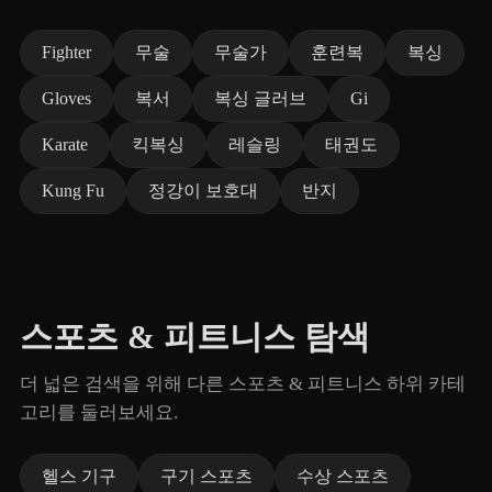
Fighter
무술
무술가
훈련복
복싱
Gloves
복서
복싱 글러브
Gi
Karate
킥복싱
레슬링
태권도
Kung Fu
정강이 보호대
반지
스포츠 & 피트니스 탐색
더 넓은 검색을 위해 다른 스포츠 & 피트니스 하위 카테
고리를 둘러보세요.
헬스 기구
구기 스포츠
수상 스포츠