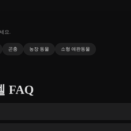
세요.
곤충
농장 동물
소형 애완동물
델 FAQ