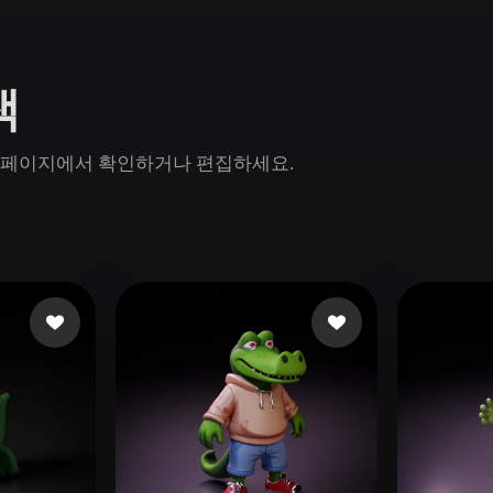
Game
n
Development
색
ce
VR/AR
Mechanical
n 모델 페이지에서 확인하거나 편집하세요.
Engineering
ot
Maya
3DS Max
ComfyUI
oon
Cel-Shaded
Fantasy
tric
Low Poly
Medieval