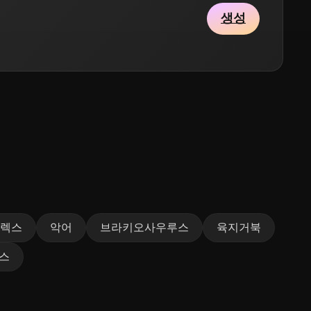
생성
 렉스
악어
브라키오사우루스
육지거북
스