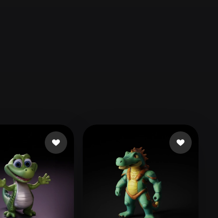
Automotive
Design
Character
Design
21
Flat
Gothic
Minimalist
Modern