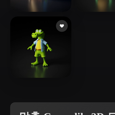
Organic
Photorealistic
Pixel
82 좋아요
rao yi
Wiese Frankli
19 좋아요
Gilgenberg Sergey