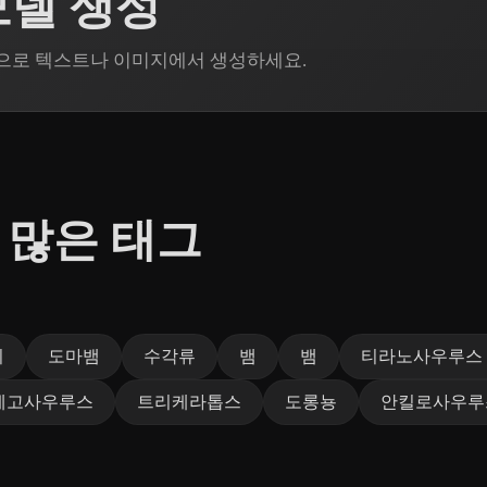
 모델 생성
Rodin으로 텍스트나 이미지에서 생성하세요.
 많은 태그
이
도마뱀
수각류
뱀
뱀
티라노사우루스
테고사우루스
트리케라톱스
도롱뇽
안킬로사우루