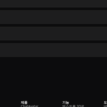
제품
기능
ChatAvatar
텍스트를 3D로
H