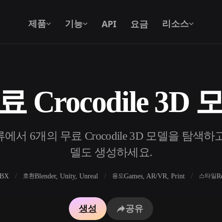
API
요금
제품
기능
리소스
료 Crocodile 3D 
텍스트를 3D로
텍스트 프롬프트를 3D 오브젝트로 — 즉
시 변환.
 6개의 무료 Crocodile 3D 모델을 탐색하고 
API
우리의 크리에이티브 AI를 앱이나 워크플
델도 생성하세요.
로에 연결하세요.
FBX
Blender, Unity, Unreal
Games, AR/VR, Print
R
호환
용도
스타일
 생성기
3D 모델 검색 엔진
생성
공유
 생성기
SVG to 3D 변환기