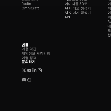
Rodin
이미지를 3D로
이
OmniCraft
AI 비디오 생성기
벡
AI 이미지 생성기
이
API
텍
R
메
모
형
법률
이용 약관
개인정보 처리방침
이행 정책
문의하기