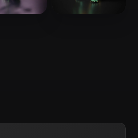
Stylized
Voxel
64 좋아요
12 좋아요
Stranger
Jake