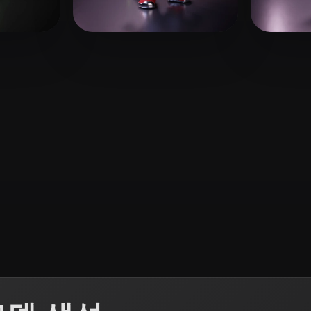
 Art
Realistic
Retro
72 좋아요
110 좋아요
n
De Martino Pasquale
Stone