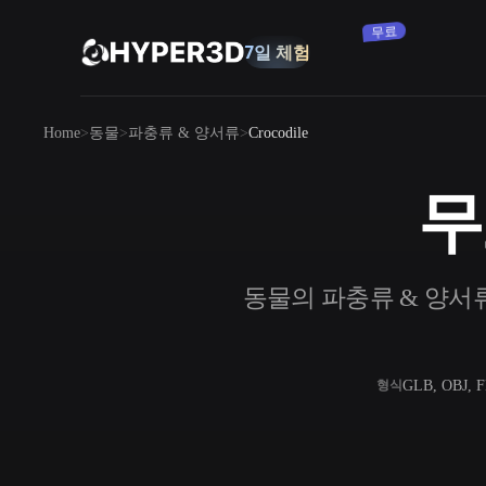
구독
7일 체험
무료
제품
Home
동물
파충류 & 양서류
Crocodile
기능
Rodin
ChatAvatar
API
무
이미지를 3D로
요금
사진을 업로드하면 3D 오브젝트를 바로
받아보세요.
리소스
동물의 파충류 & 양서류에서
AI 이미지 생성기
간단한 프롬프트로 고품질 비주얼을 생성
하세요.
커뮤니티
OmniCraft
GLB, OBJ, 
형식
AI 이미지 리믹스
AI 텍스처
스토리
연구
블로그
AI 이미지 향상 도구
AI HDRI