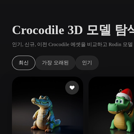
사용 사례
3D Printing
Animatio
Crocodile 3D 모델 탐
NFT Creation
E-commer
Jewelry
Metaverse
인기, 신규, 이전 Crocodile 에셋을 비교하고 Rodi
Design
플러그인
최신
가장 오래된
인기
Blender
Unity
Unreal
God
스타일
Abstract
Anime
Cart
Hand-Painted
Industrial
Isome