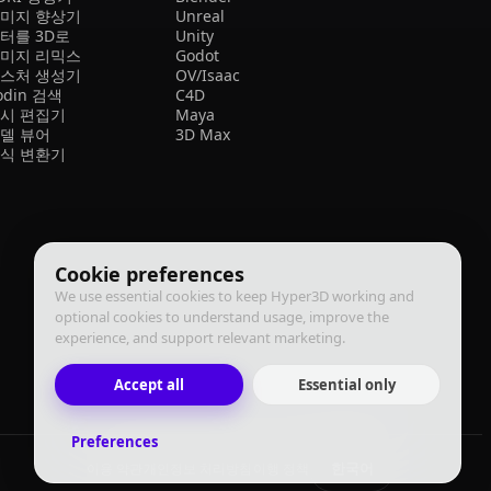
미지 향상기
Unreal
터를 3D로
Unity
미지 리믹스
Godot
스처 생성기
OV/Isaac
odin 검색
C4D
시 편집기
Maya
델 뷰어
3D Max
식 변환기
Cookie preferences
We use essential cookies to keep Hyper3D working and
optional cookies to understand usage, improve the
experience, and support relevant marketing.
Accept all
Essential only
Preferences
한국어
이용 약관
개인정보 처리방침
이행 정책