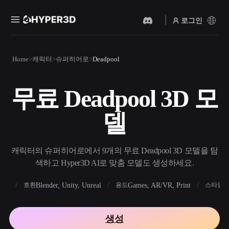
로그인
제품
Home
캐릭터
슈퍼히어로
Deadpool
기능
Rodin
ChatAvatar
API
무료 Deadpool 3D 모
이미지를 3D로
텍스트를 3D로
요금
사진을 업로드하면 3D 오브
텍스트 프롬프트를 3D 오브
델
젝트를 바로 받아보세요.
젝트로 — 즉시 변환.
리소스
AI 비디오 생성기
AI 이미지 생성기
AI로 텍스트나 이미지에서
간단한 프롬프트로 고품질
캐릭터의 슈퍼히어로에서 9개의 무료 Deadpool 3D 모델을 탐
영상을 만드세요.
비주얼을 생성하세요.
색하고 Hyper3D AI로 맞춤 모델도 생성하세요.
커뮤니티
API
FBX
Blender, Unity, Unreal
Games, AR/VR, Print
R
호환
용도
스타일
우리의 크리에이티브 AI를
앱이나 워크플로에 연결하세
스토리
연구
블로그
요.
생성
OmniCraft