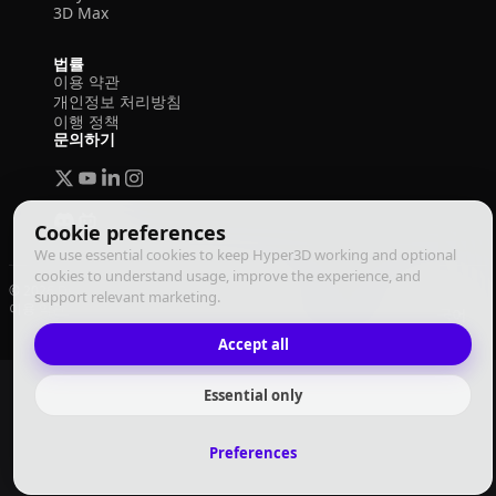
3D Max
법률
이용 약관
개인정보 처리방침
이행 정책
문의하기
Cookie preferences
We use essential cookies to keep Hyper3D working and optional
cookies to understand usage, improve the experience, and
© 2026 Deemos Corporation. 모든 권리 보유
support relevant marketing.
이용 약관
개인정보 처리방침
이행 정책
한국어
Accept all
Essential only
Preferences