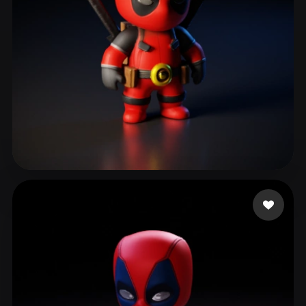
ComfyUI
21
스타일
Abstract
Anime
Cartoon
Cel-Shaded
Fantasy
Flat
Gothic
Hand-Painted
Industrial
Isometric
Low Poly
Medieval
Minimalist
Modern
Organic
Photorealistic
619 좋아요
Ronquillo Edgar
Pixel Art
Realistic
Retro
Stylized
Voxel