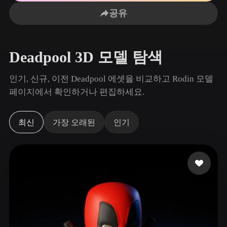
사용 사례
AI 이미지 리믹스
AI HDRI 생성기
3D 메시 편집기
공유
3D Printing
Animation
AI 이미지 향상 도구
3D 모델 검색 엔진
Game
Automotive
AI 텍스처 생성기
SVG to 3D 변환기
Development
Design
Deadpool 3D 모델 탐색
NFT Creation
E-commerce
인기, 신규, 이전 Deadpool 에셋을 비교하고 Rodin 모델
Character
페이지에서 확인하거나 편집하세요.
VR/AR
Design
Metaverse
Jewelry Design
최신
가장 오래된
인기
Mechanical
Engineering
플러그인
Blender
Unity
Unreal
Godot
Maya
3DS Max