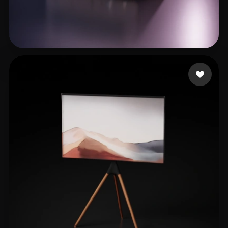
34 좋아요
Bigda Bartłomiej