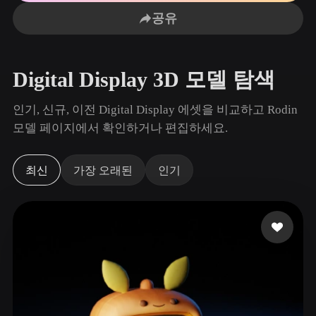
사용 사례
AI 이미지 리믹스
AI HDRI 생성기
3D 메시 편집기
공유
3D Printing
Animation
AI 이미지 향상 도구
3D 모델 검색 엔진
Game
Automotive
AI 텍스처 생성기
SVG to 3D 변환기
Development
Design
Digital Display 3D 모델 탐색
NFT Creation
E-commerce
인기, 신규, 이전 Digital Display 에셋을 비교하고 Rodin
Character
모델 페이지에서 확인하거나 편집하세요.
VR/AR
Design
Metaverse
Jewelry Design
최신
가장 오래된
인기
Mechanical
Engineering
플러그인
Blender
Unity
Unreal
Godot
Maya
3DS Max