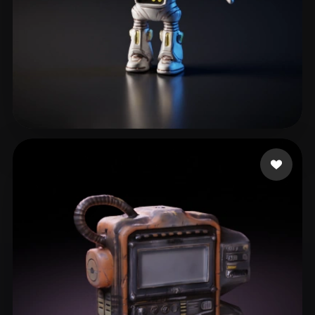
96 좋아요
Support UberMC