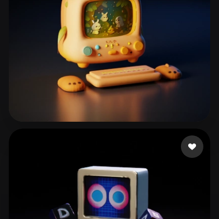
ComfyUI
21
스타일
Abstract
Anime
Cartoon
Cel-Shaded
Fantasy
Flat
Gothic
Hand-Painted
Industrial
Isometric
Low Poly
Medieval
Minimalist
Modern
Organic
Photorealistic
129 좋아요
Huynh Lan
Pixel Art
Realistic
Retro
Stylized
Voxel