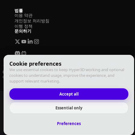
법률
이용 약관
개인정보 처리방침
이행 정책
문의하기
Cookie preferences
We use essential cookies to keep Hyper3D working and optional
© 2026 Deemos Corporation. 모든 권리 보유
cookies to understand usage, improve the experience, and
이용 약관
개인정보 처리방침
이행 정책
한국어
support relevant marketing.
Accept all
Essential only
Preferences