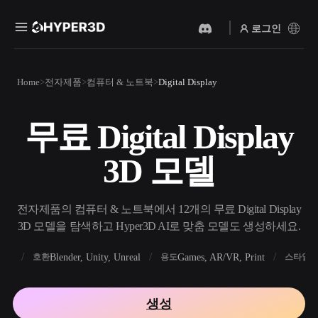
로그인
제품
Home
전자제품
컴퓨터 & 노트북
Digital Display
기능
Rodin
ChatAvatar
API
무료 Digital Display
이미지를 3D로
텍스트를 3D로
요금
사진을 업로드하면 3D 오브
텍스트 프롬프트를 3D 오브
3D 모델
젝트를 바로 받아보세요.
젝트로 — 즉시 변환.
리소스
AI 비디오 생성기
AI 이미지 생성기
AI로 텍스트나 이미지에서
간단한 프롬프트로 고품질
전자제품의 컴퓨터 & 노트북에서 12개의 무료 Digital Display
영상을 만드세요.
비주얼을 생성하세요.
3D 모델을 탐색하고 Hyper3D AI로 맞춤 모델도 생성하세요.
커뮤니티
API
FBX
Blender, Unity, Unreal
Games, AR/VR, Print
R
호환
용도
스타일
우리의 크리에이티브 AI를
앱이나 워크플로에 연결하세
스토리
연구
블로그
요.
생성
OmniCraft