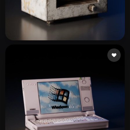
15 좋아요
themembersroom