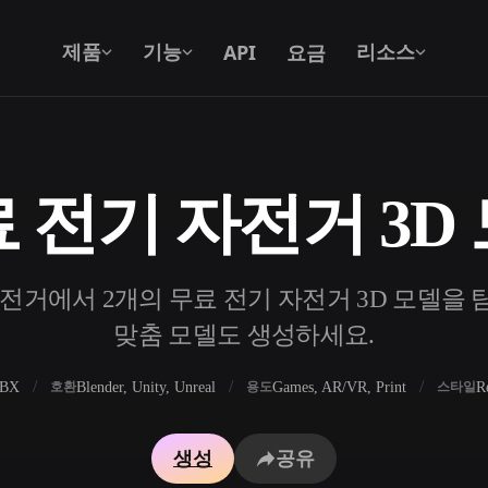
API
요금
제품
기능
리소스
 전기 자전거 3D
텍스트를 3D로
텍스트 프롬프트를 3D 오브젝트로 — 즉
시 변환.
거에서 2개의 무료 전기 자전거 3D 모델을 탐색
API
우리의 크리에이티브 AI를 앱이나 워크플
맞춤 모델도 생성하세요.
로에 연결하세요.
FBX
Blender, Unity, Unreal
Games, AR/VR, Print
R
호환
용도
스타일
 생성기
3D 모델 검색 엔진
생성
공유
 생성기
SVG to 3D 변환기