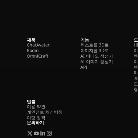
제품
기능
ChatAvatar
텍스트를 3D로
H
Rodin
이미지를 3D로
이
OmniCraft
AI 비디오 생성기
벡
AI 이미지 생성기
이
API
텍
R
메
모
형
법률
이용 약관
개인정보 처리방침
이행 정책
문의하기