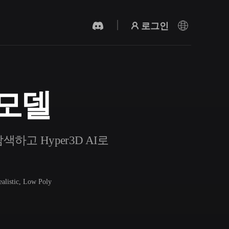
로그인
 모델
AI 비디오 생성기
AI로 텍스트나 이미지에서 영상을 만드세
요.
하고 Hyper3D AI로
ealistic, Low Poly
3D 메시 편집기