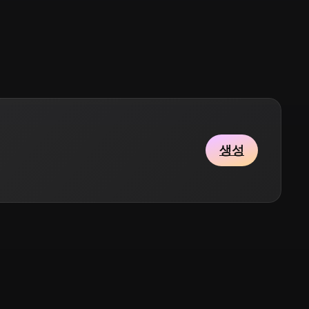
Stylized
Voxel
생성