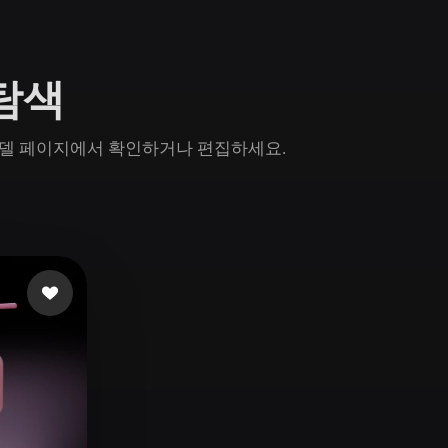
Game
n
Development
 탐색
ce
VR/AR
Mechanical
n 모델 페이지에서 확인하거나 편집하세요.
Engineering
ot
Maya
3DS Max
ComfyUI
oon
Cel-Shaded
Fantasy
tric
Low Poly
Medieval