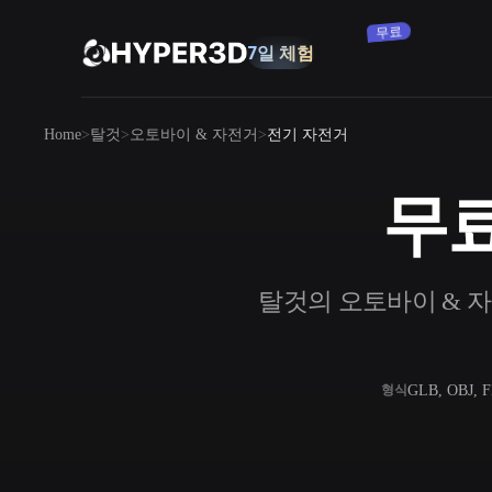
무료
7일 체험
제품
Home
탈것
오토바이 & 자전거
전기 자전거
기능
Rodin
ChatAvatar
API
무료
이미지를 3D로
요금
사진을 업로드하면 3D 오브젝트를 바로
받아보세요.
리소스
탈것의 오토바이 & 자전
AI 이미지 생성기
간단한 프롬프트로 고품질 비주얼을 생성
하세요.
커뮤니티
OmniCraft
GLB, OBJ, 
형식
AI 이미지 리믹스
AI 텍스처
스토리
연구
블로그
AI 이미지 향상 도구
AI HDRI