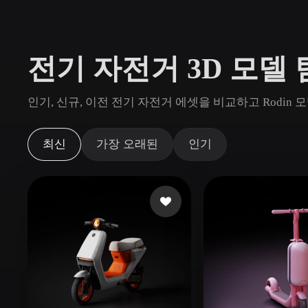
사용 사례
3D Printing
Animatio
전기 자전거 3D 모델
NFT Creation
E-commer
Jewelry
Metaverse
인기, 신규, 이전 전기 자전거 에셋을 비교하고 Rodi
Design
플러그인
최신
가장 오래된
인기
Blender
Unity
Unreal
God
스타일
Abstract
Anime
Cart
Hand-Painted
Industrial
Isome