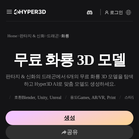
로그인
제품
Home
판타지 & 신화
드래곤
화룡
기능
Rodin
ChatAvatar
API
무료 화룡 3D 모델
이미지를 3D로
텍스트를 3D로
요금
사진을 업로드하면 3D 오브
텍스트 프롬프트를 3D 오브
젝트를 바로 받아보세요.
젝트로 — 즉시 변환.
리소스
판타지 & 신화의 드래곤에서 6개의 무료 화룡 3D 모델을 탐색
AI 비디오 생성기
AI 이미지 생성기
하고 Hyper3D AI로 맞춤 모델도 생성하세요.
AI로 텍스트나 이미지에서
간단한 프롬프트로 고품질
영상을 만드세요.
비주얼을 생성하세요.
FBX
Blender, Unity, Unreal
Games, AR/VR, Print
R
호환
용도
스타일
커뮤니티
API
우리의 크리에이티브 AI를
생성
앱이나 워크플로에 연결하세
스토리
연구
블로그
요.
공유
OmniCraft