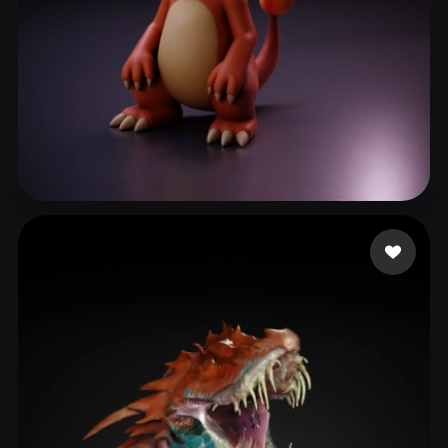
ComfyUI
21
스타일
Abstract
Anime
Cartoon
Cel-Shaded
Fantasy
Flat
Gothic
Hand-Painted
Industrial
Isometric
Low Poly
Medieval
192 좋아요
sdfsdf
Minimalist
Modern
Organic
Photorealistic
Pixel Art
Realistic
Retro
Stylized
Voxel