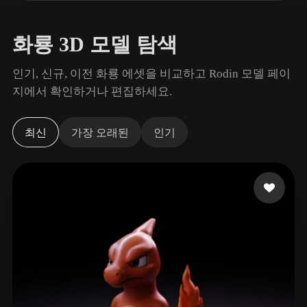
사용 사례
AI 이미지 리믹스
AI HDRI 생성기
3D 메시 편집기
3D Printing
Animation
AI 이미지 향상 도구
3D 모델 검색 엔진
화룡 3D 모델 탐색
Game
Automotive
AI 텍스처 생성기
SVG to 3D 변환기
Development
Design
인기, 신규, 이전 화룡 에셋을 비교하고 Rodin 모델 페이
지에서 확인하거나 편집하세요.
NFT Creation
E-commerce
Character
VR/AR
Design
최신
가장 오래된
인기
Metaverse
Jewelry Design
Mechanical
Engineering
플러그인
Blender
Unity
Unreal
Godot
Maya
3DS Max