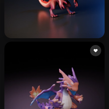
15 좋아요
Wroblewski paul