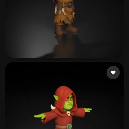
ComfyUI
21
스타일
Abstract
Anime
Cartoon
Cel-Shaded
Fantasy
Flat
Gothic
Hand-Painted
Industrial
Isometric
Low Poly
Medieval
80 좋아요
M Andrew
Minimalist
Modern
Organic
Photorealistic
Pixel Art
Realistic
Retro
Stylized
Voxel