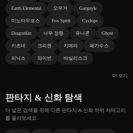
Earth Elemental
오우거
Gargoyle
미노타우로스
Fox Spirit
Cyclops
Dragonkin
나무 정령
유니콘
Ghost
키츠네
크라켄
키메라
페가수스
피닉스
와이번
바실리스크
더 보기
판타지 & 신화 탐색
더 넓은 검색을 위해 다른 판타지 & 신화 하위 카테고리
를 둘러보세요.