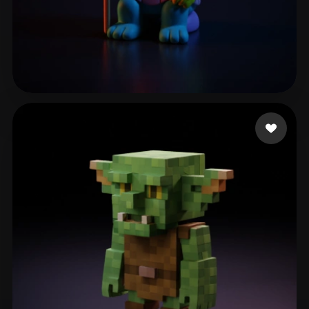
19 좋아요
Χρυσοσπαθης Γιάννης