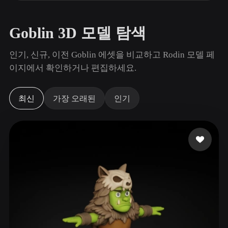
사용 사례
AI 이미지 리믹스
AI HDRI 생성기
3D 메시 편집기
3D Printing
Animation
AI 이미지 향상 도구
3D 모델 검색 엔진
Goblin 3D 모델 탐색
Game
Automotive
AI 텍스처 생성기
SVG to 3D 변환기
Development
Design
인기, 신규, 이전 Goblin 에셋을 비교하고 Rodin 모델 페
이지에서 확인하거나 편집하세요.
NFT Creation
E-commerce
Character
VR/AR
Design
최신
가장 오래된
인기
Metaverse
Jewelry Design
Mechanical
Engineering
플러그인
Blender
Unity
Unreal
Godot
Maya
3DS Max