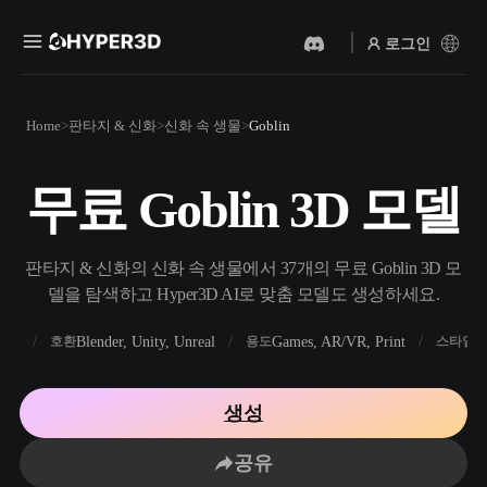
로그인
제품
Home
판타지 & 신화
신화 속 생물
Goblin
기능
Rodin
ChatAvatar
API
무료 Goblin 3D 모델
이미지를 3D로
텍스트를 3D로
요금
사진을 업로드하면 3D 오브
텍스트 프롬프트를 3D 오브
젝트를 바로 받아보세요.
젝트로 — 즉시 변환.
리소스
판타지 & 신화의 신화 속 생물에서 37개의 무료 Goblin 3D 모
AI 비디오 생성기
AI 이미지 생성기
델을 탐색하고 Hyper3D AI로 맞춤 모델도 생성하세요.
AI로 텍스트나 이미지에서
간단한 프롬프트로 고품질
영상을 만드세요.
비주얼을 생성하세요.
FBX
Blender, Unity, Unreal
Games, AR/VR, Print
R
호환
용도
스타일
커뮤니티
API
우리의 크리에이티브 AI를
생성
앱이나 워크플로에 연결하세
스토리
연구
블로그
요.
공유
OmniCraft