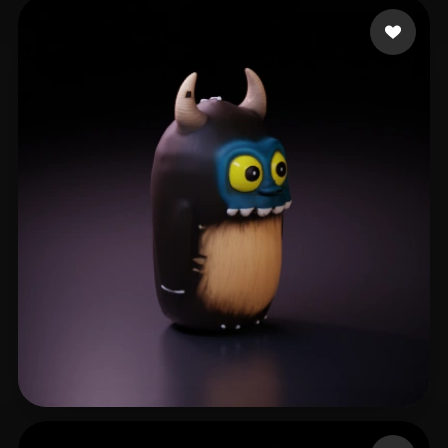
23 좋아요
Bal Balyee
16 좋아요
Nogueira Alexandre