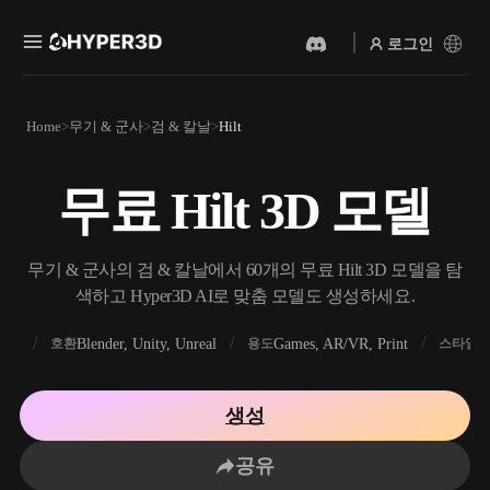
로그인
제품
Home
무기 & 군사
검 & 칼날
Hilt
기능
Rodin
ChatAvatar
API
무료 Hilt 3D 모델
이미지를 3D로
텍스트를 3D로
요금
사진을 업로드하면 3D 오브
텍스트 프롬프트를 3D 오브
젝트를 바로 받아보세요.
젝트로 — 즉시 변환.
리소스
무기 & 군사의 검 & 칼날에서 60개의 무료 Hilt 3D 모델을 탐
AI 비디오 생성기
AI 이미지 생성기
색하고 Hyper3D AI로 맞춤 모델도 생성하세요.
AI로 텍스트나 이미지에서
간단한 프롬프트로 고품질
영상을 만드세요.
비주얼을 생성하세요.
FBX
Blender, Unity, Unreal
Games, AR/VR, Print
R
호환
용도
스타일
커뮤니티
API
우리의 크리에이티브 AI를
생성
앱이나 워크플로에 연결하세
스토리
연구
블로그
요.
공유
OmniCraft