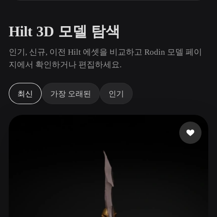
사용 사례
AI 이미지 리믹스
AI HDRI 생성기
3D 메시 편집기
3D Printing
Animation
AI 이미지 향상 도구
3D 모델 검색 엔진
Hilt 3D 모델 탐색
Game
Automotive
AI 텍스처 생성기
SVG to 3D 변환기
Development
Design
인기, 신규, 이전 Hilt 에셋을 비교하고 Rodin 모델 페이
지에서 확인하거나 편집하세요.
NFT Creation
E-commerce
Character
VR/AR
Design
최신
가장 오래된
인기
Metaverse
Jewelry Design
Mechanical
Engineering
플러그인
Blender
Unity
Unreal
Godot
Maya
3DS Max