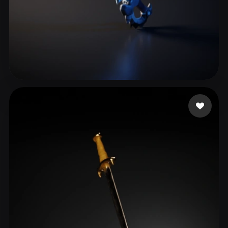
38 좋아요
Redfox Juniper