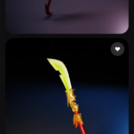
42 좋아요
Кирилл