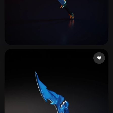
47 좋아요
my-herosum