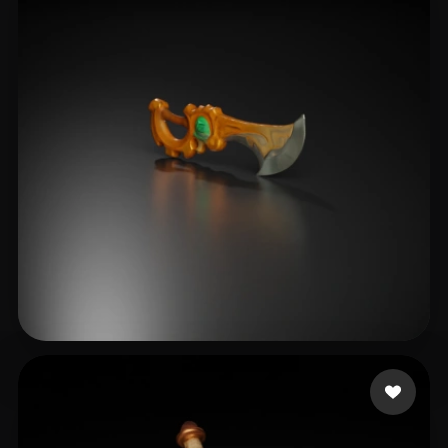
6 좋아요
hiraro4902@cutxsew.com