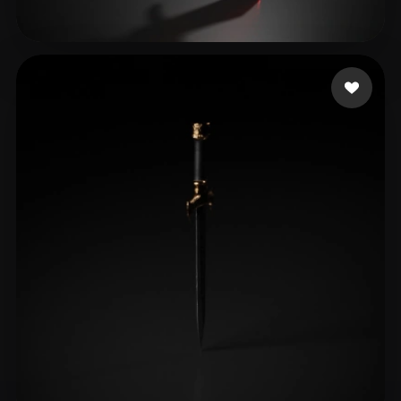
17 좋아요
Таджиковичанович Тад