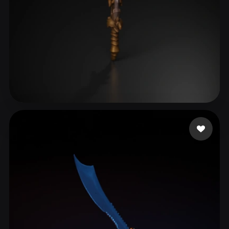
ComfyUI
21
스타일
Abstract
Anime
Cartoon
Cel-Shaded
Fantasy
Flat
Gothic
Hand-Painted
Industrial
Isometric
Low Poly
Medieval
132 좋아요
Das Sougata
Minimalist
Modern
Organic
Photorealistic
Pixel Art
Realistic
Retro
Stylized
Voxel