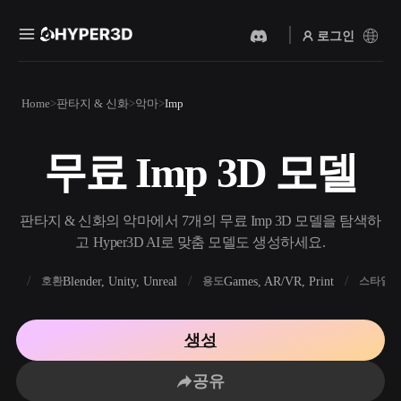
로그인
제품
Home
판타지 & 신화
악마
Imp
기능
Rodin
ChatAvatar
API
무료 Imp 3D 모델
이미지를 3D로
텍스트를 3D로
요금
사진을 업로드하면 3D 오브
텍스트 프롬프트를 3D 오브
젝트를 바로 받아보세요.
젝트로 — 즉시 변환.
리소스
판타지 & 신화의 악마에서 7개의 무료 Imp 3D 모델을 탐색하
AI 비디오 생성기
AI 이미지 생성기
고 Hyper3D AI로 맞춤 모델도 생성하세요.
AI로 텍스트나 이미지에서
간단한 프롬프트로 고품질
영상을 만드세요.
비주얼을 생성하세요.
FBX
Blender, Unity, Unreal
Games, AR/VR, Print
R
호환
용도
스타일
커뮤니티
API
우리의 크리에이티브 AI를
생성
앱이나 워크플로에 연결하세
스토리
연구
블로그
요.
공유
OmniCraft