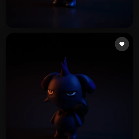
3 좋아요
eEhyQx