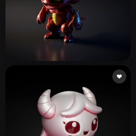
ComfyUI
21
스타일
Abstract
Anime
Cartoon
Cel-Shaded
Fantasy
Flat
Gothic
Hand-Painted
Industrial
Isometric
Low Poly
Medieval
6 좋아요
Muench Prapasson
Minimalist
Modern
Organic
Photorealistic
Pixel Art
Realistic
Retro
Stylized
Voxel