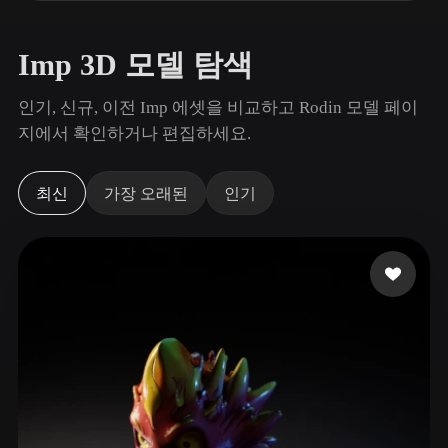
사용 사례
AI 이미지 리믹스
AI HDRI 생성기
3D 메시 편집기
3D Printing
Animation
AI 이미지 향상 도구
3D 모델 검색 엔진
Imp 3D 모델 탐색
Game
Automotive
AI 텍스처 생성기
SVG to 3D 변환기
Development
Design
인기, 신규, 이전 Imp 에셋을 비교하고 Rodin 모델 페이
지에서 확인하거나 편집하세요.
NFT Creation
E-commerce
Character
VR/AR
Design
최신
가장 오래된
인기
Metaverse
Jewelry Design
Mechanical
Engineering
플러그인
Blender
Unity
Unreal
Godot
Maya
3DS Max