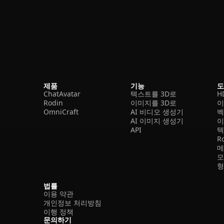
제품
기능
ChatAvatar
텍스트를 3D로
H
Rodin
이미지를 3D로
이
OmniCraft
AI 비디오 생성기
벡
AI 이미지 생성기
이
API
텍
R
메
모
형
법률
이용 약관
개인정보 처리방침
이행 정책
문의하기