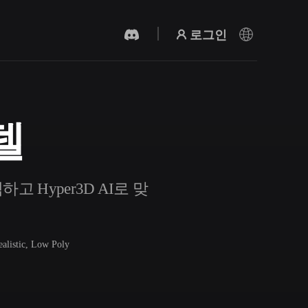
로그인
델
AI 비디오 생성기
AI로 텍스트나 이미지에서 영상을 만드세
요.
 Hyper3D AI로 맞
ealistic, Low Poly
3D 메시 편집기