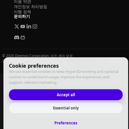
이용 약관
개인정보 처리방침
이행 정책
문의하기
© 2026 Deemos Corporation. 모든 권리 보유
이용 약관
개인정보 처리방침
이행 정책
한국어
Cookie preferences
We use essential cookies to keep Hyper3D working and optional
cookies to understand usage, improve the experience, and
support relevant marketing.
Accept all
Essential only
Preferences