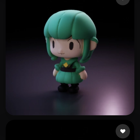
10 좋아요
Power Octomich