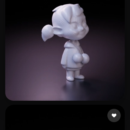
17 좋아요
eEhyQx