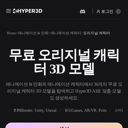
로그인
제품
Home
애니메이션 & 만화
애니메이션 캐릭터
오리지널 캐릭터
기능
Rodin
ChatAvatar
API
무료 오리지널 캐릭
이미지를 3D로
텍스트를 3D로
요금
사진을 업로드하면 3D 오브
텍스트 프롬프트를 3D 오브
터 3D 모델
젝트를 바로 받아보세요.
젝트로 — 즉시 변환.
리소스
AI 비디오 생성기
AI 이미지 생성기
AI로 텍스트나 이미지에서
간단한 프롬프트로 고품질
애니메이션 & 만화의 애니메이션 캐릭터에서 36개의 무료 오
영상을 만드세요.
비주얼을 생성하세요.
리지널 캐릭터 3D 모델을 탐색하고 Hyper3D AI로 맞춤 모델
커뮤니티
도 생성하세요.
API
우리의 크리에이티브 AI를
앱이나 워크플로에 연결하세
FBX
Blender, Unity, Unreal
Games, AR/VR, Print
R
호환
용도
스타일
스토리
연구
블로그
요.
OmniCraft