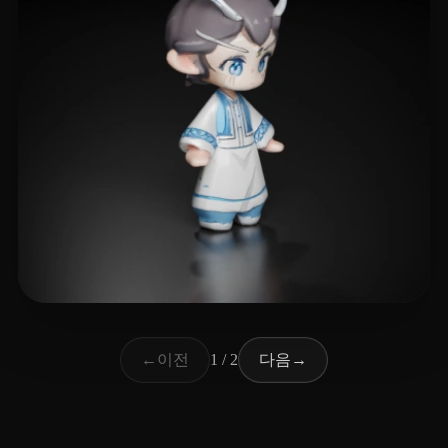
28 좋아요
782919295
이전
다음
←
1 / 2
→