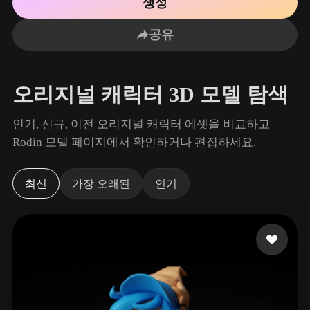
생성
사용 사례
AI 이미지 리믹스
AI HDRI 생성기
3D 메시 편집기
3D Printing
Animation
공유
AI 이미지 향상 도구
3D 모델 검색 엔진
Game
Automotive
AI 텍스처 생성기
SVG to 3D 변환기
Development
Design
오리지널 캐릭터 3D 모델 탐색
NFT Creation
E-commerce
Character
인기, 신규, 이전 오리지널 캐릭터 에셋을 비교하고
VR/AR
Design
Rodin 모델 페이지에서 확인하거나 편집하세요.
Metaverse
Jewelry Design
최신
가장 오래된
인기
Mechanical
Engineering
플러그인
Blender
Unity
Unreal
Godot
Maya
3DS Max