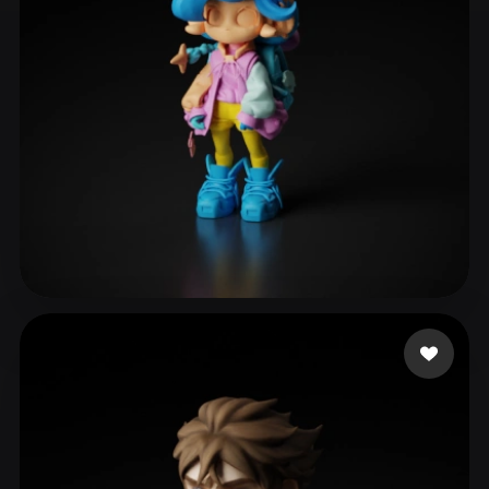
ComfyUI
21
스타일
Abstract
Anime
Cartoon
Cel-Shaded
Fantasy
Flat
Gothic
Hand-Painted
Industrial
Isometric
Low Poly
Medieval
Minimalist
Modern
Organic
Photorealistic
61 좋아요
eEhyQx
Pixel Art
Realistic
Retro
Stylized
Voxel