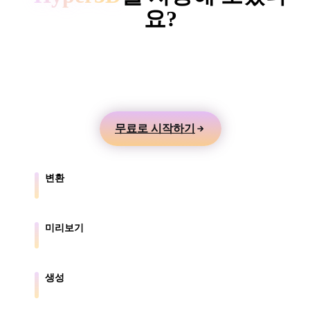
ComfyUI
요?
텍스트나 이미지에서 3D 모델을 만들고 온라인으로
스타일
미리본 뒤 게임, 제품, AR, 3D 프린팅 워크플로로 내
Abstract
Anime
Cartoon
Cel-Shaded
보내세요.
Fantasy
Flat
Gothic
Hand-Painte
무료로 시작하기
Industrial
Isometric
Low Poly
Medieval
변환
Minimalist
Modern
Organic
Photorealisti
브라우저가 지원하는 형식 간에 모델을 변환합니다.
Pixel Art
Realistic
Retro
Stylized
미리보기
원본 파일과 변환된 파일을 온라인으로 확인합니다.
Voxel
생성
텍스트나 이미지에서 새로운 3D 에셋을 만듭니다.