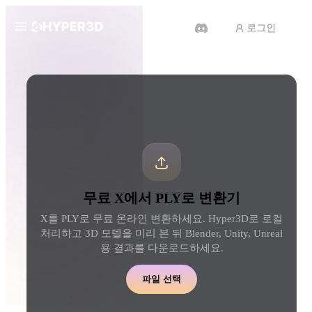
로그인
제품
도구
3D 형식 변환기
X에서 PLY로 변환기
기능
Rodin
ChatAvatar
API
이미지를 3D로
텍스트를 3D로
요금
사진을 업로드하면 3D 오브젝트
텍스트 프롬프트를 3D 
를 바로 받아보세요.
로 — 즉시 변환.
리소스
AI 비디오 생성기
AI 이미지 생성기
무료 X에서 PLY로 변환기
AI로 텍스트나 이미지에서 영상
간단한 프롬프트로 고품
을 만드세요.
얼을 생성하세요.
X를 PLY로 무료 온라인 변환하세요. Hyper3D로 로컬
커뮤니티
처리하고 3D 모델을 미리 본 뒤 Blender, Unity, Unreal
API
용 결과를 다운로드하세요.
우리의 크리에이티브 AI를 앱이
나 워크플로에 연결하세요.
스토리
연구
블로그
파일 선택
OmniCraft