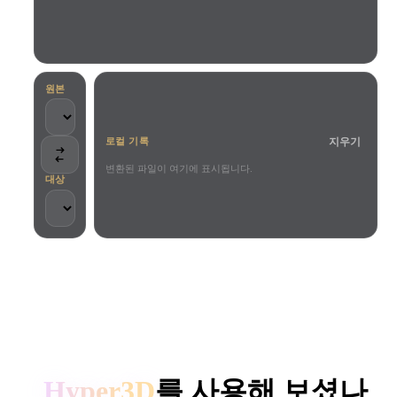
사용 사례
AI 이미지 리믹스
AI HDRI 생성기
3D 메시 편집기
3D Printing
Animation
AI 이미지 향상 도구
3D 모델 검색 엔진
Game
Automotive
AI 텍스처 생성기
SVG to 3D 변환기
Development
Design
원본
NFT Creation
E-commerce
지우기
로컬 기록
Character
VR/AR
Design
변환된 파일이 여기에 표시됩니다.
대상
Metaverse
Jewelry Design
Mechanical
Engineering
크리에이터와 팀이 신뢰합니다
플러그인
로컬 처리
계정 불필요
최대 200MB
Blender
Unity
Unreal
HYPER3D AI 3D 생성
Godot
Maya
3DS Max
Hyper3D
를 사용해 보셨나