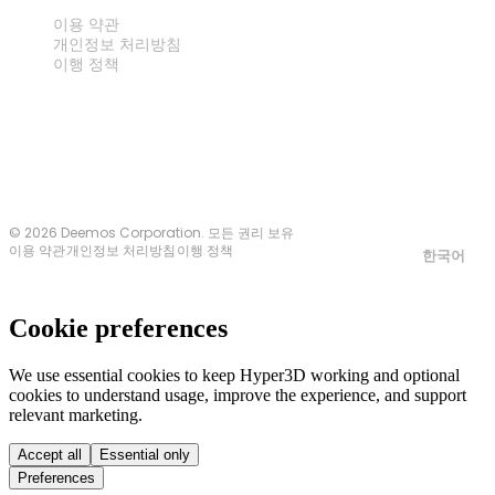
법률
이용 약관
개인정보 처리방침
이행 정책
문의하기
© 2026 Deemos Corporation. 모든 권리 보유
이용 약관
개인정보 처리방침
이행 정책
한국어
Cookie preferences
We use essential cookies to keep Hyper3D working and optional
cookies to understand usage, improve the experience, and support
relevant marketing.
Accept all
Essential only
Preferences