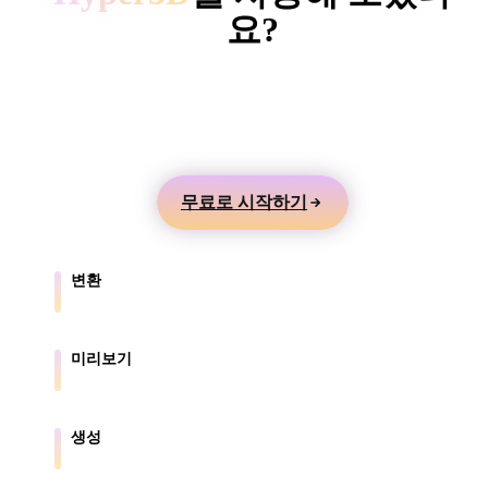
ComfyUI
요?
텍스트나 이미지에서 3D 모델을 만들고 온라인으로
스타일
미리본 뒤 게임, 제품, AR, 3D 프린팅 워크플로로 내
Abstract
Anime
Cartoon
Cel-Shaded
보내세요.
Fantasy
Flat
Gothic
Hand-Painte
무료로 시작하기
Industrial
Isometric
Low Poly
Medieval
변환
Minimalist
Modern
Organic
Photorealisti
브라우저가 지원하는 형식 간에 모델을 변환합니다.
Pixel Art
Realistic
Retro
Stylized
미리보기
원본 파일과 변환된 파일을 온라인으로 확인합니다.
Voxel
생성
텍스트나 이미지에서 새로운 3D 에셋을 만듭니다.