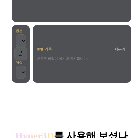
사용 사례
AI 이미지 리믹스
AI HDRI 생성기
3D 메시 편집기
3D Printing
Animation
AI 이미지 향상 도구
3D 모델 검색 엔진
Game
Automotive
AI 텍스처 생성기
SVG to 3D 변환기
Development
Design
원본
NFT Creation
E-commerce
지우기
로컬 기록
Character
VR/AR
Design
변환된 파일이 여기에 표시됩니다.
대상
Metaverse
Jewelry Design
Mechanical
Engineering
크리에이터와 팀이 신뢰합니다
플러그인
로컬 처리
계정 불필요
최대 200MB
Blender
Unity
Unreal
HYPER3D AI 3D 생성
Godot
Maya
3DS Max
Hyper3D
를 사용해 보셨나