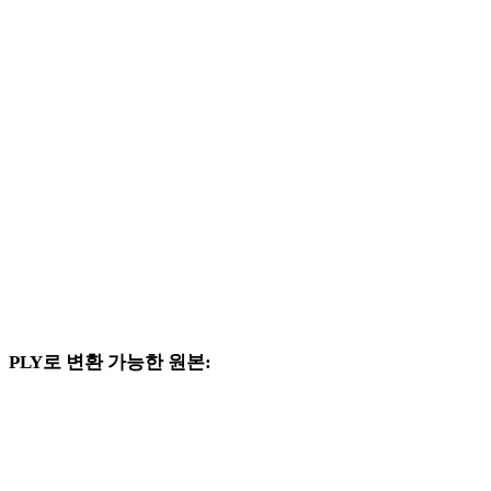
JPEG에서 3DS로
JPEG에서 3DM로
JPEG에서 DXF로
JPEG에서 DWG로
JPEG에서 PNG로
JPEG에서 JPG로
JPEG에서 WEBP로
PLY로 변환 가능한 원본:
대상 선택지에 PLY가 포함된 다른 원본 형식입니다.
OBJ에서 PLY로