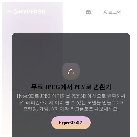
로그인
제품
도구
3D 형식 변환기
JPEG에서 PLY로 변환기
기능
Rodin
ChatAvatar
API
이미지를 3D로
텍스트를 3D로
요금
사진을 업로드하면 3D 오브젝트
텍스트 프롬프트를 3D 
를 바로 받아보세요.
로 — 즉시 변환.
리소스
AI 비디오 생성기
AI 이미지 생성기
무료 JPEG에서 PLY로 변환기
AI로 텍스트나 이미지에서 영상
간단한 프롬프트로 고품
을 만드세요.
얼을 생성하세요.
Hyper3D로 JPEG 이미지를 PLY 3D 에셋으로 변환하세
커뮤니티
요. 레퍼런스에서 미리 볼 수 있는 모델을 만들고 3D
API
프린팅, 게임, AR, 제작 워크플로로 내보내세요.
우리의 크리에이티브 AI를 앱이
나 워크플로에 연결하세요.
스토리
연구
블로그
Hyper3D 열기
OmniCraft