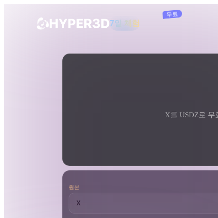
구독
제품
도구
3D 형식 변환기
X에서 USDZ로 변환기
기능
Rodin
ChatAvatar
API
이미지를 3D로
요금
사진을 업로드하면 3D 오브젝트를 바로
받아보세요.
X를 USDZ로 무료
리소스
AI 이미지 생성기
간단한 프롬프트로 고품질 비주얼을 생성
하세요.
커뮤니티
OmniCraft
원본
AI 이미지 리믹스
AI 텍스처
스토리
연구
블로그
AI 이미지 향상 도구
AI HDRI