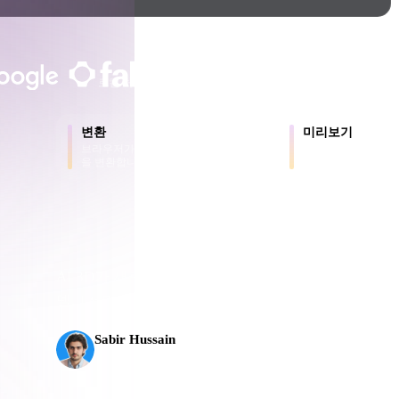
Game
n
Development
크리에이터와 팀이 신뢰합니다
ce
VR/AR
로컬 처리
계정 불필요
최대 200MB
Mechanical
변환
미리보기
Engineering
브라우저가 지원하는 형식 간에 모델
원본 파일과 변환된
을 변환합니다.
로 확인합니다.
용
ot
Maya
3DS Max
ComfyUI
AI 3D가 새로운 기준에 도달했습니다. Rodin Gen-2
으
델, 1천만 개 이상의 폴리곤, 깔끔한 구조와 프로덕
플로로
oon
Cel-Shaded
Fantasy
Sabir Hussain
tric
Low Poly
Medieval
AI 및 기술 애호가