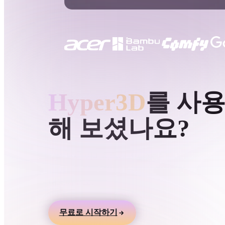
사용 사례
3D Printing
Animatio
NFT Creation
E-commer
Jewelry
Metaverse
Design
HYPER3D AI 3D 생성
Hyper3D
를 사
플러그인
해 보셨나요?
Blender
Unity
Unreal
God
스타일
텍스트나 이미지에서 3D 모델을 만들고 온라인
로 미리본 뒤 게임, 제품, AR, 3D 프린팅 워크
Abstract
Anime
Cart
내보내세요.
Hand-Painted
Industrial
Isome
무료로 시작하기