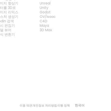
미지 향상기
Unreal
터를 3D로
Unity
미지 리믹스
Godot
스처 생성기
OV/Isaac
odin 검색
C4D
시 편집기
Maya
델 뷰어
3D Max
식 변환기
한국어
이용 약관
개인정보 처리방침
이행 정책