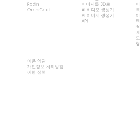
Rodin
이미지를 3D로
이
OmniCraft
AI 비디오 생성기
벡
AI 이미지 생성기
이
API
텍
R
메
모
형
법률
이용 약관
개인정보 처리방침
이행 정책
문의하기