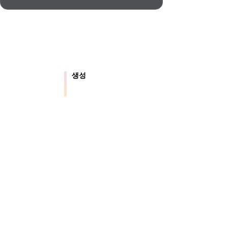
Automotive
Design
Character
Design
생성
 파일을 온라인으
텍스트나 이미지에서 새로운 3D 에셋
을 만듭니다.
21
.5는 약 4초 만에 지오메트리, 약 5초 만에 전체 모
션용 결과를 제공합니다.
Flat
Gothic
Minimalist
Modern