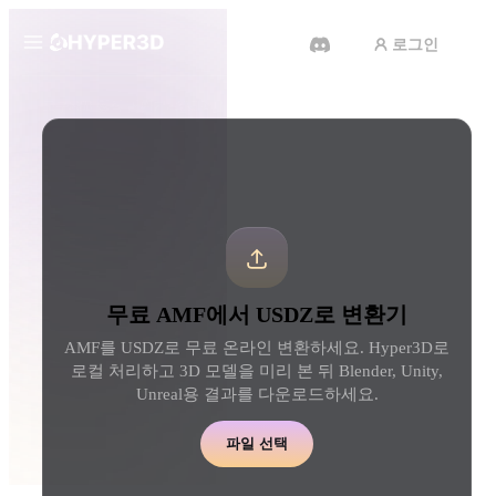
로그인
제품
도구
3D 형식 변환기
AMF에서 USDZ로 변환기
기능
Rodin
ChatAvatar
API
이미지를 3D로
텍스트를 3D로
요금
사진을 업로드하면 3D 오브젝트
텍스트 프롬프트를 3D 
를 바로 받아보세요.
로 — 즉시 변환.
리소스
AI 비디오 생성기
AI 이미지 생성기
무료 AMF에서 USDZ로 변환기
AI로 텍스트나 이미지에서 영상
간단한 프롬프트로 고품
을 만드세요.
얼을 생성하세요.
AMF를 USDZ로 무료 온라인 변환하세요. Hyper3D로
커뮤니티
로컬 처리하고 3D 모델을 미리 본 뒤 Blender, Unity,
API
Unreal용 결과를 다운로드하세요.
우리의 크리에이티브 AI를 앱이
나 워크플로에 연결하세요.
스토리
연구
블로그
파일 선택
OmniCraft