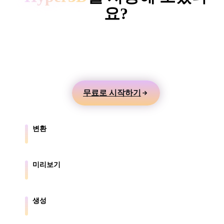
ComfyUI
요?
텍스트나 이미지에서 3D 모델을 만들고 온라인으로
스타일
미리본 뒤 게임, 제품, AR, 3D 프린팅 워크플로로 내
Abstract
Anime
Cartoon
Cel-Shaded
보내세요.
Fantasy
Flat
Gothic
Hand-Painte
무료로 시작하기
Industrial
Isometric
Low Poly
Medieval
변환
Minimalist
Modern
Organic
Photorealisti
브라우저가 지원하는 형식 간에 모델을 변환합니다.
Pixel Art
Realistic
Retro
Stylized
미리보기
원본 파일과 변환된 파일을 온라인으로 확인합니다.
Voxel
생성
텍스트나 이미지에서 새로운 3D 에셋을 만듭니다.