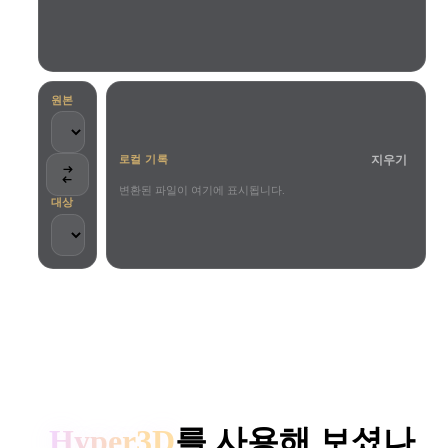
사용 사례
AI 이미지 리믹스
AI HDRI 생성기
3D 메시 편집기
3D Printing
Animation
AI 이미지 향상 도구
3D 모델 검색 엔진
Game
Automotive
AI 텍스처 생성기
SVG to 3D 변환기
Development
Design
원본
NFT Creation
E-commerce
지우기
로컬 기록
Character
VR/AR
Design
변환된 파일이 여기에 표시됩니다.
대상
Metaverse
Jewelry Design
Mechanical
Engineering
크리에이터와 팀이 신뢰합니다
플러그인
로컬 처리
계정 불필요
최대 200MB
Blender
Unity
Unreal
HYPER3D AI 3D 생성
Godot
Maya
3DS Max
Hyper3D
를 사용해 보셨나