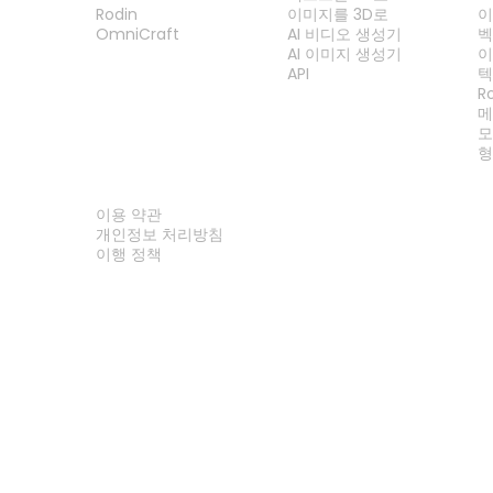
Rodin
이미지를 3D로
이
OmniCraft
AI 비디오 생성기
벡
AI 이미지 생성기
이
API
텍
R
메
모
형
법률
이용 약관
개인정보 처리방침
이행 정책
문의하기