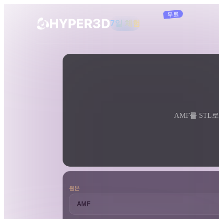
구독
제품
도구
3D 형식 변환기
AMF에서 STL로 변환기
기능
Rodin
ChatAvatar
API
이미지를 3D로
요금
사진을 업로드하면 3D 오브젝트를 바로
받아보세요.
AMF를 STL로
리소스
AI 이미지 생성기
간단한 프롬프트로 고품질 비주얼을 생성
하세요.
커뮤니티
OmniCraft
원본
AI 이미지 리믹스
AI 텍스처
스토리
연구
블로그
AI 이미지 향상 도구
AI HDRI