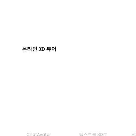
BLEND에서 STL로
GCODE에서 STL로
Show 8 more
온라인 3D 뷰어
이 변환기 페이지에 고정으로 선택된 관련 뷰어 8개입니다.
GLTF 뷰어
3MF 뷰어
3DM 뷰어
STL 뷰어
제품
기능
ChatAvatar
텍스트를 3D로
H