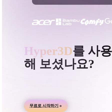
사용 사례
3D Printing
Animatio
NFT Creation
E-commer
Jewelry
Metaverse
Design
HYPER3D AI 3D 생성
Hyper3D
를 사
플러그인
해 보셨나요?
Blender
Unity
Unreal
God
스타일
텍스트나 이미지에서 3D 모델을 만들고 온라인
로 미리본 뒤 게임, 제품, AR, 3D 프린팅 워크
Abstract
Anime
Cart
내보내세요.
Hand-Painted
Industrial
Isome
무료로 시작하기