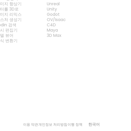
미지 향상기
Unreal
터를 3D로
Unity
미지 리믹스
Godot
스처 생성기
OV/Isaac
odin 검색
C4D
시 편집기
Maya
델 뷰어
3D Max
식 변환기
한국어
이용 약관
개인정보 처리방침
이행 정책