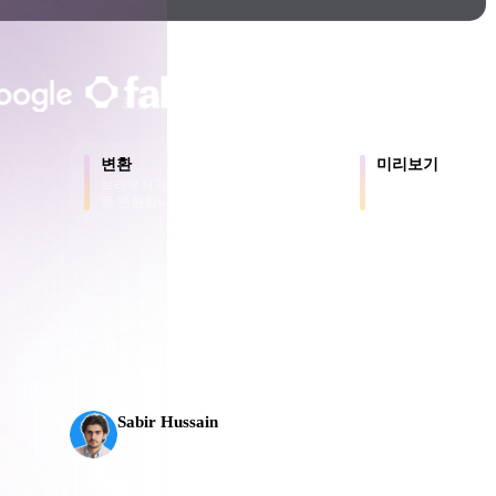
Game
n
Development
크리에이터와 팀이 신뢰합니다
ce
VR/AR
로컬 처리
계정 불필요
최대 200MB
Mechanical
변환
미리보기
Engineering
브라우저가 지원하는 형식 간에 모델
원본 파일과 변환된
을 변환합니다.
로 확인합니다.
용
ot
Maya
3DS Max
ComfyUI
AI 3D가 새로운 기준에 도달했습니다. Rodin Gen-2
으
델, 1천만 개 이상의 폴리곤, 깔끔한 구조와 프로덕
플로로
oon
Cel-Shaded
Fantasy
Sabir Hussain
tric
Low Poly
Medieval
AI 및 기술 애호가