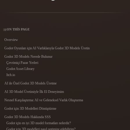
Kullanım Alanları
Yapay Zeka Görsel Remix
Yapay Zeka HDRI Oluşturucu
3D Mesh Düzen
3D Printing
Animation
Yapay Zeka Görsel İyileştirici
3D Model Arama Motoru
Game
Automotive
Development
Design
Yapay Zeka Doku Oluşturucu
SVG’den 3D’ye Dönüştürücü
ON THIS PAGE
NFT Creation
E-commerce
Overview
Godot Oyunları için AI Varlıklarıyla Godot 3D Models Üretin
Character
VR/AR
Design
Godot 3D Models Nerede Bulunur
Çevrimiçi Pazar Yerleri
Metaverse
Jewelry Design
Godot Asset Library
Itch.io
Mechanical
Engineering
AI ile Özel Godot 3D Models Üretme
AI 3D Model Üretimiyle İlk El Deneyimim
Eklentiler
Nesnel Karşılaştırma: AI ve Geleneksel Varlık Oluşturma
Blender
Unity
Unreal
Godot için 3D Modelleri Dönüştürme
Godot 3D Models Hakkında SSS
Godot
Maya
3DS Max
Godot için en iyi 3D model formatları nelerdir?
Godot için 3D modelleri nasıl optimize edebilirim?