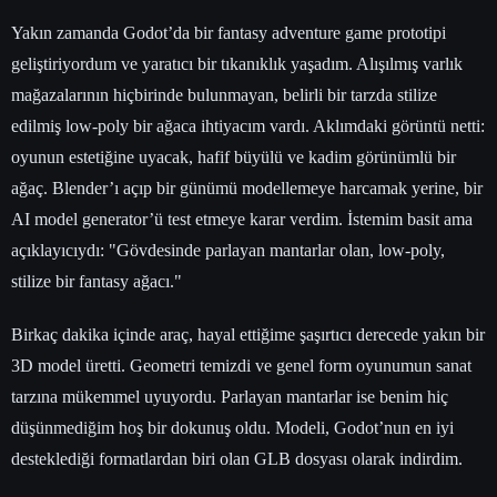
Yakın zamanda Godot’da bir fantasy adventure game prototipi
geliştiriyordum ve yaratıcı bir tıkanıklık yaşadım. Alışılmış varlık
mağazalarının hiçbirinde bulunmayan, belirli bir tarzda stilize
edilmiş low-poly bir ağaca ihtiyacım vardı. Aklımdaki görüntü netti:
oyunun estetiğine uyacak, hafif büyülü ve kadim görünümlü bir
ağaç. Blender’ı açıp bir günümü modellemeye harcamak yerine, bir
AI model generator’ü test etmeye karar verdim. İstemim basit ama
açıklayıcıydı: "Gövdesinde parlayan mantarlar olan, low-poly,
stilize bir fantasy ağacı."
Birkaç dakika içinde araç, hayal ettiğime şaşırtıcı derecede yakın bir
3D model üretti. Geometri temizdi ve genel form oyunumun sanat
tarzına mükemmel uyuyordu. Parlayan mantarlar ise benim hiç
düşünmediğim hoş bir dokunuş oldu. Modeli, Godot’nun en iyi
desteklediği formatlardan biri olan GLB dosyası olarak indirdim.