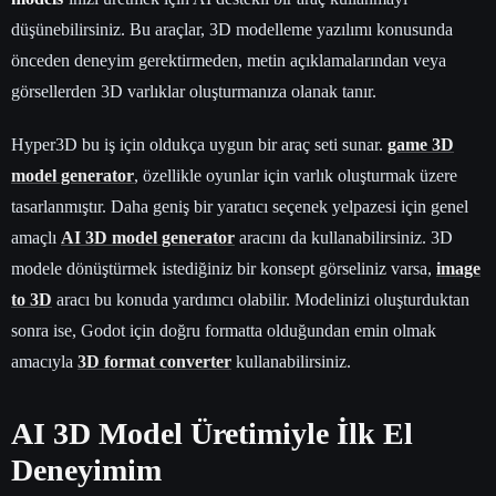
düşünebilirsiniz. Bu araçlar, 3D modelleme yazılımı konusunda
önceden deneyim gerektirmeden, metin açıklamalarından veya
görsellerden 3D varlıklar oluşturmanıza olanak tanır.
Hyper3D bu iş için oldukça uygun bir araç seti sunar.
game 3D
model generator
, özellikle oyunlar için varlık oluşturmak üzere
tasarlanmıştır. Daha geniş bir yaratıcı seçenek yelpazesi için genel
amaçlı
AI 3D model generator
aracını da kullanabilirsiniz. 3D
modele dönüştürmek istediğiniz bir konsept görseliniz varsa,
image
to 3D
aracı bu konuda yardımcı olabilir. Modelinizi oluşturduktan
sonra ise, Godot için doğru formatta olduğundan emin olmak
amacıyla
3D format converter
kullanabilirsiniz.
AI 3D Model Üretimiyle İlk El
Deneyimim