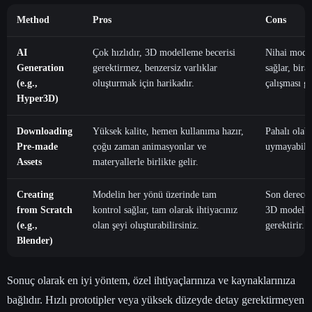
Method
Pros
Cons
AI
Çok hızlıdır, 3D modelleme becerisi
Nihai model
Generation
gerektirmez, benzersiz varlıklar
sağlar, bir
(e.g.,
oluşturmak için harikadır.
çalışması ge
Hyper3D)
Downloading
Yüksek kalite, hemen kullanıma hazır,
Pahalı olab
Pre-made
çoğu zaman animasyonlar ve
uymayabilir,
Assets
materyallerle birlikte gelir.
Creating
Modelin her yönü üzerinde tam
Son derece 
from Scratch
kontrol sağlar, tam olarak ihtiyacınız
3D modelle
(e.g.,
olan şeyi oluşturabilirsiniz.
gerektirir.
Blender)
Sonuç olarak en iyi yöntem, özel ihtiyaçlarınıza ve kaynaklarınıza
bağlıdır. Hızlı prototipler veya yüksek düzeyde detay gerektirmeyen