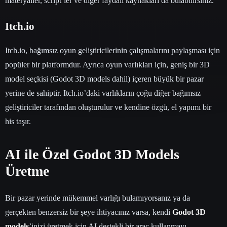
materyaller, script’ler ve diğer faydalı kaynakları da bulabilirsiniz.
Itch.io
Itch.io, bağımsız oyun geliştiricilerinin çalışmalarını paylaşması için
popüler bir platformdur. Ayrıca oyun varlıkları için, geniş bir 3D
model seçkisi (Godot 3D models dahil) içeren büyük bir pazar
yerine de sahiptir. Itch.io’daki varlıkların çoğu diğer bağımsız
geliştiriciler tarafından oluşturulur ve kendine özgü, el yapımı bir
his taşır.
AI ile Özel Godot 3D Models
Üretme
Bir pazar yerinde mükemmel varlığı bulamıyorsanız ya da
gerçekten benzersiz bir şeye ihtiyacınız varsa, kendi
Godot 3D
models
’inizi üretmek için AI destekli bir araç kullanmayı