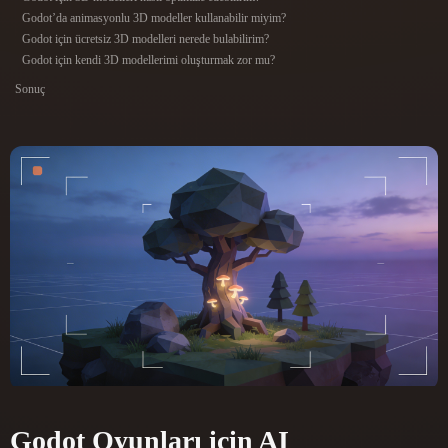
ComfyUI
Godot’da animasyonlu 3D modeller kullanabilir miyim?
Godot için ücretsiz 3D modelleri nerede bulabilirim?
Godot için kendi 3D modellerimi oluşturmak zor mu?
21
Stiller
Sonuç
Abstract
Anime
Cartoon
Cel-Shaded
Fantasy
Flat
Gothic
Hand-Painted
Industrial
Isometric
Low Poly
Medieval
Minimalist
Modern
Organic
Photorealistic
Pixel Art
Realistic
Retro
Stylized
Voxel
Godot Oyunları için AI