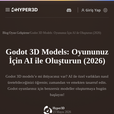
Giriş Yap
Ürünler
Özellikler
Blog
/
Oyun Geliştirme
/
Godot 3D Models: Oyununuz İçin AI ile Oluşturun (2026)
Rodin
ChatAvatar
API
Görselden 3D’ye
Metinden 3D’ye
Godot 3D Models: Oyununuz
Fiyatlandırma
Bir resim yükleyin, anında
Metin isteminden 3D nesneye
3D nesne elde edin.
— anında.
İçin AI ile Oluşturun (2026)
Kaynaklar
Yapay Zeka Video
Yapay Zeka Görüntü
Oluşturucu
Oluşturucu
Godot 3D models’e mi ihtiyacınız var? AI ile özel varlıkları nasıl
Yapay zekayla metinden ya
Basit bir istemle
da görsellerden video
yüksek‑kaliteli görseller
Topluluk
üretebileceğinizi öğrenin; zamandan ve emekten tasarruf edin.
oluşturun.
üretin.
Godot oyunlarınız için benzersiz modeller oluşturmaya bugün
API
başlayın!
Yaratıcı yapay zekamızı
Hikaye
Araştırma
Blog
uygulamanıza ya da iş
akışınıza entegre edin.
Hyper3D
23 Mayıs 2026
OmniCraft