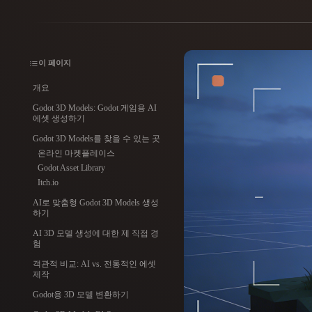
사용 사례
3D Printing
Animatio
NFT Creation
E-commer
이 페이지
개요
Jewelry
Metaverse
Design
Godot 3D Models: Godot 게임용 AI
에셋 생성하기
Godot 3D Models를 찾을 수 있는 곳
플러그인
온라인 마켓플레이스
Blender
Unity
Unreal
God
Godot Asset Library
Itch.io
AI로 맞춤형 Godot 3D Models 생성
스타일
하기
AI 3D 모델 생성에 대한 제 직접 경
Abstract
Anime
Cart
험
객관적 비교: AI vs. 전통적인 에셋
제작
Hand-Painted
Industrial
Isome
Godot용 3D 모델 변환하기