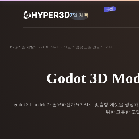
구독
제품
기능
Rodin
ChatAvatar
Blog
/
게임 개발
/
Godot 3D Models: AI로 게임용 모델 만들기 (2026)
API
이미지를 3D로
요금
사진을 업로드하면 3D 오브젝트를 바로
받아보세요.
Godot 3D M
리소스
AI 이미지 생성기
간단한 프롬프트로 고품질 비주얼을 생성
하세요.
커뮤니티
godot 3d models가 필요하신가요? AI로 맞춤형 에셋을 
OmniCraft
위한 고유한 모델
AI 이미지 리믹스
AI 텍스처
스토리
연구
블로그
AI 이미지 향상 도구
AI HDRI