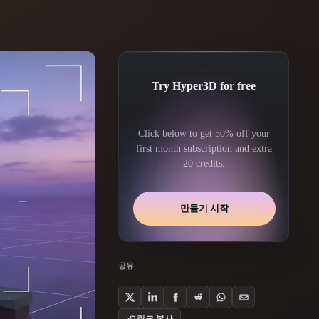
Automotive
Design
Character
Design
Try Hyper3D for free
Click below to get 50% off your
first month subscription and extra
20 credits.
만들기 시작
21
Flat
Gothic
공유
Minimalist
Modern
링크 복사