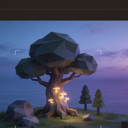
Game
n
Development
ce
VR/AR
Mechanical
Engineering
ot
Maya
3DS Max
ComfyUI
oon
Cel-Shaded
Fantasy
tric
Low Poly
Medieval