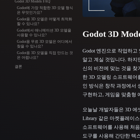
Godot 3D Models FAQ
Organic
Photorealistic
Pixel
Godot에 가장 적합한 3D 모델 형식
은 무엇인가요?
Godot용 3D 모델은 어떻게 최적화
할 수 있나요?
Godot에서 애니메이션 3D 모델을
Godot 3D Mo
사용할 수 있나요?
Godot용 무료 3D 모델은 어디에서
찾을 수 있나요?
Godot 엔진으로 작업하고
Godot용 3D 모델을 직접 만드는 것
은 어렵나요?
알고 계실 것입니다. 하지
결론
신의 비전에 맞는 것을 찾
한 3D 모델링 소프트웨어
인 방식은 창작 과정에서 
구현하고, 게임을 맞춤형 
오늘날 개발자들은 3D 에셋을 
Library 같은 마켓플레이
소프트웨어를 사용해 처음부
도구를 사용해 간단한 텍스