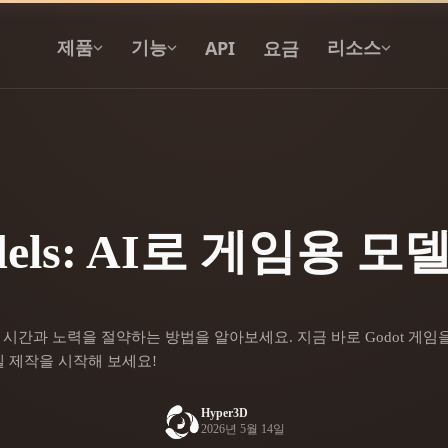
API
요금
제품
기능
리소스
텍스트를 3D로
텍스트 프롬프트를 3D 오브젝트로 — 즉
시 변환.
odels: AI로 게임용 모델
API
우리의 크리에이티브 AI를 앱이나 워크플
로에 연결하세요.
생성해 시간과 노력을 절약하는 방법을 알아보세요. 지금 바로 Godot 게임
 제작을 시작해 보세요!
 생성기
3D 모델 검색 엔진
Hyper3D
 생성기
SVG to 3D 변환기
2026년 5월 14일