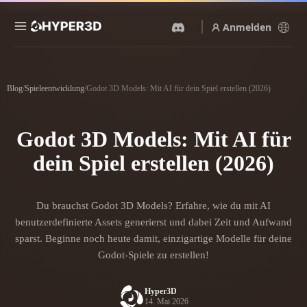
Anmelden
Produkte
Funktionen
Blog
/
Spieleentwicklung
/
Godot 3D Models: Mit AI für dein Spiel erstellen (2026)
Rodin
ChatAvatar
API
Bild Zu 3D
Text Zu 3D
Godot 3D Models: Mit AI für
Preise
Bild hochladen, sofort ein
Vom Text-Prompt zum 3D-
3D-Objekt erhalten.
Objekt — im Handumdrehen.
dein Spiel erstellen (2026)
Ressourcen
KI-Bildgenerator
KI-Videogenerator
Generiere hochwertige
Erstelle Videos aus Text oder
Visuals aus einem einfachen
Du brauchst Godot 3D Models? Erfahre, wie du mit AI
Bildern mit KI.
Prompt.
Community
benutzerdefinierte Assets generierst und dabei Zeit und Aufwand
API
sparst. Beginne noch heute damit, einzigartige Modelle für deine
Binde unsere kreative KI in
Godot-Spiele zu erstellen!
deine App oder deinen
Story
Forschung
Blog
Workflow ein.
Hyper3D
OmniCraft
14. Mai 2026