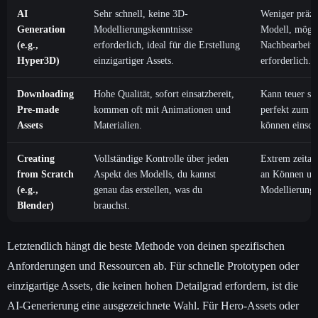
AI
Sehr schnell, keine 3D-
Weniger präzi
Generation
Modellierungskenntnisse
Modell, mögli
(e.g.,
erforderlich, ideal für die Erstellung
Nachbearbeitu
Hyper3D)
einzigartiger Assets.
erforderlich.
Downloading
Hohe Qualität, sofort einsatzbereit,
Kann teuer sei
Pre-made
kommen oft mit Animationen und
perfekt zum Ar
Assets
Materialien.
können einsch
Creating
Vollständige Kontrolle über jeden
Extrem zeitau
from Scratch
Aspekt des Modells, du kannst
an Können und
(e.g.,
genau das erstellen, was du
Modellierung.
Blender)
brauchst.
Letztendlich hängt die beste Methode von deinen spezifischen
Anforderungen und Ressourcen ab. Für schnelle Prototypen oder
einzigartige Assets, die keinen hohen Detailgrad erfordern, ist die
AI-Generierung eine ausgezeichnete Wahl. Für Hero-Assets oder