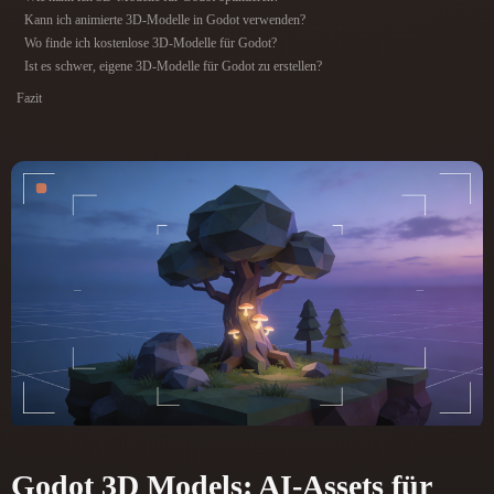
ComfyUI
Kann ich animierte 3D-Modelle in Godot verwenden?
Wo finde ich kostenlose 3D-Modelle für Godot?
Ist es schwer, eigene 3D-Modelle für Godot zu erstellen?
21
Stile
Fazit
Abstract
Anime
Cartoon
Cel-Shaded
Fantasy
Flat
Gothic
Hand-Painted
Industrial
Isometric
Low Poly
Medieval
Minimalist
Modern
Organic
Photorealistic
Pixel Art
Realistic
Retro
Stylized
Voxel
Godot 3D Models: AI-Assets für