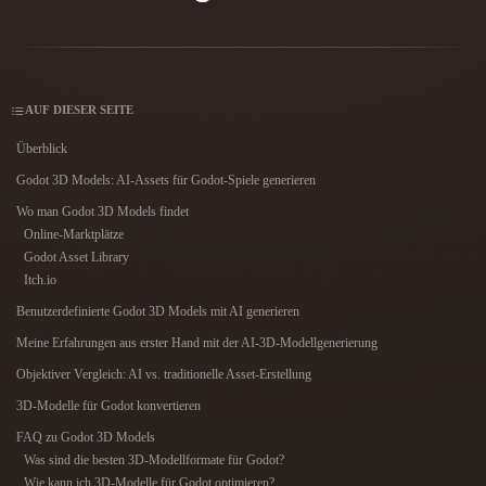
Anwendungsfälle
KI-Bild-Remix
KI-HDRI-Generator
3D-Mesh-Editor
3D Printing
Animation
KI-Bildverbesserer
3D-Modellsuchmaschine
Game
Automotive
KI-Texturengenerator
SVG-zu-3D-Konverter
Development
Design
AUF DIESER SEITE
NFT Creation
E-commerce
Überblick
Godot 3D Models: AI-Assets für Godot-Spiele generieren
Character
VR/AR
Design
Wo man Godot 3D Models findet
Online-Marktplätze
Metaverse
Jewelry Design
Godot Asset Library
Itch.io
Mechanical
Engineering
Benutzerdefinierte Godot 3D Models mit AI generieren
Meine Erfahrungen aus erster Hand mit der AI-3D-Modellgenerierung
Plug-Ins
Objektiver Vergleich: AI vs. traditionelle Asset-Erstellung
Blender
Unity
Unreal
3D-Modelle für Godot konvertieren
FAQ zu Godot 3D Models
Godot
Maya
3DS Max
Was sind die besten 3D-Modellformate für Godot?
Wie kann ich 3D-Modelle für Godot optimieren?