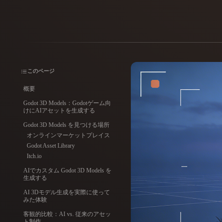
ユースケース
3D Printing
Animatio
NFT Creation
E-commer
Jewelry
Metaverse
このページ
Design
概要
プラグイン
Godot 3D Models：Godotゲーム向
けにAIアセットを生成する
Blender
Unity
Unreal
God
Godot 3D Models を見つける場所
オンラインマーケットプレイス
Godot Asset Library
スタイル
Itch.io
Abstract
Anime
Cart
AIでカスタム Godot 3D Models を
生成する
AI 3Dモデル生成を実際に使って
Hand-Painted
Industrial
Isome
みた体験
客観的比較：AI vs. 従来のアセッ
ト制作