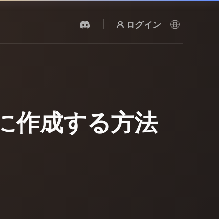
ログイン
AI 動画生成
テキストや画像から、AIで動画を作成。
ム向けに作成する方法
の
3Dメッシュエディター