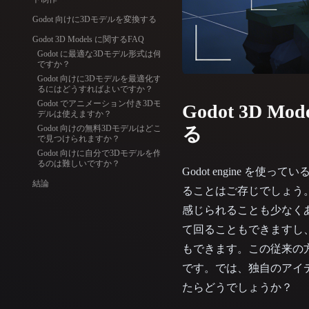
Organic
Photorealistic
Pixel
Godot 向けに3Dモデルを変換する
Godot 3D Models に関するFAQ
Godot に最適な3Dモデル形式は何
ですか？
Godot 向けに3Dモデルを最適化す
るにはどうすればよいですか？
Godot でアニメーション付き3Dモ
Godot 3D 
デルは使えますか？
Godot 向けの無料3Dモデルはどこ
る
で見つけられますか？
Godot 向けに自分で3Dモデルを作
るのは難しいですか？
Godot engine 
結論
ることはご存じでしょう
感じられることも少なく
て回ることもできますし
もできます。この従来の
です。では、独自のアイ
たらどうでしょうか？