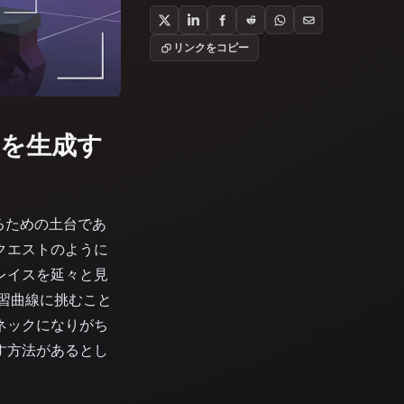
Stylized
Voxel
リンクをコピー
ットを生成す
するための土台であ
クエストのように
レイスを延々と見
習曲線に挑むこと
ネックになりがち
す方法があるとし