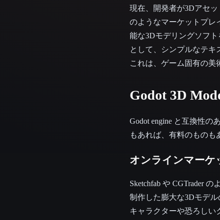
現在、開発者が3Dアセットを調
のようなマーケットプレイ
能な3Dモデリングソフ
として、シンプルなテキ
これは、ゲーム固有の美
Godot 3D M
Godot engine 
もあれば、有料のものも
オンラインマーケ
Sketchfab や CG
制作した膨大な3Dモデルの
キャラクターや恐ろしい