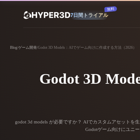
購読
製品
機能
Rodin
ChatAvatar
Blog
/
ゲーム開発
/
Godot 3D Models：AIでゲーム向けに作成する方法（2026）
API
画像から 3D
料金
写真をアップロードするだけで、3Dオ
ブジェクトが瞬時に完成。
Godot 3D 
リソース
AI 画像生成
シンプルなプロンプトから、高品質なビ
ジュアルを生成。
コミュニティ
OmniCraft
godot 3d models が必要ですか？ AIでカスタム
ストーリー
研究
ブログ
AI画像リミックス
AIテクスチャジ
Godotゲーム向けにユ
AI画像エンハンサー
AI HDRIジェネ