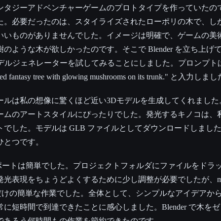
でファンタジーアドベンチャーゲームのプロトタイプを作っていた
た。必要だったのは、スタイライズされたローポリの木で、し
いいものがありませんでした。イメージは明確で、ゲームの美
のような木が欲しかったのです。そこで Blender を立ち上げ
モデルジェネレーターを試してみることにしました。プロンプト
ed fantasy tree with glowing mushrooms on its trunk." と入力し
ールは私の想像に驚くほど近い3Dモデルを生成してくれました
ームのアートスタイルにぴったりでした。発光するキノコは、
でした。モデルは GLB ファイルとしてダウンロードしましたが、
ひとつです。
インポートは簡単でした。プロジェクトフォルダにファイルをドラ
現をちょうどよくするために少し調整が必要でしたが、material p
調整するだけの簡単な作業でした。全体として、シンプルなアイデア
に短時間で到達できたことに感心しました。Blender で木を
であろう何時間もの作業を節約できたのです。