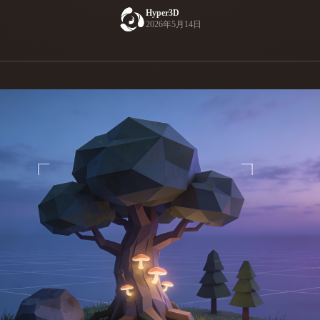
Hyper3D
Game
2026年5月14日
n
Development
ce
VR/AR
Mechanical
Engineering
ot
Maya
3DS Max
ComfyUI
oon
Cel-Shaded
Fantasy
tric
Low Poly
Medieval