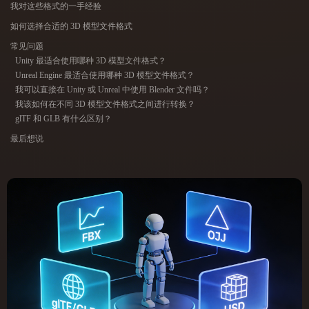
我对这些格式的一手经验
ComfyUI
如何选择合适的 3D 模型文件格式
常见问题
21
风格
Unity 最适合使用哪种 3D 模型文件格式？
Unreal Engine 最适合使用哪种 3D 模型文件格式？
Abstract
Anime
Cartoon
Cel-Shaded
我可以直接在 Unity 或 Unreal 中使用 Blender 文件吗？
我该如何在不同 3D 模型文件格式之间进行转换？
Fantasy
Flat
Gothic
Hand-Painted
glTF 和 GLB 有什么区别？
最后想说
Industrial
Isometric
Low Poly
Medieval
Minimalist
Modern
Organic
Photorealistic
Pixel Art
Realistic
Retro
Stylized
Voxel