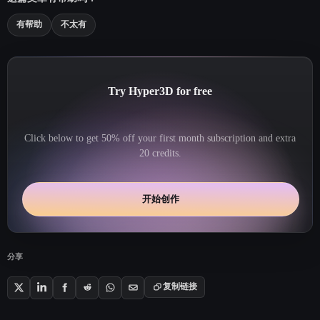
有帮助
不太有
Try Hyper3D for free
Click below to get 50% off your first month subscription and extra
20 credits.
开始创作
分享
复制链接