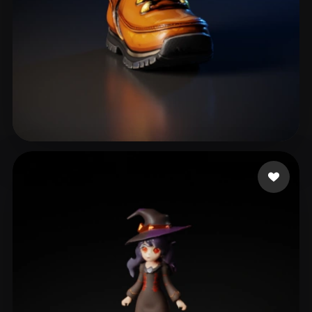
43 点赞
Jordan Luke