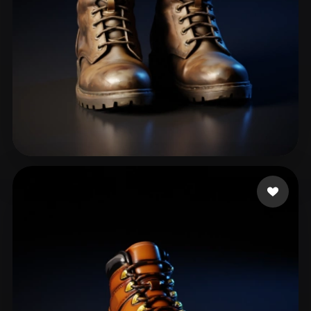
ComfyUI
21
风格
Abstract
Anime
Cartoon
Cel-Shaded
Fantasy
Flat
Gothic
Hand-Painted
Industrial
Isometric
Low Poly
Medieval
79 点赞
01
Minimalist
Modern
Organic
Photorealistic
Pixel Art
Realistic
Retro
Stylized
Voxel