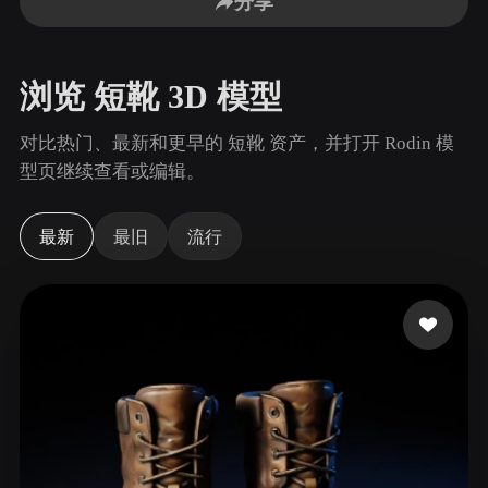
分享
用例
AI 图像重混
AI HDRI 生成器
3D 网格 편집기
3D Printing
Animation
AI 图像增强器
3D 模型搜索引擎
浏览 短靴 3D 模型
Game
Automotive
AI 纹理生成器
SVG 转 3D 转换器
Development
Design
对比热门、最新和更早的 短靴 资产，并打开 Rodin 模
NFT Creation
E-commerce
型页继续查看或编辑。
Character
VR/AR
Design
最新
最旧
流行
Metaverse
Jewelry Design
Mechanical
Engineering
插件
Blender
Unity
Unreal
Godot
Maya
3DS Max