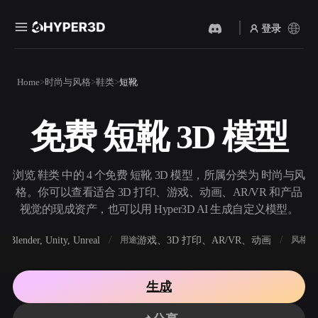
登录
产品
Home
时尚与风格
鞋类
短靴
功能
Rodin
ChatAvatar
API
免费 短靴 3D 模型
图片转 3D
文本转 3D
定价
上传一张图片，即刻获得 3D
从文字提示到 3D 物体 ——
物体。
即刻完成。
资源
浏览 鞋类 中的 4 个免费 短靴 3D 模型，所属分类为 时尚与风
AI 视频生成器
AI 图片生成器
格。你可以查看适合 3D 打印、游戏、动画、AR/VR 和产品
用 AI 从文字或图片创作视
用一句简单提示生成高质量
视觉的现成资产，也可以用 Hyper3D AI 生成自定义模型。
频。
视觉内容。
社区
Blender, Unity, Unreal
游戏、3D 打印、AR/VR、动画
写
软件
用途
风格
API
将我们的创意 AI 接入你的应
用或工作流。
故事
研究
博客
生成
OmniCraft