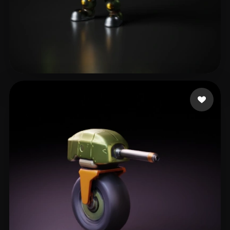
8 点赞
Gunes Harun