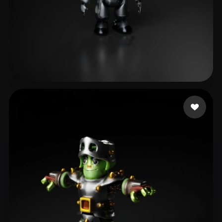
9 点赞
Hammer Tom