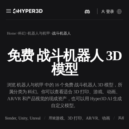
登录
产品
Home
科幻
机器人与机甲
战斗机器人
功能
Rodin
ChatAvatar
API
免费 战斗机器人 3D
图片转 3D
文本转 3D
定价
上传一张图片，即刻获得 3D
从文字提示到 3D 物体 ——
模型
物体。
即刻完成。
资源
AI 视频生成器
AI 图片生成器
用 AI 从文字或图片创作视
用一句简单提示生成高质量
浏览 机器人与机甲 中的 16 个免费 战斗机器人 3D 模型，所
频。
视觉内容。
属分类为 科幻。你可以查看适合 3D 打印、游戏、动画、
社区
AR/VR 和产品视觉的现成资产，也可以用 Hyper3D AI 生成
API
自定义模型。
将我们的创意 AI 接入你的应
用或工作流。
故事
研究
博客
Blender, Unity, Unreal
游戏、3D 打印、AR/VR、动画
写
软件
用途
风格
OmniCraft