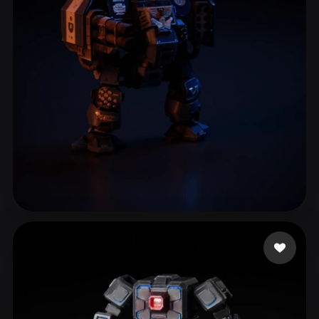
ComfyUI
21
风格
Abstract
Anime
Cartoon
Cel-Shaded
Fantasy
Flat
Gothic
Hand-Painted
Industrial
Isometric
Low Poly
Medieval
Minimalist
Modern
Organic
Photorealistic
Pixel Art
Realistic
Retro
Stylized
15 点赞
Woody
Voxel