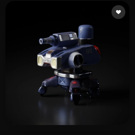
6 点赞
alberti augusto
5 点赞
qingdazhu liu