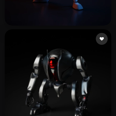
8 点赞
Mahoney Caleb