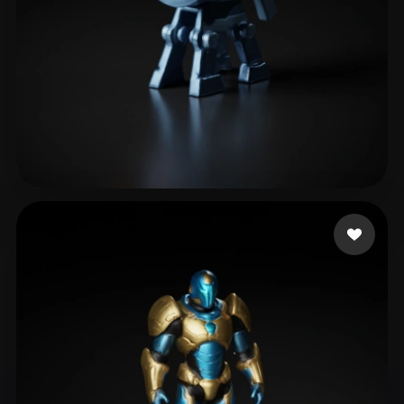
14 点赞
Nykänen Lauri