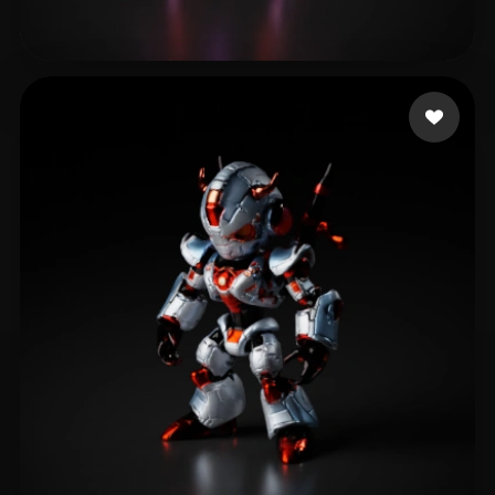
5 点赞
Strydom Jeandre