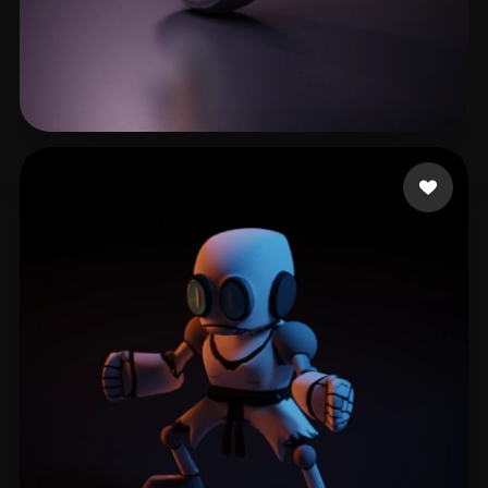
11 点赞
kumar sathees