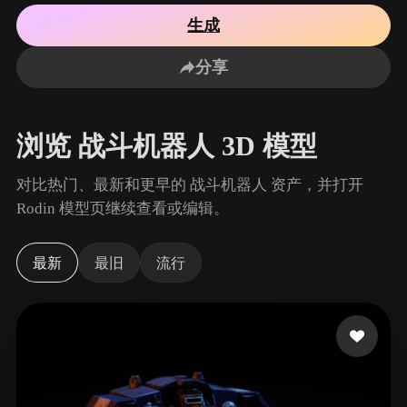
用例
AI 图像重混
AI HDRI 生成器
3D 网格 편집기
生成
3D Printing
Animation
AI 图像增强器
3D 模型搜索引擎
分享
Game
Automotive
AI 纹理生成器
SVG 转 3D 转换器
Development
Design
NFT Creation
E-commerce
浏览 战斗机器人 3D 模型
Character
VR/AR
Design
对比热门、最新和更早的 战斗机器人 资产，并打开
Metaverse
Jewelry Design
Rodin 模型页继续查看或编辑。
Mechanical
Engineering
最新
最旧
流行
插件
Blender
Unity
Unreal
Godot
Maya
3DS Max