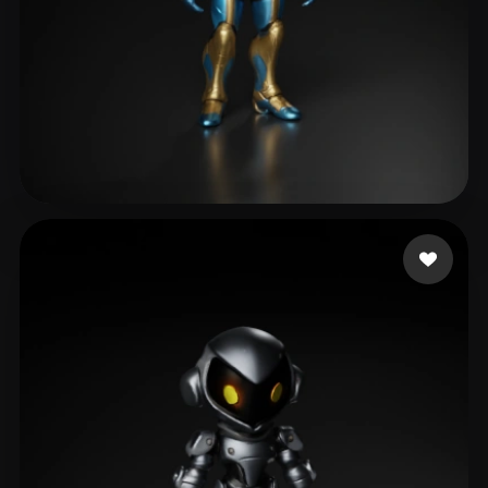
18 点赞
Gokul Sibi