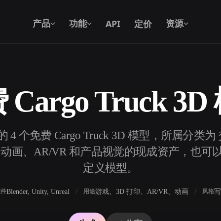
API
定价
产品
功能
资源
Cargo Truck 3
文本转 3D
从文字提示到 3D 物体 —— 即刻完成。
4 个免费 Cargo Truck 3D 模型，所属
API
将我们的创意 AI 接入你的应用或工作
动画、AR/VR 和产品视觉的现成资产，也可以用 H
流。
定义模型。
Blender, Unity, Unreal
游戏、3D 打印、AR/VR、动画
写
软件
用途
风格
3D 模型搜索引擎
器
SVG 转 3D 转换器