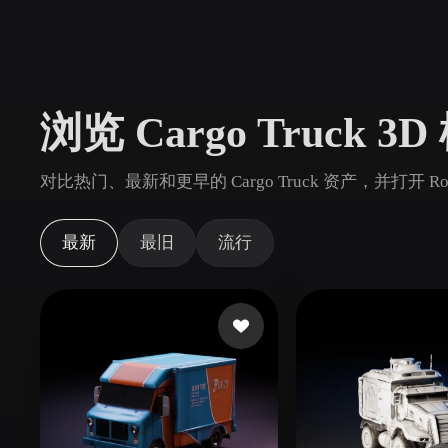
用例
3D Printing
Animatio
NFT Creation
E-commer
浏览 Cargo Truck 3
Jewelry
Metaverse
Design
对比热门、最新和更早的 Cargo Truck 资产，并打开 
插件
Blender
Unity
Unreal
God
最新
最旧
流行
风格
Abstract
Anime
Cart
Hand-Painted
Industrial
Isome