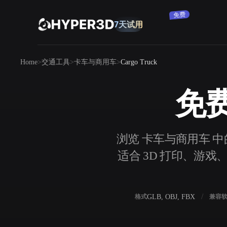
免费
7天试用
产品
Home
交通工具
卡车与商用车
Cargo Truck
功能
Rodin
ChatAvatar
API
免费 
图片转 3D
定价
上传一张图片，即刻获得 3D 物体。
资源
浏览 卡车与商用车 中的 
AI 图片生成器
适合 3D 打印、游戏、
用一句简单提示生成高质量视觉内容。
社区
OmniCraft
GLB, OBJ, FBX
格式
兼容
AI 图像重混
AI 纹理生成器
故事
研究
博客
AI 图像增强器
AI HDRI 生成