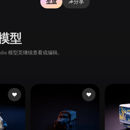
生成
分享
Game
n
Development
ce
VR/AR
D 模型
Mechanical
Engineering
Rodin 模型页继续查看或编辑。
ot
Maya
3DS Max
ComfyUI
oon
Cel-Shaded
Fantasy
tric
Low Poly
Medieval