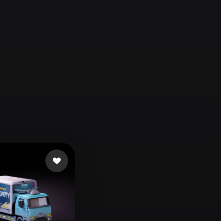
Automotive
Design
Character
Design
21
Flat
Gothic
Minimalist
Modern