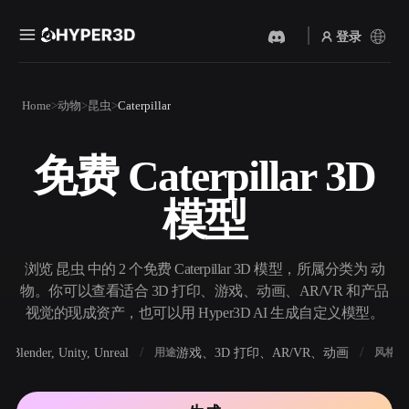
登录
产品
Home
动物
昆虫
Caterpillar
功能
Rodin
ChatAvatar
API
免费 Caterpillar 3D
图片转 3D
文本转 3D
定价
上传一张图片，即刻获得 3D
从文字提示到 3D 物体 ——
模型
物体。
即刻完成。
资源
AI 视频生成器
AI 图片生成器
用 AI 从文字或图片创作视
用一句简单提示生成高质量
浏览 昆虫 中的 2 个免费 Caterpillar 3D 模型，所属分类为 动
频。
视觉内容。
物。你可以查看适合 3D 打印、游戏、动画、AR/VR 和产品
社区
视觉的现成资产，也可以用 Hyper3D AI 生成自定义模型。
API
将我们的创意 AI 接入你的应
Blender, Unity, Unreal
游戏、3D 打印、AR/VR、动画
写
软件
用途
风格
用或工作流。
故事
研究
博客
OmniCraft