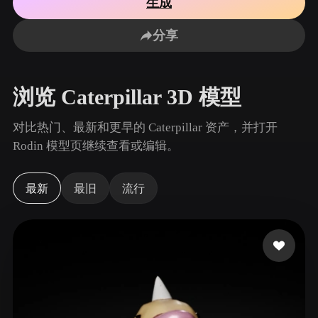
生成
用例
AI 图像重混
AI HDRI 生成器
3D 网格 편집기
3D Printing
Animation
分享
AI 图像增强器
3D 模型搜索引擎
Game
Automotive
AI 纹理生成器
SVG 转 3D 转换器
Development
Design
浏览 Caterpillar 3D 模型
NFT Creation
E-commerce
Character
对比热门、最新和更早的 Caterpillar 资产，并打开
VR/AR
Design
Rodin 模型页继续查看或编辑。
Metaverse
Jewelry Design
最新
最旧
流行
Mechanical
Engineering
插件
Blender
Unity
Unreal
Godot
Maya
3DS Max