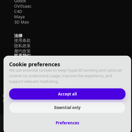
Godot
OV/Isaac
C4D
Maya
3D Max
法律
使用条款
隐私政策
履约政策
联系我们
Cookie preferences
We use essential cookies to keep Hyper3D working and optional
cookies to understand usage, improve the experience, and
support relevant marketing.
Accept all
© 2026 Deemos Corporation. 保留所有权利
使用条款
隐私政策
履约政策
中文
Essential only
Preferences