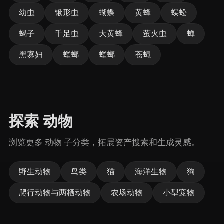
幼虫
锹形虫
蝴蝶
黄蜂
蜈蚣
蝎子
千足虫
大黄蜂
萤火虫
蝉
黑寡妇
螳螂
螳螂
苍蝇
探索 动物
浏览更多 动物 子分类，拓展资产搜索和生成灵感。
野生动物
鸟类
猫
海洋生物
狗
爬行动物与两栖动物
农场动物
小型宠物