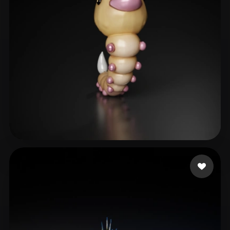
ComfyUI
21
风格
Abstract
Anime
Cartoon
Cel-Shaded
Fantasy
Flat
Gothic
Hand-Painted
Industrial
Isometric
Low Poly
Medieval
Minimalist
Modern
Organic
Photorealistic
20 点赞
Etan
Pixel Art
Realistic
Retro
Stylized
Voxel