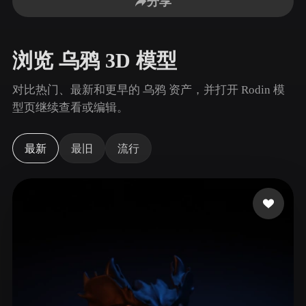
分享
用例
AI 图像重混
AI HDRI 生成器
3D 网格 편집기
3D Printing
Animation
AI 图像增强器
3D 模型搜索引擎
浏览 乌鸦 3D 模型
Game
Automotive
AI 纹理生成器
SVG 转 3D 转换器
Development
Design
对比热门、最新和更早的 乌鸦 资产，并打开 Rodin 模
NFT Creation
E-commerce
型页继续查看或编辑。
Character
VR/AR
Design
最新
最旧
流行
Metaverse
Jewelry Design
Mechanical
Engineering
插件
Blender
Unity
Unreal
Godot
Maya
3DS Max