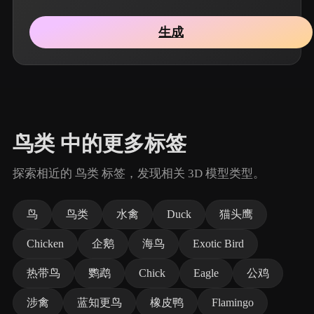
生成
鸟类 中的更多标签
探索相近的 鸟类 标签，发现相关 3D 模型类型。
鸟
鸟类
水禽
Duck
猫头鹰
Chicken
企鹅
海鸟
Exotic Bird
热带鸟
鹦鹉
Chick
Eagle
公鸡
涉禽
蓝知更鸟
橡皮鸭
Flamingo