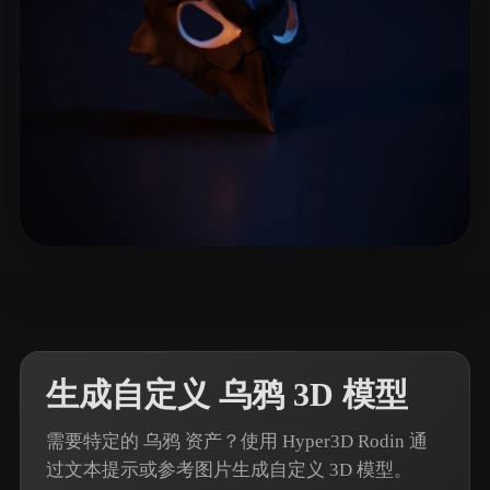
ComfyUI
21
风格
Abstract
Anime
Cartoon
Cel-Shaded
Fantasy
Flat
Gothic
Hand-Painted
Industrial
Isometric
Low Poly
Medieval
19 点赞
acw wcqq
Minimalist
Modern
Organic
Photorealistic
Pixel Art
Realistic
Retro
Stylized
生成自定义 乌鸦 3D 模型
Voxel
需要特定的 乌鸦 资产？使用 Hyper3D Rodin 通
过文本提示或参考图片生成自定义 3D 模型。