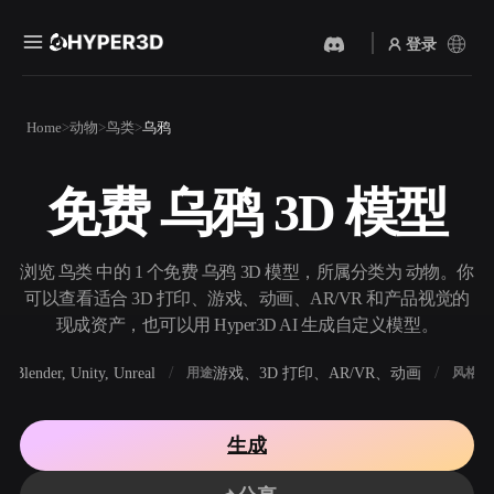
登录
产品
Home
动物
鸟类
乌鸦
功能
Rodin
ChatAvatar
API
免费 乌鸦 3D 模型
图片转 3D
文本转 3D
定价
上传一张图片，即刻获得 3D
从文字提示到 3D 物体 ——
物体。
即刻完成。
资源
浏览 鸟类 中的 1 个免费 乌鸦 3D 模型，所属分类为 动物。你
AI 视频生成器
AI 图片生成器
可以查看适合 3D 打印、游戏、动画、AR/VR 和产品视觉的
用 AI 从文字或图片创作视
用一句简单提示生成高质量
现成资产，也可以用 Hyper3D AI 生成自定义模型。
频。
视觉内容。
社区
Blender, Unity, Unreal
游戏、3D 打印、AR/VR、动画
写
软件
用途
风格
API
将我们的创意 AI 接入你的应
用或工作流。
故事
研究
博客
生成
OmniCraft