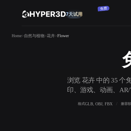
订阅
产品
Home
自然与植物
花卉
Flower
功能
Rodin
ChatAvatar
API
图片转 3D
定价
上传一张图片，即刻获得 3D 物体。
资源
浏览 花卉 中的 35 个
AI 图片生成器
印、游戏、动画、AR/V
用一句简单提示生成高质量视觉内容。
社区
OmniCraft
GLB, OBJ, FBX
格式
兼容
AI 图像重混
AI 纹理生成器
故事
研究
博客
AI 图像增强器
AI HDRI 生成