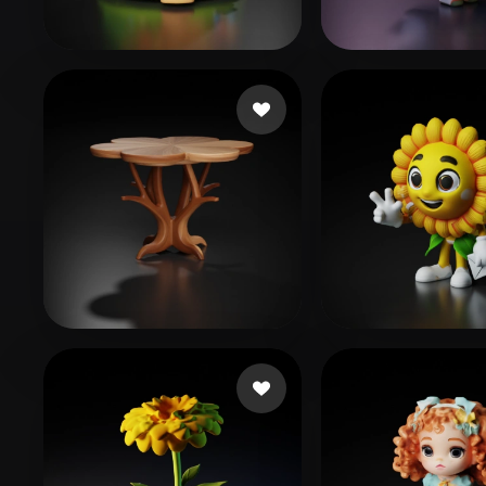
Organic
Photorealistic
Pixel
250 点赞
409 点赞
Sudha
x
238 点赞
10
6666
Crane Lone