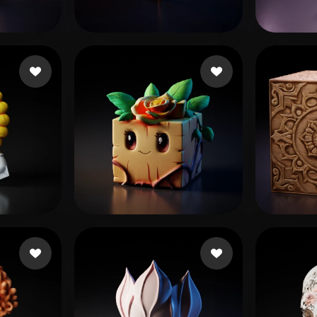
 Art
Realistic
Retro
227 点赞
lg
Nach
9 点赞
72 点赞
Park Brad
anan