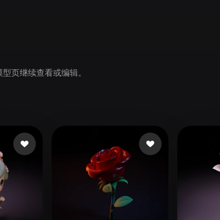
Game
n
Development
ce
VR/AR
Mechanical
n 模型页继续查看或编辑。
Engineering
ot
Maya
3DS Max
ComfyUI
oon
Cel-Shaded
Fantasy
tric
Low Poly
Medieval