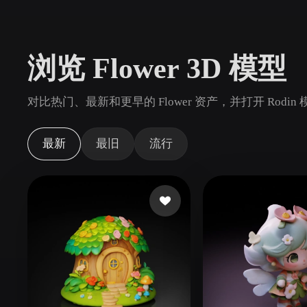
用例
3D Printing
Animatio
浏览 Flower 3D 模型
NFT Creation
E-commer
Jewelry
Metaverse
对比热门、最新和更早的 Flower 资产，并打开 Rodi
Design
插件
最新
最旧
流行
Blender
Unity
Unreal
God
风格
Abstract
Anime
Cart
Hand-Painted
Industrial
Isome