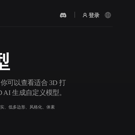
登录
型
AI 视频生成器
用 AI 从文字或图片创作视频。
物。你可以查看适合 3D 打
D AI 生成自定义模型。
实、低多边形、风格化、体素
3D 网格 편집기