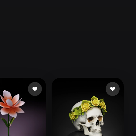
Automotive
Design
Character
Design
21
Flat
Gothic
Minimalist
Modern