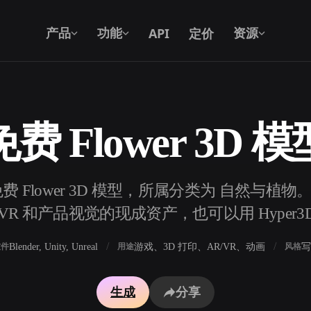
API
定价
产品
功能
资源
免费 Flower 3D 模
文本转 3D
从文字提示到 3D 物体 —— 即刻完成。
免费 Flower 3D 模型，所属分类为 自然与植
API
将我们的创意 AI 接入你的应用或工作
R 和产品视觉的现成资产，也可以用 Hyper3
流。
Blender, Unity, Unreal
游戏、3D 打印、AR/VR、动画
写
软件
用途
风格
3D 模型搜索引擎
生成
分享
器
SVG 转 3D 转换器