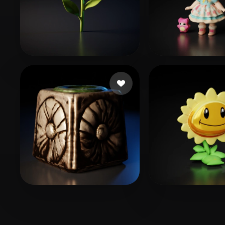
65 点赞
태정 __
46 点赞
Pei Kai
7 点赞
43 
jianmo46
arctic2233