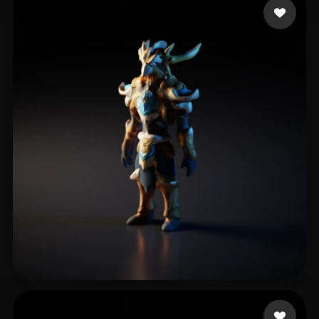
7 点赞
Bregar Jochen