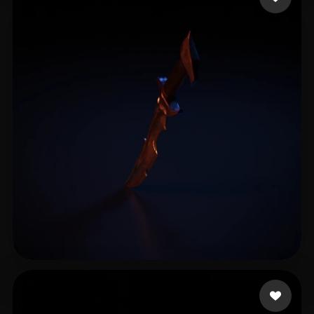
14 点赞
// Gangster Jordan