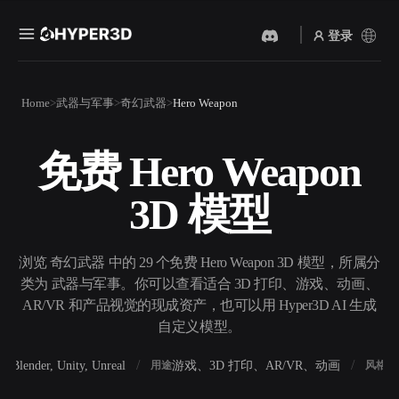
登录
产品
Home
武器与军事
奇幻武器
Hero Weapon
功能
Rodin
ChatAvatar
API
免费 Hero Weapon
图片转 3D
文本转 3D
定价
上传一张图片，即刻获得 3D
从文字提示到 3D 物体 ——
3D 模型
物体。
即刻完成。
资源
AI 视频生成器
AI 图片生成器
用 AI 从文字或图片创作视
用一句简单提示生成高质量
浏览 奇幻武器 中的 29 个免费 Hero Weapon 3D 模型，所属分
频。
视觉内容。
类为 武器与军事。你可以查看适合 3D 打印、游戏、动画、
社区
AR/VR 和产品视觉的现成资产，也可以用 Hyper3D AI 生成
API
自定义模型。
将我们的创意 AI 接入你的应
用或工作流。
故事
研究
博客
Blender, Unity, Unreal
游戏、3D 打印、AR/VR、动画
写
软件
用途
风格
OmniCraft