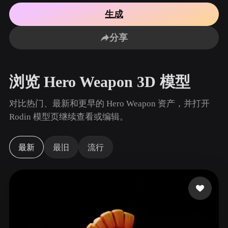
用例
AI 图像重混
AI HDRI 生成器
3D 网格 편집기
生成
3D Printing
Animation
AI 图像增强器
3D 模型搜索引擎
分享
Game
Automotive
AI 纹理生成器
SVG 转 3D 转换器
Development
Design
NFT Creation
E-commerce
浏览 Hero Weapon 3D 模型
Character
VR/AR
Design
对比热门、最新和更早的 Hero Weapon 资产，并打开
Metaverse
Jewelry Design
Rodin 模型页继续查看或编辑。
Mechanical
Engineering
最新
最旧
流行
插件
Blender
Unity
Unreal
Godot
Maya
3DS Max