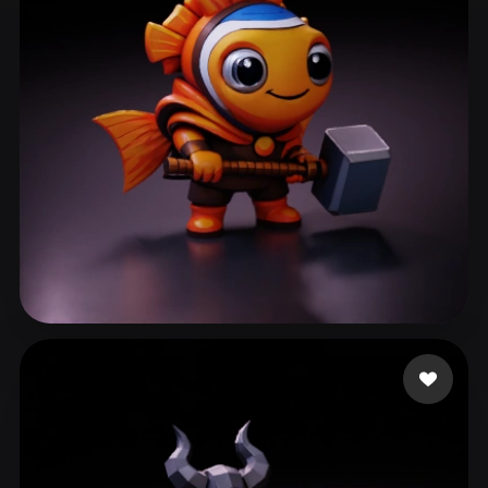
ComfyUI
21
风格
Abstract
Anime
Cartoon
Cel-Shaded
Fantasy
Flat
Gothic
Hand-Painted
Industrial
Isometric
Low Poly
Medieval
Minimalist
Modern
Organic
Photorealistic
Pixel Art
Realistic
Retro
Stylized
47 点赞
Bardyshev Dmitrii
Voxel