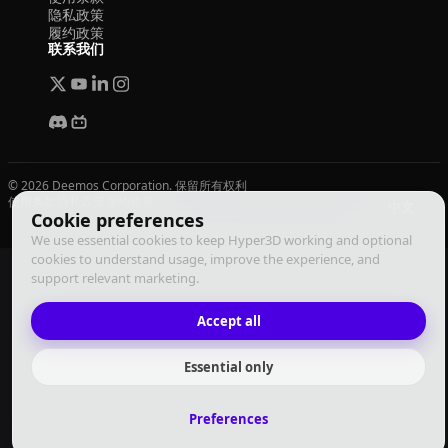
隐私政策
履约政策
联系我们
© 2026 Deemos Corporation. 保留所有权利
使用条款
隐私政策
履约政策
中文
Cookie preferences
We use essential cookies to keep Hyper3D working and optional
cookies to understand usage, improve the experience, and
support relevant marketing.
Accept all
Essential only
Preferences