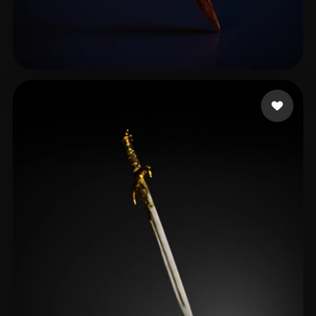
31 点赞
Maniac Crypto