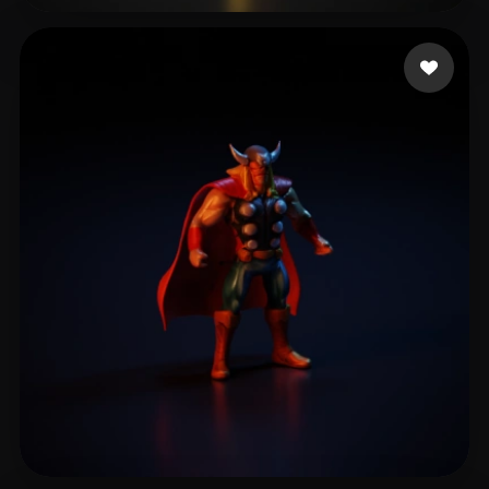
15 点赞
hyyzhuvip