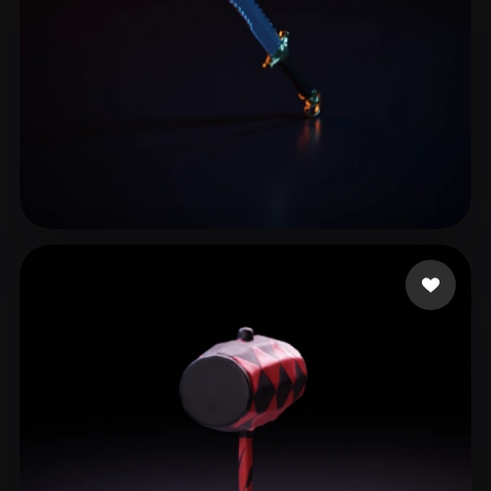
47 点赞
my-herosum