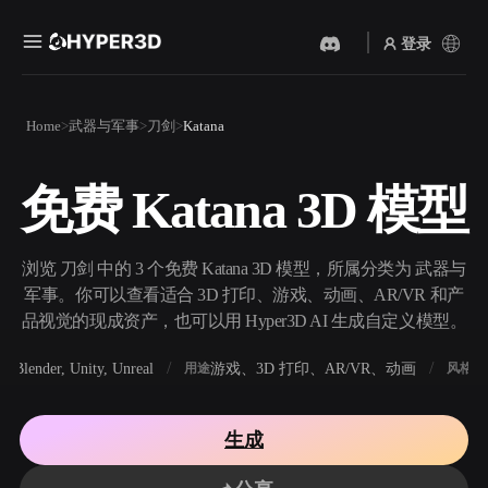
登录
产品
Home
武器与军事
刀剑
Katana
功能
Rodin
ChatAvatar
API
免费 Katana 3D 模型
图片转 3D
文本转 3D
定价
上传一张图片，即刻获得 3D
从文字提示到 3D 物体 ——
物体。
即刻完成。
资源
浏览 刀剑 中的 3 个免费 Katana 3D 模型，所属分类为 武器与
AI 视频生成器
AI 图片生成器
军事。你可以查看适合 3D 打印、游戏、动画、AR/VR 和产
用 AI 从文字或图片创作视
用一句简单提示生成高质量
品视觉的现成资产，也可以用 Hyper3D AI 生成自定义模型。
频。
视觉内容。
社区
Blender, Unity, Unreal
游戏、3D 打印、AR/VR、动画
写
软件
用途
风格
API
将我们的创意 AI 接入你的应
用或工作流。
故事
研究
博客
生成
OmniCraft