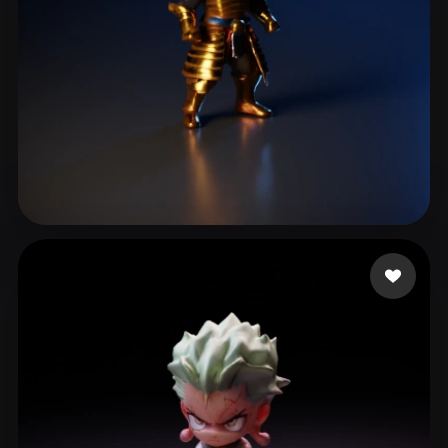
ComfyUI
21
风格
Abstract
Anime
Cartoon
Cel-Shaded
Fantasy
Flat
Gothic
Hand-Painted
Industrial
Isometric
Low Poly
Medieval
9 点赞
Mike
Minimalist
Modern
Organic
Photorealistic
Pixel Art
Realistic
Retro
Stylized
Voxel