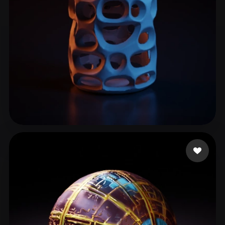
ComfyUI
21
风格
Abstract
Anime
Cartoon
Cel-Shaded
Fantasy
Flat
Gothic
Hand-Painted
Industrial
Isometric
Low Poly
Medieval
Minimalist
Modern
Organic
Photorealistic
88 点赞
Nguyen Sang
Pixel Art
Realistic
Retro
Stylized
Voxel