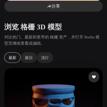
用例
AI 图像重混
AI HDRI 生成器
3D 网格 편집기
分享
3D Printing
Animation
AI 图像增强器
3D 模型搜索引擎
Game
Automotive
AI 纹理生成器
SVG 转 3D 转换器
Development
Design
浏览 格栅 3D 模型
NFT Creation
E-commerce
对比热门、最新和更早的 格栅 资产，并打开 Rodin 模
Character
型页继续查看或编辑。
VR/AR
Design
Metaverse
Jewelry Design
最新
最旧
流行
Mechanical
Engineering
插件
Blender
Unity
Unreal
Godot
Maya
3DS Max