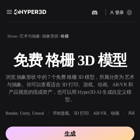
登录
产品
Home
艺术与抽象
抽象形状
格栅
功能
Rodin
ChatAvatar
API
免费 格栅 3D 模型
图片转 3D
文本转 3D
定价
上传一张图片，即刻获得 3D
从文字提示到 3D 物体 ——
物体。
即刻完成。
资源
浏览 抽象形状 中的 7 个免费 格栅 3D 模型，所属分类为 艺术
AI 视频生成器
AI 图片生成器
与抽象。你可以查看适合 3D 打印、游戏、动画、AR/VR 和
用 AI 从文字或图片创作视
用一句简单提示生成高质量
产品视觉的现成资产，也可以用 Hyper3D AI 生成自定义模
频。
视觉内容。
型。
社区
API
Blender, Unity, Unreal
游戏、3D 打印、AR/VR、动画
写
软件
用途
风格
将我们的创意 AI 接入你的应
用或工作流。
故事
研究
博客
生成
OmniCraft