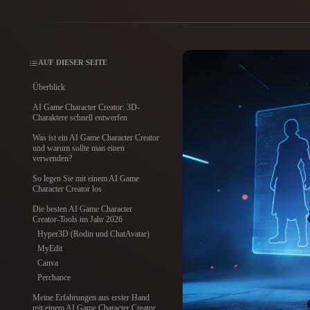
Anwendungsfälle
3D Printing
Animatio
NFT Creation
E-commer
AUF DIESER SEITE
Überblick
Jewelry
Metaverse
Design
AI Game Character Creator: 3D-
Charaktere schnell entwerfen
Plug-Ins
Was ist ein AI Game Character Creator
und warum sollte man einen
verwenden?
Blender
Unity
Unreal
God
So legen Sie mit einem AI Game
Character Creator los
Stile
Die besten AI Game Character
Creator-Tools im Jahr 2026
Abstract
Anime
Cart
Hyper3D (Rodin und ChatAvatar)
MyEdit
Canva
Hand-Painted
Industrial
Isome
Perchance
Meine Erfahrungen aus erster Hand
mit einem AI Game Character Creator