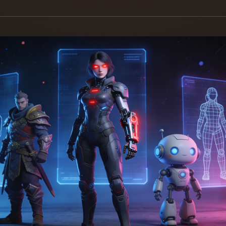
Game
n
Development
ce
VR/AR
Mechanical
Engineering
ot
Maya
3DS Max
ComfyUI
oon
Cel-Shaded
Fantasy
tric
Low Poly
Medieval