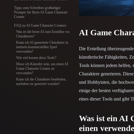
Organic
Photorealistic
Pixel
Tipps zum Schreiben großartiger
Prompts für Ihren AI Game Character
Creator
FAQ zu AI Game Character Creators
AI Game Charac
Was ist die beste AI zum Erstellen von
Charakteren?
Kann ich AI-generierte Charaktere in
meinem kommerziellen Spiel
Die Erstellung überzeugender
verwenden?
künstlerische Fähigkeiten, Z
Wie viel kosten diese Tools?
Muss ich Künstler sein, um einen AI
Tools können jedem helfen, 
Game Character Creator zu
verwenden?
Charaktere generieren. Diese 
Kann ich die Charaktere bearbeiten,
und Hobbyisten, die hochwert
nachdem sie generiert wurden?
einige der besten verfügbare
eines dieser Tools und gibt T
Was ist ein AI
einen verwend