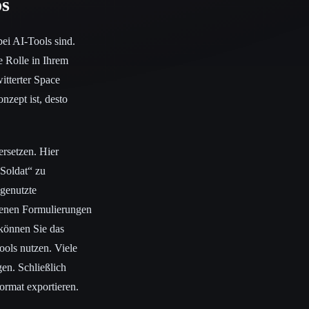
os
bei AI-Tools sind.
e Rolle in Ihrem
itterter Space
onzept ist, desto
ersetzen. Hier
 Soldat“ zu
bgenutzte
edenen Formulierungen
 können Sie das
ools nutzen. Viele
en. Schließlich
ormat exportieren.