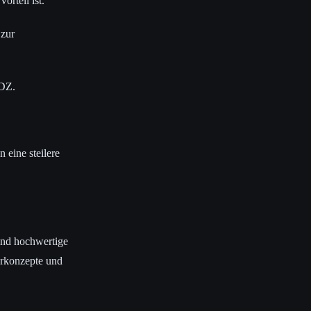
orteil ist.
 zur
SDZ.
 eine steilere
 und hochwertige
erkonzepte und