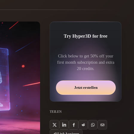
Automotive
Design
Character
Design
Try Hyper3D for free
Click below to get 50% off your
first month subscription and extra
20 credits.
Jetzt erstellen
21
Flat
Gothic
TEILEN
Minimalist
Modern
Link kopieren