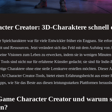
 Art
Realistic
Retro
ter Creator: 3D-Charaktere schnell 
 Spielcharaktere war für viele Entwickler früher ein Engpass. Sie erfor
eit und Ressourcen. Jetzt verändert sich das Feld mit dem Aufstieg von 
seine Visionen zum Leben zu erwecken, indem sie in wenigen Minuten 
Tools sind nicht nur für erfahrene Künstler gedacht; sie sind für Indie
ige Charaktere ohne eine steile Lernkurve erstellen möchten. Dieser Ar
n AI Character Creator-Tools, bietet einen Erfahrungsbericht aus erste
ipps, wie Sie das Beste aus diesen leistungsstarken Plattformen heraush
 Game Character Creator und warum s
en?