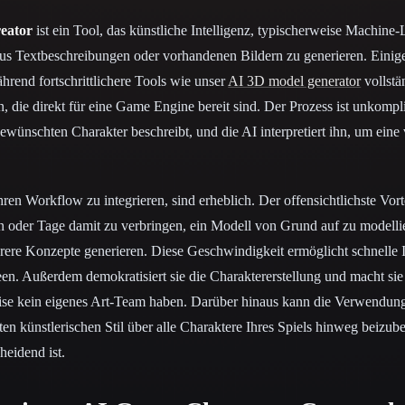
eator
ist ein Tool, das künstliche Intelligenz, typischerweise Machine
aus Textbeschreibungen oder vorhandenen Bildern zu generieren. Einig
hrend fortschrittlichere Tools wie unser
AI 3D model generator
vollstä
die direkt für eine Game Engine bereit sind. Der Prozess ist unkompli
ewünschten Charakter beschreibt, und die AI interpretiert ihn, um eine 
Ihren Workflow zu integrieren, sind erheblich. Der offensichtlichste Vort
en oder Tage damit zu verbringen, ein Modell von Grund auf zu modelli
rere Konzepte generieren. Diese Geschwindigkeit ermöglicht schnelle I
n. Außerdem demokratisiert sie die Charaktererstellung und macht sie
ise kein eigenes Art-Team haben. Darüber hinaus kann die Verwendung
ten künstlerischen Stil über alle Charaktere Ihres Spiels hinweg beizube
heidend ist.