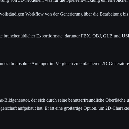
ierung von 3D-Modellen, was für die Spieleentwicklung ein erheblicher V
 vollständigen Workflow von der Generierung über die Bearbeitung bis
alette branchenüblicher Exportformate, darunter FBX, OBJ, GLB und U
ann es für absolute Anfänger im Vergleich zu einfacheren 2D-Generatoren
ine-Bildgenerator, der sich durch seine benutzerfreundliche Oberfläche
gerschaft aufgebaut hat. Er ist eine großartige Option, um 2D-Charakt