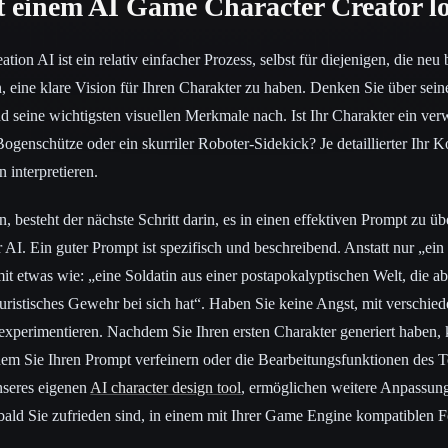
it einem AI Game Character Creator l
tion AI ist ein relativ einfacher Prozess, selbst für diejenigen, die neu 
in, eine klare Vision für Ihren Charakter zu haben. Denken Sie über sein
nd seine wichtigsten visuellen Merkmale nach. Ist Ihr Charakter ein verw
 Bogenschütze oder ein skurriler Roboter-Sidekick? Je detaillierter Ihr K
n interpretieren.
 besteht der nächste Schritt darin, es in einen effektiven Prompt zu üb
er AI. Ein guter Prompt ist spezifisch und beschreibend. Anstatt nur „ein
mit etwas wie: „eine Soldatin aus einer postapokalyptischen Welt, die a
turistisches Gewehr bei sich hat“. Haben Sie keine Angst, mit verschi
experimentieren. Nachdem Sie Ihren ersten Charakter generiert haben,
em Sie Ihren Prompt verfeinern oder die Bearbeitungsfunktionen des T
unseres eigenen
AI character design tool
, ermöglichen weitere Anpassung
bald Sie zufrieden sind, in einem mit Ihrer Game Engine kompatiblen F