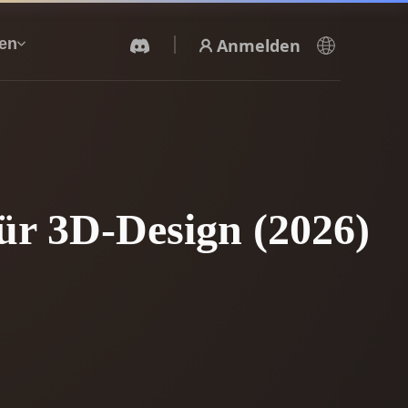
Anmelden
en
KI-Videogenerator
Erstelle Videos aus Text oder Bildern mit KI.
ür 3D-Design (2026)
3D-Mesh-Editor