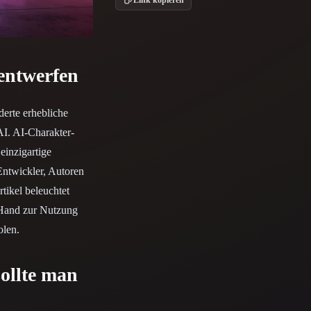
Stylized
Voxel
entwerfen
derte erhebliche
AI. AI-Charakter-
einzigartige
-Entwickler, Autoren
tikel beleuchtet
r Hand zur Nutzung
olen.
ollte man