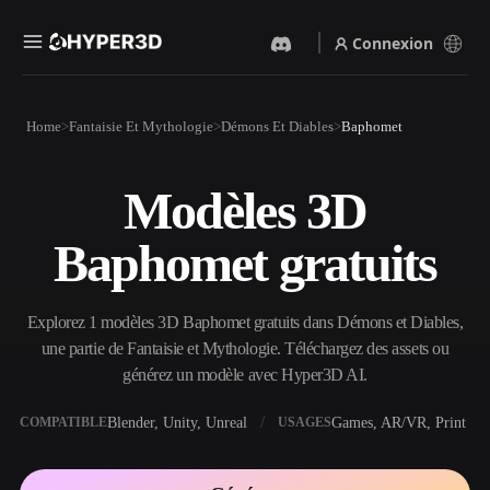
Connexion
Produits
Home
Fantaisie Et Mythologie
Démons Et Diables
Baphomet
Fonctionnalités
Rodin
ChatAvatar
API
Modèles 3D
Image Vers 3D
Texte Vers 3D
Tarifs
Importez une image, obtenez
Du prompt textuel à l'objet
Baphomet gratuits
un objet 3D instantanément.
3D — instantanément.
Ressources
Générateur D’images IA
Générateur Vidéo IA
Générez des visuels de haute
Créez des vidéos à partir de
Explorez 1 modèles 3D Baphomet gratuits dans Démons et Diables,
qualité à partir d'un simple
texte ou d'images avec l'IA.
prompt.
une partie de Fantaisie et Mythologie. Téléchargez des assets ou
Communauté
générez un modèle avec Hyper3D AI.
API
Intégrez notre IA créative à
votre application ou votre
Blender, Unity, Unreal
Games, AR/VR, Print
COMPATIBLE
USAGES
Histoire
Recherche
Blog
workflow.
OmniCraft