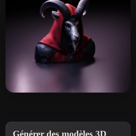
ComfyUI
21
Styles
Abstract
Anime
Cartoon
Cel-Shaded
Fantasy
Flat
Gothic
Hand-Painted
Industrial
Isometric
Low Poly
Medieval
Minimalist
Modern
Organic
Photorealistic
Pixel Art
Realistic
Retro
Stylized
spm soh
10 likes
Voxel
Générer des modèles 3D