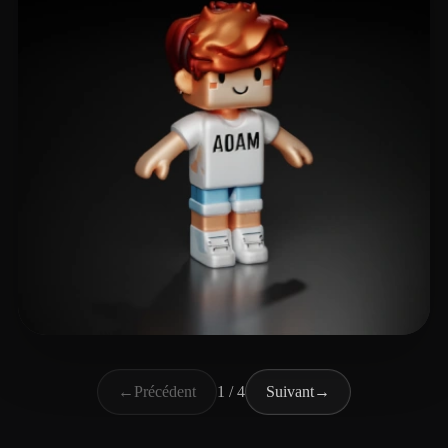
boy big
40 likes
←
Précédent
1 / 4
Suivant
→