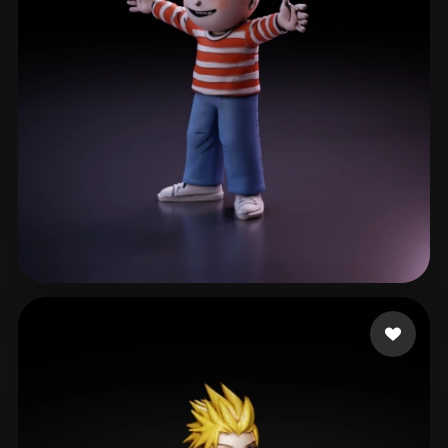
kate.huang
21 likes