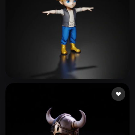
dawood faizan
98 likes