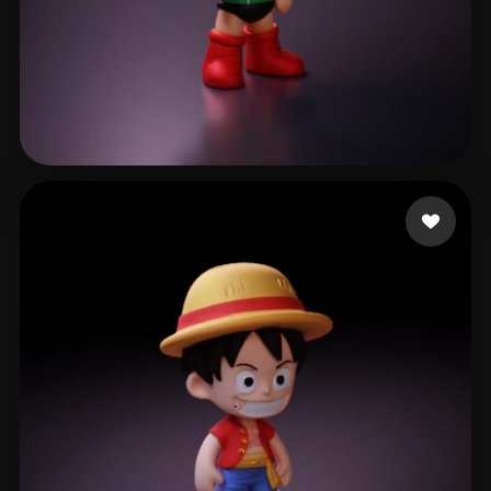
luc1dni9htmare
42 likes