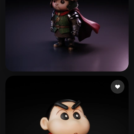
cyk
73 likes