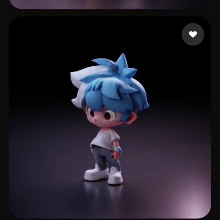
Ansel Wong
492 likes