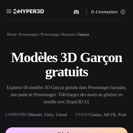
Connexion
Produits
Home
Personnages
Personnages Humains
Garçon
Fonctionnalités
Rodin
ChatAvatar
API
Modèles 3D Garçon
Image Vers 3D
Texte Vers 3D
Tarifs
Importez une image, obtenez
Du prompt textuel à l'objet
gratuits
un objet 3D instantanément.
3D — instantanément.
Ressources
Générateur D’images IA
Générateur Vidéo IA
Générez des visuels de haute
Créez des vidéos à partir de
Explorez 68 modèles 3D Garçon gratuits dans Personnages humains,
qualité à partir d'un simple
texte ou d'images avec l'IA.
prompt.
une partie de Personnages. Téléchargez des assets ou générez un
Communauté
modèle avec Hyper3D AI.
API
Intégrez notre IA créative à
votre application ou votre
Blender, Unity, Unreal
Games, AR/VR, Print
COMPATIBLE
USAGES
Histoire
Recherche
Blog
workflow.
OmniCraft