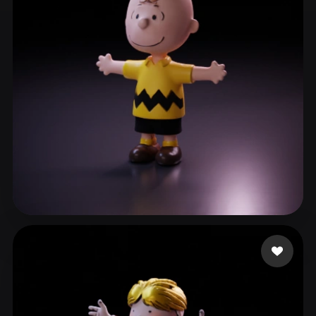
ComfyUI
21
Styles
Abstract
Anime
Cartoon
Cel-Shaded
Fantasy
Flat
Gothic
Hand-Painted
Industrial
Isometric
Low Poly
Medieval
Minimalist
Modern
Organic
Photorealistic
Pixel Art
Realistic
Retro
Stylized
Santos da Paixão Wal
160 likes
Voxel