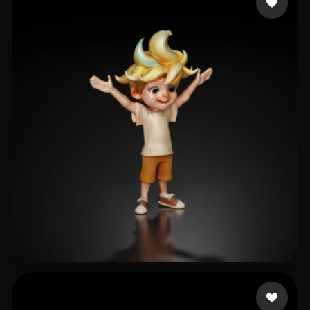
Akoroiwosi Israel
50 likes