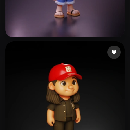
gzpy xing
797 likes