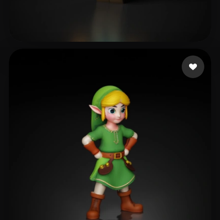
Botir
141 likes