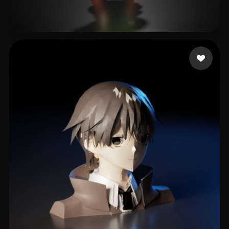
Sero can
164 likes