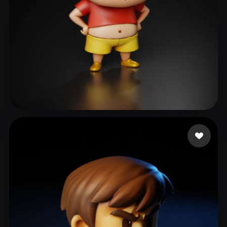
66
313 likes