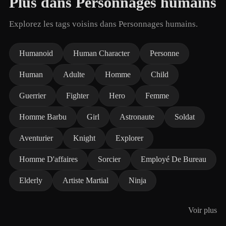
Plus dans Personnages humains
Explorez les tags voisins dans Personnages humains.
Humanoid
Human Character
Personne
Human
Adulte
Homme
Child
Guerrier
Fighter
Hero
Femme
Homme Barbu
Girl
Astronaute
Soldat
Aventurier
Knight
Explorer
Homme D'affaires
Sorcier
Employé De Bureau
Elderly
Artiste Martial
Ninja
Voir plus