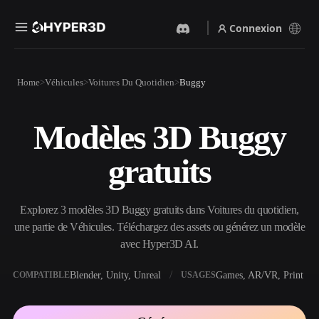
Connexion
Produits
Home
Véhicules
Voitures Du Quotidien
Buggy
Fonctionnalités
Rodin
ChatAvatar
API
Modèles 3D Buggy
Image Vers 3D
Texte Vers 3D
Tarifs
Importez une image, obtenez
Du prompt textuel à l'objet
gratuits
un objet 3D instantanément.
3D — instantanément.
Ressources
Générateur D’images IA
Générateur Vidéo IA
Générez des visuels de haute
Créez des vidéos à partir de
Explorez 3 modèles 3D Buggy gratuits dans Voitures du quotidien,
qualité à partir d'un simple
texte ou d'images avec l'IA.
prompt.
une partie de Véhicules. Téléchargez des assets ou générez un modèle
Communauté
avec Hyper3D AI.
API
Intégrez notre IA créative à
votre application ou votre
Blender, Unity, Unreal
Games, AR/VR, Print
COMPATIBLE
USAGES
Histoire
Recherche
Blog
workflow.
OmniCraft