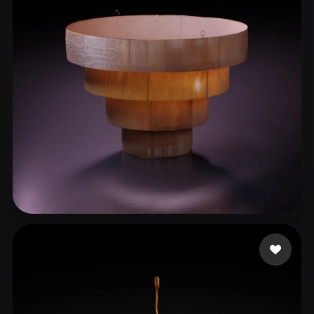
ComfyUI
21
Styles
Abstract
Anime
Cartoon
Cel-Shaded
Fantasy
Flat
Gothic
Hand-Painted
Industrial
Isometric
Low Poly
Medieval
Minimalist
Modern
Organic
Photorealistic
Pixel Art
Realistic
Retro
Stylized
Sainz Gerardo
62 likes
Voxel