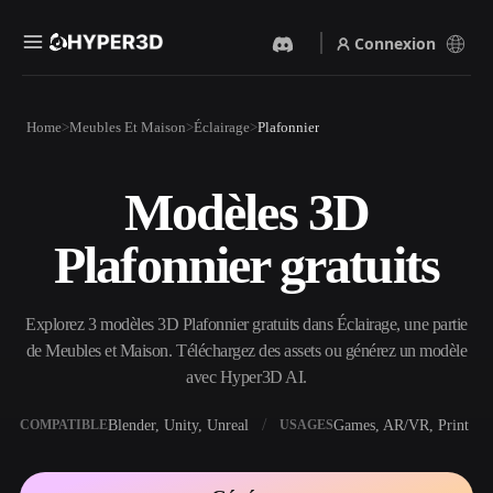
Connexion
Produits
Home
Meubles Et Maison
Éclairage
Plafonnier
Fonctionnalités
Rodin
ChatAvatar
API
Modèles 3D
Image Vers 3D
Texte Vers 3D
Tarifs
Importez une image, obtenez
Du prompt textuel à l'objet
Plafonnier gratuits
un objet 3D instantanément.
3D — instantanément.
Ressources
Générateur D’images IA
Générateur Vidéo IA
Générez des visuels de haute
Créez des vidéos à partir de
Explorez 3 modèles 3D Plafonnier gratuits dans Éclairage, une partie
qualité à partir d'un simple
texte ou d'images avec l'IA.
prompt.
de Meubles et Maison. Téléchargez des assets ou générez un modèle
Communauté
avec Hyper3D AI.
API
Intégrez notre IA créative à
votre application ou votre
Blender, Unity, Unreal
Games, AR/VR, Print
COMPATIBLE
USAGES
Histoire
Recherche
Blog
workflow.
OmniCraft