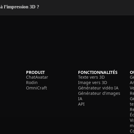
 à l’impression 3D ?
PRODUIT
FONCTIONNALITÉS
O
ChatAvatar
Texte vers 3D
G
Rodin
Image vers 3D
A
OmniCraft
Générateur vidéo IA
V
Générateur d’images
R
IA
G
API
t
R
É
V
m
C