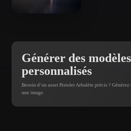
Organic
Photorealistic
Pixel
麋 鹿
8 likes
Générer des modèles 
personnalisés
Besoin d’un asset Pistolet Arbalète précis ? Génére
une image.