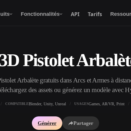
API
Tarifs
uits
Fonctionnalités
Ressour
D Pistolet Arbalèt
Texte Vers 3D
Du prompt textuel à l'objet 3D —
instantanément.
tolet Arbalète gratuits dans Arcs et Armes à distan
API
Intégrez notre IA créative à votre application
 Téléchargez des assets ou générez un modèle avec 
ou votre workflow.
Blender, Unity, Unreal
Games, AR/VR, Print
COMPATIBLE
USAGES
xtures IA
Moteur de recherche de modèles 3D
Générer
Partager
I IA
Convertisseur SVG vers 3D