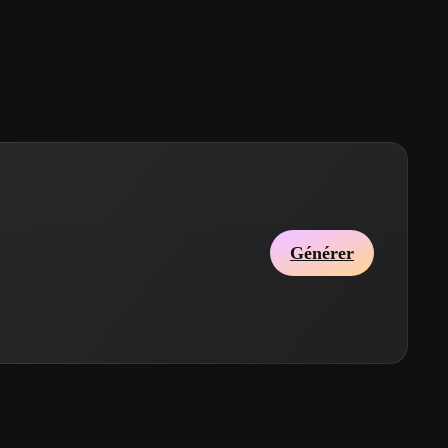
Stylized
Voxel
Générer