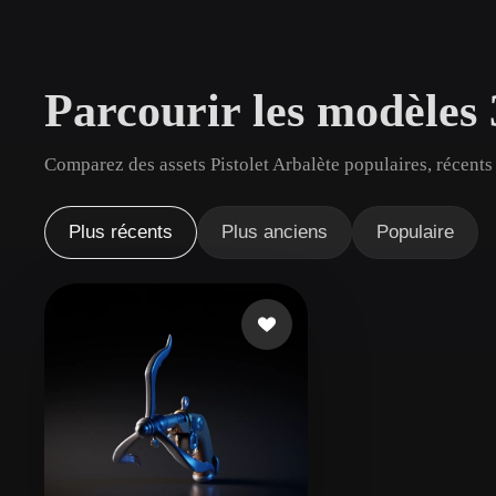
Cas D'utilisation
3D Printing
Animatio
Parcourir les modèles 
NFT Creation
E-commer
Jewelry
Metaverse
Comparez des assets Pistolet Arbalète populaires, récents
Design
Plug-Ins
Plus récents
Plus anciens
Populaire
Blender
Unity
Unreal
God
Styles
Abstract
Anime
Cart
Hand-Painted
Industrial
Isome