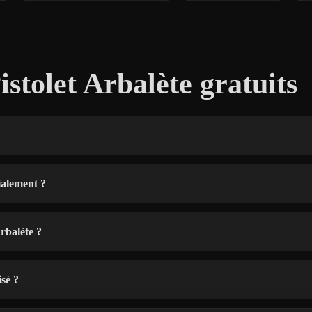
stolet Arbalète gratuits
ialement ?
rbalète ?
sé ?