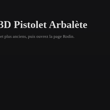
Game
n
Development
3D Pistolet Arbalète
ce
VR/AR
Mechanical
 et plus anciens, puis ouvrez la page Rodin.
Engineering
ot
Maya
3DS Max
ComfyUI
oon
Cel-Shaded
Fantasy
tric
Low Poly
Medieval