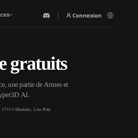
Connexion
ces
e gratuits
Générateur Vidéo IA
Créez des vidéos à partir de texte ou d'images
avec l'IA.
ce, une partie de Armes et
Hyper3D AI.
Realistic, Low Poly
STYLES
Éditeur de maillage 3D