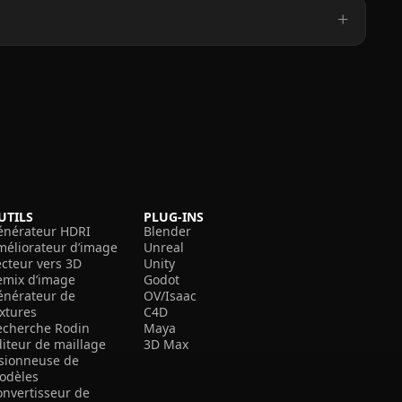
UTILS
PLUG-INS
énérateur HDRI
Blender
méliorateur d’image
Unreal
ecteur vers 3D
Unity
emix d’image
Godot
énérateur de
OV/Isaac
extures
C4D
echerche Rodin
Maya
diteur de maillage
3D Max
isionneuse de
odèles
onvertisseur de