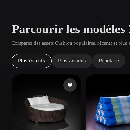
Cas D'utilisation
3D Printing
Animatio
Parcourir les modèles
NFT Creation
E-commer
Jewelry
Metaverse
Comparez des assets Cushion populaires, récents et plus 
Design
Plug-Ins
Plus récents
Plus anciens
Populaire
Blender
Unity
Unreal
God
Styles
Abstract
Anime
Cart
Hand-Painted
Industrial
Isome