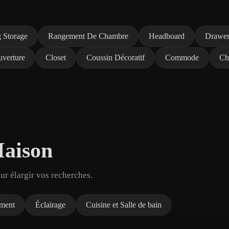
g Storage
Rangement De Chambre
Headboard
Drawer
verture
Closet
Coussin Décoratif
Commode
Ch
Maison
r élargir vos recherches.
ment
Éclairage
Cuisine et Salle de bain