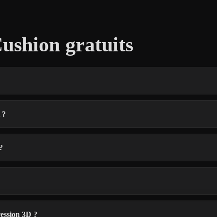
ushion gratuits
 ?
?
ression 3D ?