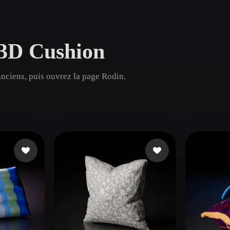
Game
n
Development
 3D Cushion
ce
VR/AR
Mechanical
anciens, puis ouvrez la page Rodin.
Engineering
ot
Maya
3DS Max
ComfyUI
oon
Cel-Shaded
Fantasy
tric
Low Poly
Medieval