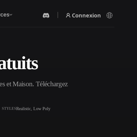
Connexion
ces
tuits
Générateur Vidéo IA
Créez des vidéos à partir de texte ou d'images
avec l'IA.
es et Maison. Téléchargez
Realistic, Low Poly
STYLES
Éditeur de maillage 3D