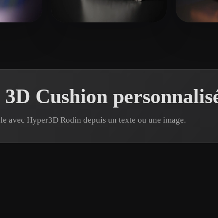
 Art
Realistic
Retro
🖥️💻
 likes
Assistant Design
17 likes
 3D Cushion personnalis
èle avec Hyper3D Rodin depuis un texte ou une image.