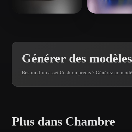
Organic
Photorealistic
Pixel
Hasan Shehab Sohidul
38 likes
Matrix Studio
8
Générer des modèles
Besoin d’un asset Cushion précis ? Générez un mod
Plus dans Chambre