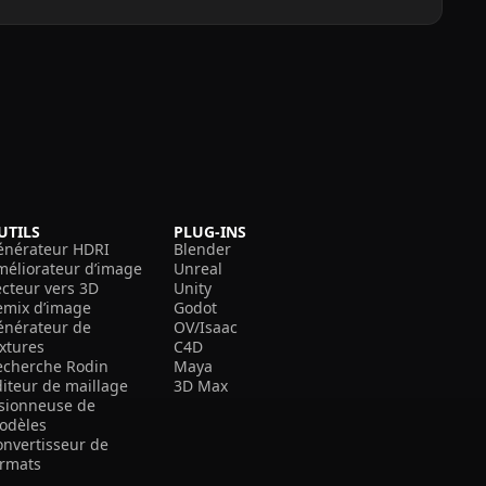
UTILS
PLUG-INS
énérateur HDRI
Blender
méliorateur d’image
Unreal
ecteur vers 3D
Unity
emix d’image
Godot
énérateur de
OV/Isaac
extures
C4D
echerche Rodin
Maya
diteur de maillage
3D Max
isionneuse de
odèles
onvertisseur de
ormats