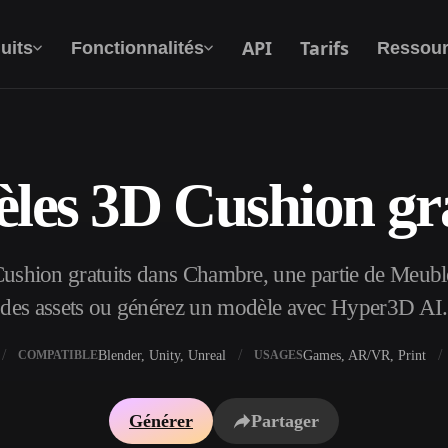
API
Tarifs
uits
Fonctionnalités
Ressour
les 3D Cushion gra
Texte Vers 3D
Du prompt textuel à l'objet 3D —
instantanément.
shion gratuits dans Chambre, une partie de Meubl
API
Intégrez notre IA créative à votre application
des assets ou générez un modèle avec Hyper3D AI.
ou votre workflow.
Blender, Unity, Unreal
Games, AR/VR, Print
COMPATIBLE
USAGES
xtures IA
Moteur de recherche de modèles 3D
Générer
Partager
I IA
Convertisseur SVG vers 3D