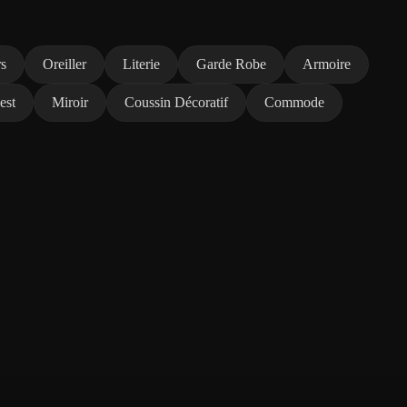
s
Oreiller
Literie
Garde Robe
Armoire
est
Miroir
Coussin Décoratif
Commode