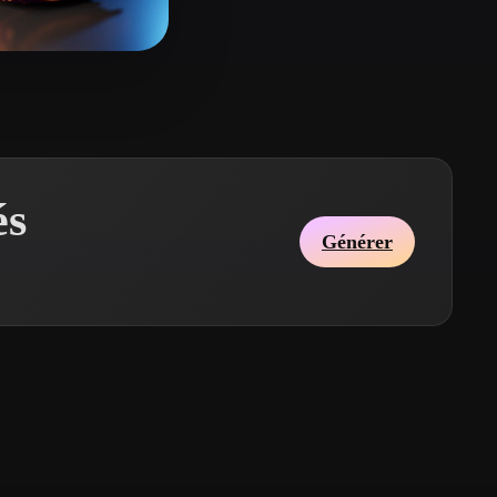
Stylized
Voxel
🎨🔍🖌️
9 likes
és
Générer