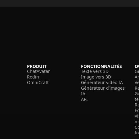
PRODUIT
FONCTIONNALITÉS
O
ChatAvatar
Texte vers 3D
G
Rodin
Image vers 3D
A
OmniCraft
Générateur vidéo IA
V
Générateur d’images
R
IA
G
API
t
R
É
V
m
C
f