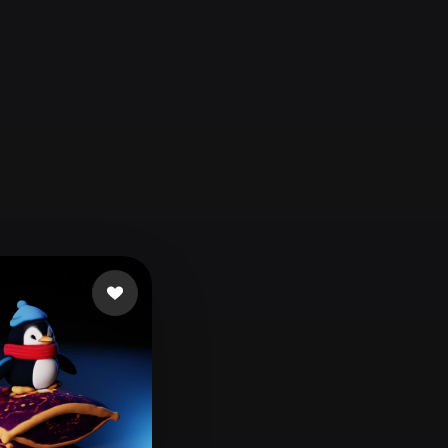
Automotive
Design
Character
Design
21
Flat
Gothic
Minimalist
Modern