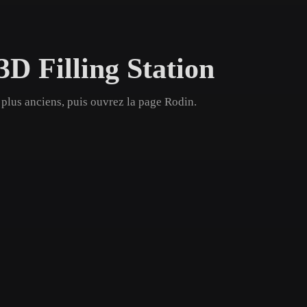
Game
n
Development
3D Filling Station
ce
VR/AR
Mechanical
 plus anciens, puis ouvrez la page Rodin.
Engineering
ot
Maya
3DS Max
ComfyUI
oon
Cel-Shaded
Fantasy
tric
Low Poly
Medieval