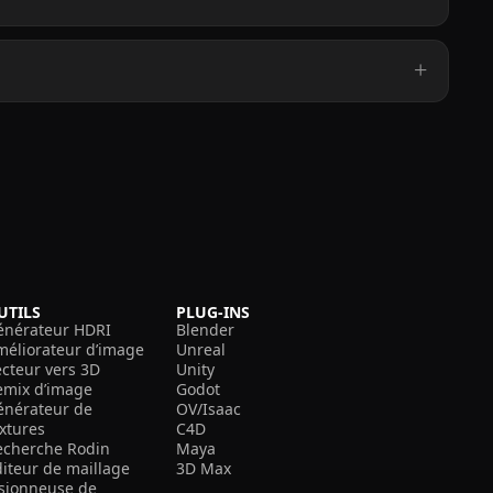
UTILS
PLUG-INS
énérateur HDRI
Blender
méliorateur d’image
Unreal
ecteur vers 3D
Unity
emix d’image
Godot
énérateur de
OV/Isaac
extures
C4D
echerche Rodin
Maya
diteur de maillage
3D Max
isionneuse de