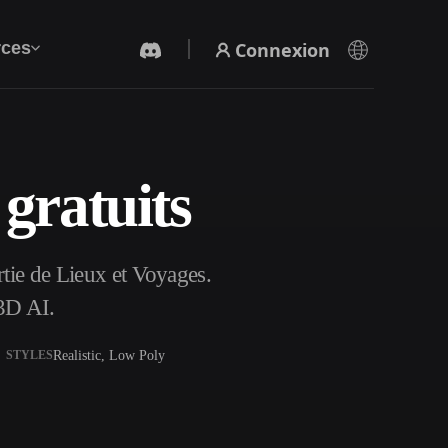
Connexion
ces
 gratuits
Générateur Vidéo IA
Créez des vidéos à partir de texte ou d'images
avec l'IA.
rtie de Lieux et Voyages.
3D AI.
Realistic, Low Poly
STYLES
Éditeur de maillage 3D