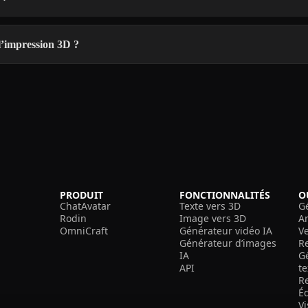
 l’impression 3D ?
PRODUIT
FONCTIONNALITÉS
O
ChatAvatar
Texte vers 3D
G
Rodin
Image vers 3D
A
OmniCraft
Générateur vidéo IA
V
Générateur d’images
R
IA
G
API
t
R
É
V