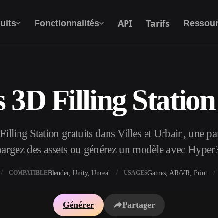
API
Tarifs
uits
Fonctionnalités
Ressour
3D Filling Station
Texte Vers 3D
Du prompt textuel à l'objet 3D —
instantanément.
lling Station gratuits dans Villes et Urbain, une pa
API
Intégrez notre IA créative à votre application
hargez des assets ou générez un modèle avec Hyper
ou votre workflow.
Blender, Unity, Unreal
Games, AR/VR, Print
COMPATIBLE
USAGES
xtures IA
Moteur de recherche de modèles 3D
Générer
Partager
I IA
Convertisseur SVG vers 3D