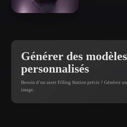
Organic
Photorealistic
Pixel
Lanphere Robert
3 likes
Générer des modèles 
personnalisés
Besoin d’un asset Filling Station précis ? Générez 
image.