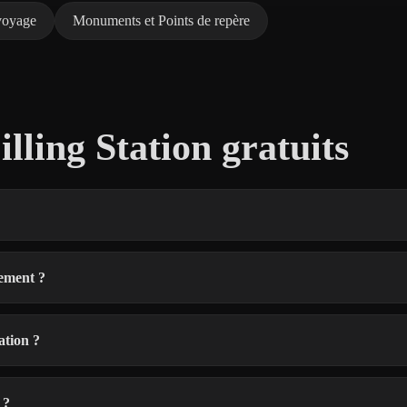
 voyage
Monuments et Points de repère
ling Station gratuits
lement ?
ation ?
 ?