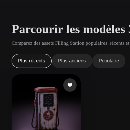
Cas D'utilisation
3D Printing
Animatio
Parcourir les modèles 
NFT Creation
E-commer
Jewelry
Metaverse
Comparez des assets Filling Station populaires, récents et
Design
Plug-Ins
Plus récents
Plus anciens
Populaire
Blender
Unity
Unreal
God
Styles
Abstract
Anime
Cart
Hand-Painted
Industrial
Isome