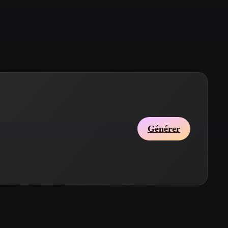
Stylized
Voxel
Générer