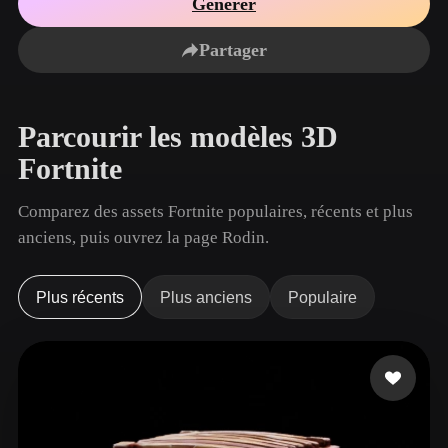
Générer
Cas D'utilisation
Remix d’image IA
Générateur HDRI IA
Éditeur de ma
3D Printing
Animation
Partager
Améliorateur d’image IA
Moteur de recherche de modèles 3D
Game
Automotive
Générateur de textures IA
Convertisseur SVG vers 3D
Development
Design
Parcourir les modèles 3D
NFT Creation
E-commerce
Fortnite
Character
VR/AR
Design
Comparez des assets Fortnite populaires, récents et plus
Metaverse
Jewelry Design
anciens, puis ouvrez la page Rodin.
Mechanical
Engineering
Plus récents
Plus anciens
Populaire
Plug-Ins
Blender
Unity
Unreal
Godot
Maya
3DS Max