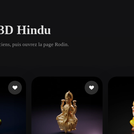
Game
n
Development
 3D Hindu
ce
VR/AR
Mechanical
ciens, puis ouvrez la page Rodin.
Engineering
ot
Maya
3DS Max
ComfyUI
oon
Cel-Shaded
Fantasy
tric
Low Poly
Medieval