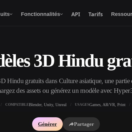
API
Tarifs
uits
Fonctionnalités
Ressour
èles 3D Hindu grat
Texte Vers 3D
Du prompt textuel à l'objet 3D —
instantanément.
 Hindu gratuits dans Culture asiatique, une partie d
API
Intégrez notre IA créative à votre application
hargez des assets ou générez un modèle avec Hyper
ou votre workflow.
Blender, Unity, Unreal
Games, AR/VR, Print
COMPATIBLE
USAGES
xtures IA
Moteur de recherche de modèles 3D
Générer
Partager
I IA
Convertisseur SVG vers 3D