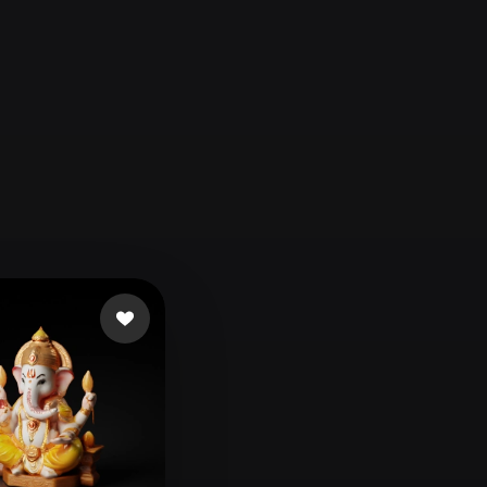
Automotive
Design
Character
Design
21
Flat
Gothic
Minimalist
Modern