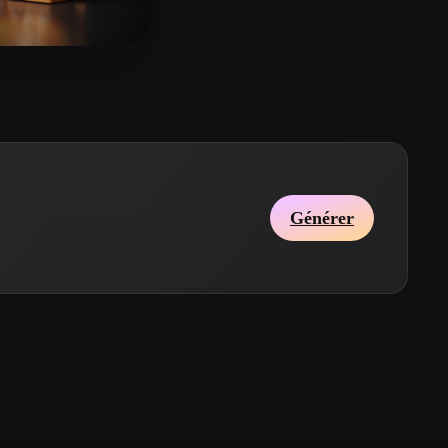
Stylized
Voxel
x
25 likes
Générer