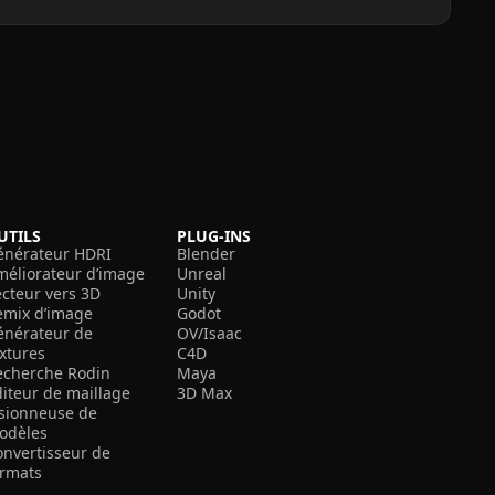
UTILS
PLUG-INS
énérateur HDRI
Blender
méliorateur d’image
Unreal
ecteur vers 3D
Unity
emix d’image
Godot
énérateur de
OV/Isaac
extures
C4D
echerche Rodin
Maya
diteur de maillage
3D Max
isionneuse de
odèles
onvertisseur de
ormats