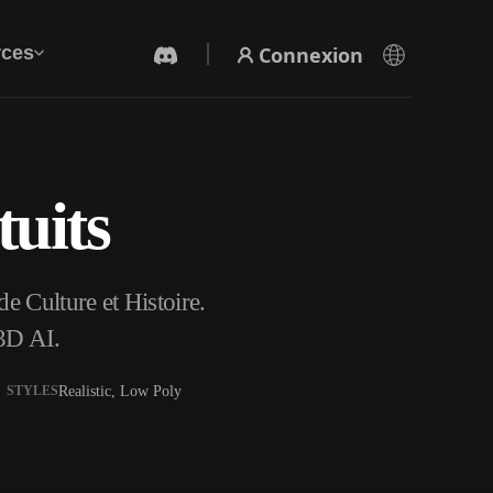
Connexion
ces
uits
Générateur Vidéo IA
Créez des vidéos à partir de texte ou d'images
avec l'IA.
e Culture et Histoire.
3D AI.
Realistic, Low Poly
STYLES
Éditeur de maillage 3D