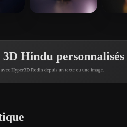
 Art
Realistic
Retro
kes
Biswanath
7 likes
crazy
 3D Hindu personnalisés
e avec Hyper3D Rodin depuis un texte ou une image.
tique