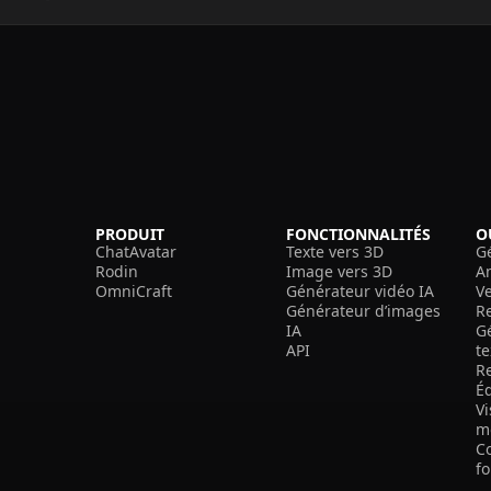
PRODUIT
FONCTIONNALITÉS
O
ChatAvatar
Texte vers 3D
G
Rodin
Image vers 3D
A
OmniCraft
Générateur vidéo IA
V
Générateur d’images
R
IA
G
API
t
R
É
V
m
C
f