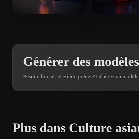
Organic
Photorealistic
Pixel
Dabrase Darshan
37 likes
lorafo4553
17 li
Générer des modèles
Besoin d’un asset Hindu précis ? Générez un modèl
Plus dans Culture asia