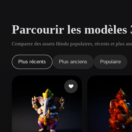
Cas D'utilisation
3D Printing
Animatio
Parcourir les modèles
NFT Creation
E-commer
Jewelry
Metaverse
Comparez des assets Hindu populaires, récents et plus an
Design
Plug-Ins
Plus récents
Plus anciens
Populaire
Blender
Unity
Unreal
God
Styles
Abstract
Anime
Cart
Hand-Painted
Industrial
Isome