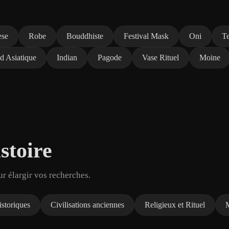
ese
Robe
Bouddhiste
Festival Mask
Oni
T
d Asiatique
Indian
Pagode
Vase Rituel
Moine
stoire
ur élargir vos recherches.
storiques
Civilisations anciennes
Religieux et Rituel
M