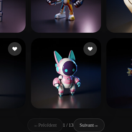
콜라 제로
ikes
81 likes
Vacã
s
Howald Kristian
252 likes
KHR
←
Précédent
1 / 13
Suivant
→