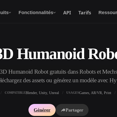
API
Tarifs
uits
Fonctionnalités
Ressour
3D Humanoid Robot
Texte Vers 3D
Du prompt textuel à l'objet 3D —
instantanément.
3D Humanoid Robot gratuits dans Robots et Mechs, 
API
Intégrez notre IA créative à votre application
Téléchargez des assets ou générez un modèle avec H
ou votre workflow.
Blender, Unity, Unreal
Games, AR/VR, Print
COMPATIBLE
USAGES
xtures IA
Moteur de recherche de modèles 3D
Générer
Partager
I IA
Convertisseur SVG vers 3D