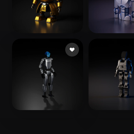
古 明
아시카 TV
68 likes
56 l
eEhyQx
185 likes
eEhyQx
75 like