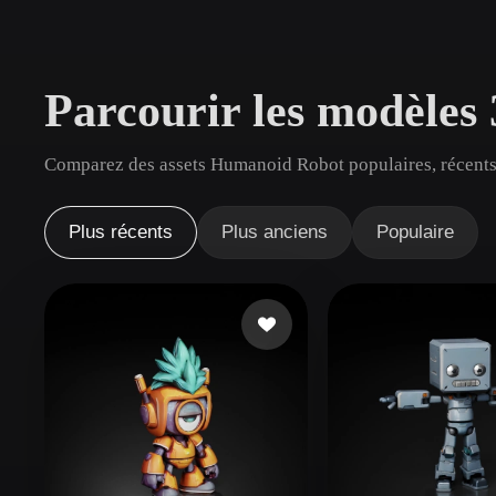
Cas D'utilisation
3D Printing
Animatio
Parcourir les modèle
NFT Creation
E-commer
Jewelry
Metaverse
Comparez des assets Humanoid Robot populaires, récents 
Design
Plug-Ins
Plus récents
Plus anciens
Populaire
Blender
Unity
Unreal
God
Styles
Abstract
Anime
Cart
Hand-Painted
Industrial
Isome