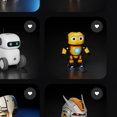
Stylized
Voxel
49
159 likes
Pilot Taha
124 likes
지원
180 likes
ŞAHİN Semih
186 likes