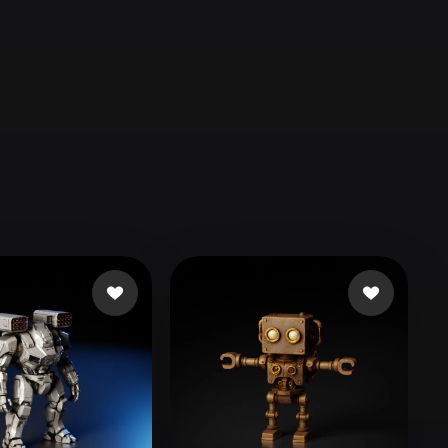
Automotive
Design
Character
Design
21
Flat
Gothic
Minimalist
Modern