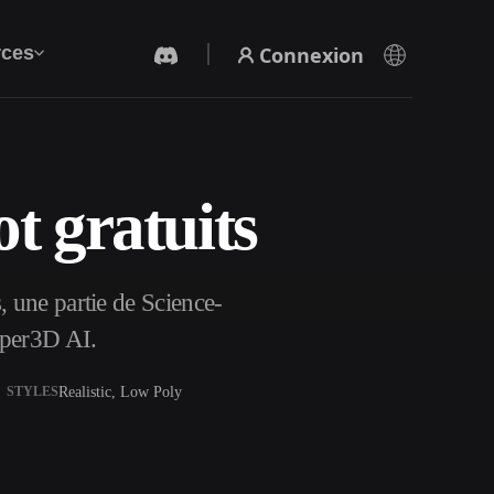
Connexion
ces
 gratuits
Générateur Vidéo IA
Créez des vidéos à partir de texte ou d'images
avec l'IA.
une partie de Science-
yper3D AI.
Realistic, Low Poly
STYLES
Éditeur de maillage 3D