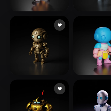
Organic
Photorealistic
Pixel
shyboypg
41 likes
Aqib Muhamm
Maloparac David
114 likes
Johnson Arthu