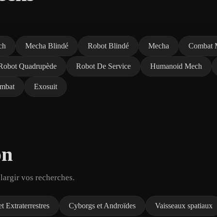
ch
Mecha Blindé
Robot Blindé
Mecha
Combat 
Robot Quadrupède
Robot De Service
Humanoid Mech
mbat
Exosuit
on
largir vos recherches.
t Extraterrestres
Cyborgs et Androïdes
Vaisseaux spatiaux