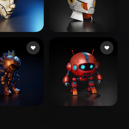
o VJ
115 likes
Cleber Manuel
96 likes
IBECH ALI
73 likes
Fontana Luca
180 likes