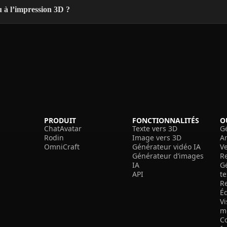
 à l’impression 3D ?
PRODUIT
FONCTIONNALITÉS
O
ChatAvatar
Texte vers 3D
G
Rodin
Image vers 3D
A
OmniCraft
Générateur vidéo IA
V
Générateur d’images
R
IA
G
API
t
R
É
V
m
C