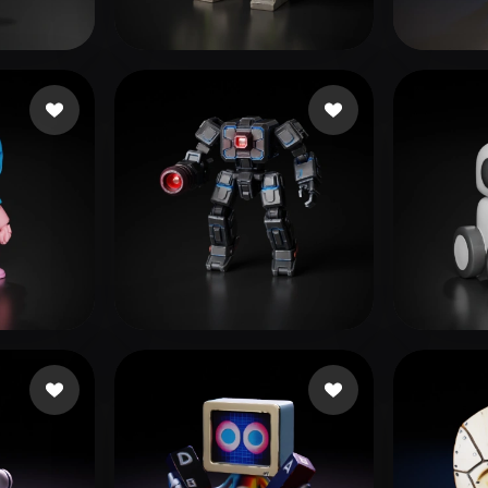
 Art
Realistic
Retro
ad
183 likes
Ghost Adhesive
291 likes
2535
윤 
r
28 likes
eEhyQx
163 likes