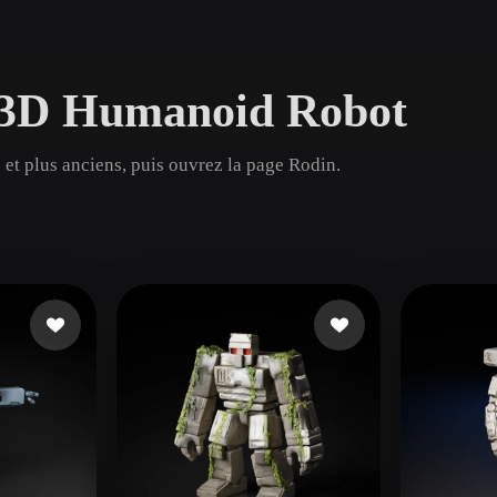
Game
n
Development
s 3D Humanoid Robot
ce
VR/AR
Mechanical
et plus anciens, puis ouvrez la page Rodin.
Engineering
ot
Maya
3DS Max
ComfyUI
oon
Cel-Shaded
Fantasy
tric
Low Poly
Medieval