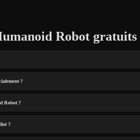
umanoid Robot gratuits
cialement ?
id Robot ?
isé ?