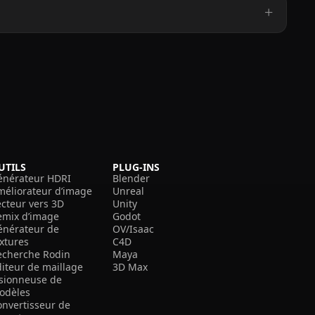
UTILS
PLUG-INS
énérateur HDRI
Blender
méliorateur d’image
Unreal
ecteur vers 3D
Unity
emix d’image
Godot
énérateur de
OV/Isaac
extures
C4D
echerche Rodin
Maya
diteur de maillage
3D Max
isionneuse de
odèles
onvertisseur de