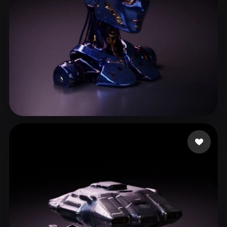
sujit9944
65 likes