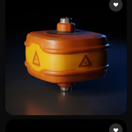
Хухро Артем
2 likes