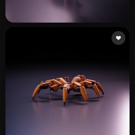
Drazail
11 likes