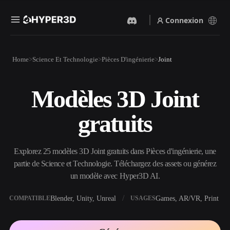
Connexion
Produits
Home
Science Et Technologie
Pièces D'ingénierie
Joint
Fonctionnalités
Rodin
ChatAvatar
API
Modèles 3D Joint
Image Vers 3D
Texte Vers 3D
Tarifs
Importez une image, obtenez
Du prompt textuel à l'objet
gratuits
un objet 3D instantanément.
3D — instantanément.
Ressources
Générateur D’images IA
Générateur Vidéo IA
Générez des visuels de haute
Créez des vidéos à partir de
Explorez 25 modèles 3D Joint gratuits dans Pièces d'ingénierie, une
qualité à partir d'un simple
texte ou d'images avec l'IA.
prompt.
partie de Science et Technologie. Téléchargez des assets ou générez
Communauté
un modèle avec Hyper3D AI.
API
Intégrez notre IA créative à
votre application ou votre
Blender, Unity, Unreal
Games, AR/VR, Print
COMPATIBLE
USAGES
Histoire
Recherche
Blog
workflow.
OmniCraft