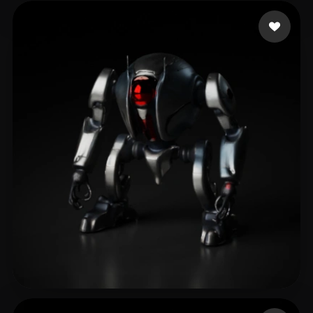
yyh
14 likes
Lesmana Nauffaldo
12 likes