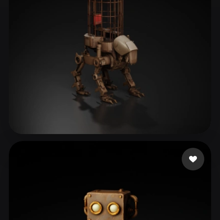
ComfyUI
21
Styles
Abstract
Anime
Cartoon
Cel-Shaded
Fantasy
Flat
Gothic
Hand-Painted
Industrial
Isometric
Low Poly
Medieval
Minimalist
Modern
Organic
Photorealistic
Liston Cassidy
13 likes
Pixel Art
Realistic
Retro
Stylized
Voxel