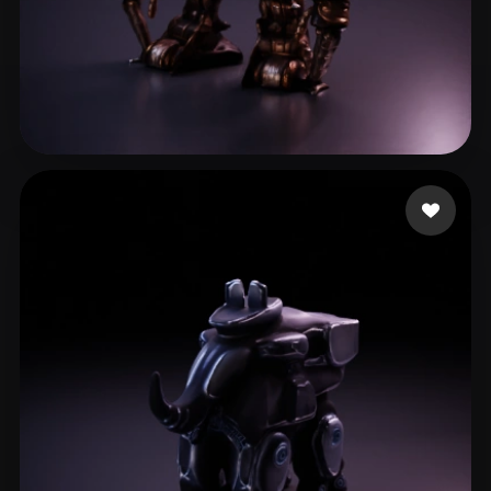
d1trut5r
10 likes