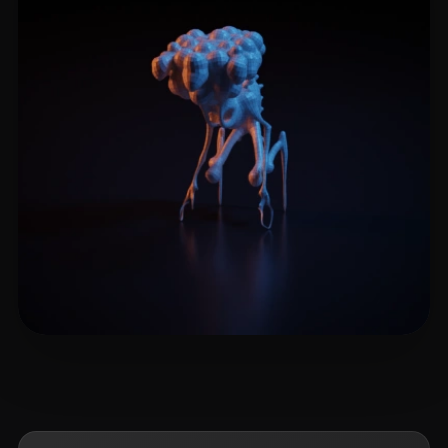
clos619
8 likes