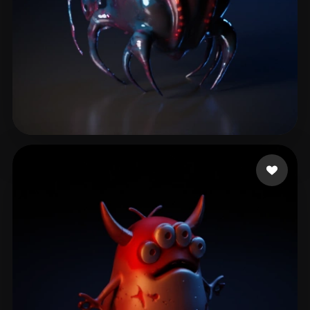
Soft CastDex
8 likes