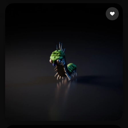
Fucking
8 likes