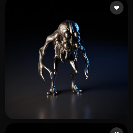
test22
4 likes
O F.C.P.
7 likes