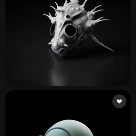
Wiewiorka Patrycja
45 likes