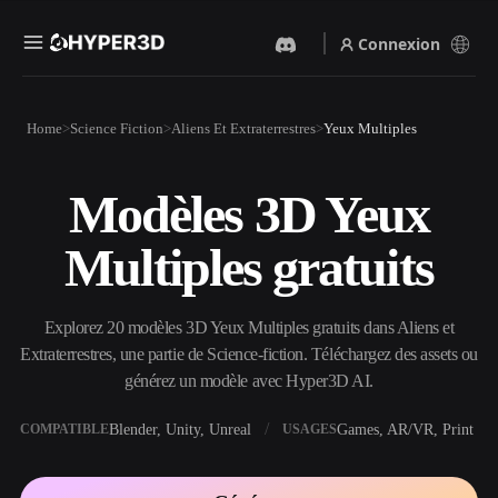
Connexion
Produits
Home
Science Fiction
Aliens Et Extraterrestres
Yeux Multiples
Fonctionnalités
Rodin
ChatAvatar
API
Modèles 3D Yeux
Image Vers 3D
Texte Vers 3D
Tarifs
Importez une image, obtenez
Du prompt textuel à l'objet
Multiples gratuits
un objet 3D instantanément.
3D — instantanément.
Ressources
Générateur D’images IA
Générateur Vidéo IA
Générez des visuels de haute
Créez des vidéos à partir de
Explorez 20 modèles 3D Yeux Multiples gratuits dans Aliens et
qualité à partir d'un simple
texte ou d'images avec l'IA.
prompt.
Extraterrestres, une partie de Science-fiction. Téléchargez des assets ou
Communauté
générez un modèle avec Hyper3D AI.
API
Intégrez notre IA créative à
votre application ou votre
Blender, Unity, Unreal
Games, AR/VR, Print
COMPATIBLE
USAGES
Histoire
Recherche
Blog
workflow.
OmniCraft