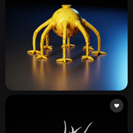
ComfyUI
21
Styles
Abstract
Anime
Cartoon
Cel-Shaded
Fantasy
Flat
Gothic
Hand-Painted
Industrial
Isometric
Low Poly
Medieval
Minimalist
Modern
Organic
Photorealistic
Pixel Art
Realistic
Retro
Stylized
HyperModderino
19 likes
Voxel