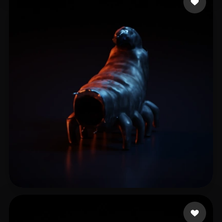
test9
7 likes