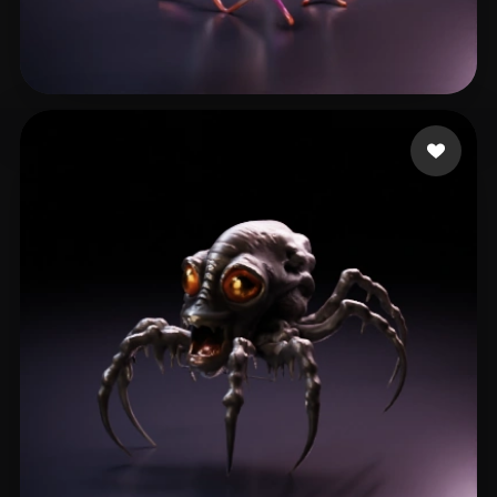
majidi shepil
20 likes