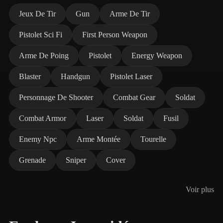
Jeux De Tir
Gun
Arme De Tir
Pistolet Sci Fi
First Person Weapon
Arme De Poing
Pistolet
Energy Weapon
Blaster
Handgun
Pistolet Laser
Personnage De Shooter
Combat Gear
Soldat
Combat Armor
Laser
Soldat
Fusil
Enemy Npc
Arme Montée
Tourelle
Grenade
Sniper
Cover
Voir plus