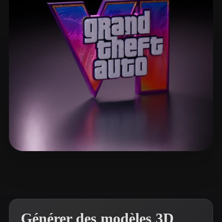
ComfyUI
21
Styles
Abstract
Anime
Cartoon
Cel-Shaded
Fantasy
Flat
Gothic
Hand-Painted
Industrial
Isometric
Low Poly
Medieval
Minimalist
Modern
Organic
Photorealistic
Pixel Art
Realistic
Retro
Stylized
ggflick7
8 likes
Voxel
Générer des modèles 3D