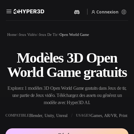
Connexion
Produits
Home
Jeux Vidéo
Jeux De Tir
Open World Game
Fonctionnalités
Rodin
ChatAvatar
API
Modèles 3D Open
Image Vers 3D
Texte Vers 3D
Tarifs
Importez une image, obtenez
Du prompt textuel à l'objet
World Game gratuits
un objet 3D instantanément.
3D — instantanément.
Ressources
Générateur D’images IA
Générateur Vidéo IA
Générez des visuels de haute
Créez des vidéos à partir de
Explorez 1 modèles 3D Open World Game gratuits dans Jeux de tir,
qualité à partir d'un simple
texte ou d'images avec l'IA.
prompt.
une partie de Jeux vidéo. Téléchargez des assets ou générez un
Communauté
modèle avec Hyper3D AI.
API
Intégrez notre IA créative à
votre application ou votre
Blender, Unity, Unreal
Games, AR/VR, Print
COMPATIBLE
USAGES
Histoire
Recherche
Blog
workflow.
OmniCraft