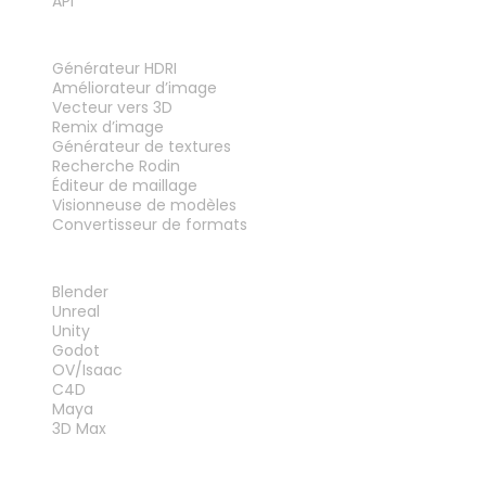
API
OUTILS
Générateur HDRI
Améliorateur d’image
Vecteur vers 3D
Remix d’image
Générateur de textures
Recherche Rodin
Éditeur de maillage
Visionneuse de modèles
Convertisseur de formats
PLUG-INS
Blender
Unreal
Unity
Godot
OV/Isaac
C4D
Maya
3D Max
MENTIONS LÉGALES