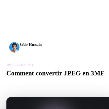
L’IA 3D franchit un nouveau cap. Rodin Gen-2.5 produit la
géométrie en environ 4 s, le modèle complet en environ 5 s,
plus de 10 M de polygones, une structure propre et des
sorties prêtes pour la production.
Sabir Hussain
Passionné d’IA et de tech
JPEG VERS 3MF
Comment convertir JPEG en 3MF
Suivez ce flux JPEG vers 3MF pour créer un fichier .3MF dans vo
navigateur.