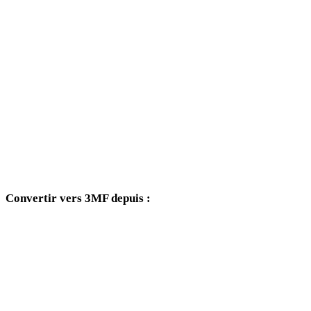
JPEG vers 3DM
JPEG vers DXF
JPEG vers DWG
JPEG vers PNG
JPEG vers JPG
JPEG vers WEBP
Convertir vers 3MF depuis :
Autres formats source dont le sélecteur cible inclut 3MF.
PNG vers 3MF
JPG vers 3MF