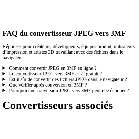
Certaines conversions simplifient les matériaux ou références de
textures externes ; inspectez le résultat avant publication ou livraiso
FAQ du convertisseur JPEG vers 3MF
Réponses pour créateurs, développeurs, équipes produit, utilisateurs
d’impression et artistes 3D travaillant avec des fichiers dans le
navigateur.
Comment convertir JPEG en 3MF en ligne ?
Le convertisseur JPEG vers 3MF est-il gratuit ?
Est-il sûr de convertir des fichiers JPEG dans le navigateur ?
Que vérifier après conversion en 3MF ?
Pourquoi une conversion JPEG vers 3MF peut-elle échouer ?
Convertisseurs associés
Poursuivez avec des flux de conversion JPEG et 3MF disponibles
comme pages prises en charge.