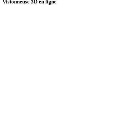
Visionneuse 3D en ligne
Huit visionneuses associées fixes sélectionnées pour cette page de conversion.
Visionneuse DAE
Visionneuse PLY
Visionneuse OBJ
Visionneuse FBX
Visionneuse 3MF
Visionneuse GLB
Visionneuse USDZ
Visionneuse 3DS