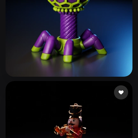
ComfyUI
21
스타일
Abstract
Anime
Cartoon
Cel-Shaded
Fantasy
Flat
Gothic
Hand-Painted
Industrial
Isometric
Low Poly
Medieval
Minimalist
Modern
Organic
Photorealistic
7 좋아요
Shen Linus
Pixel Art
Realistic
Retro
Stylized
Voxel