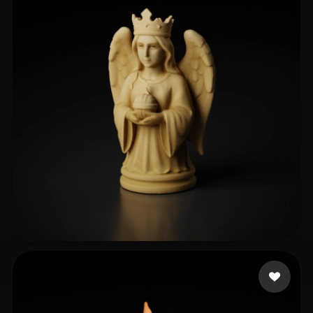
87 좋아요
villarreal sebastian