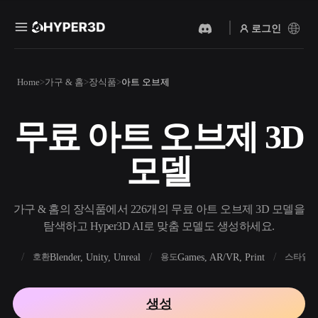
로그인
제품
Home
가구 & 홈
장식품
아트 오브제
기능
Rodin
ChatAvatar
API
무료 아트 오브제 3D
이미지를 3D로
텍스트를 3D로
요금
사진을 업로드하면 3D 오브
텍스트 프롬프트를 3D 오브
모델
젝트를 바로 받아보세요.
젝트로 — 즉시 변환.
리소스
AI 비디오 생성기
AI 이미지 생성기
AI로 텍스트나 이미지에서
간단한 프롬프트로 고품질
가구 & 홈의 장식품에서 226개의 무료 아트 오브제 3D 모델을
영상을 만드세요.
비주얼을 생성하세요.
탐색하고 Hyper3D AI로 맞춤 모델도 생성하세요.
커뮤니티
API
FBX
Blender, Unity, Unreal
Games, AR/VR, Print
R
호환
용도
스타일
우리의 크리에이티브 AI를
앱이나 워크플로에 연결하세
스토리
연구
블로그
요.
생성
OmniCraft