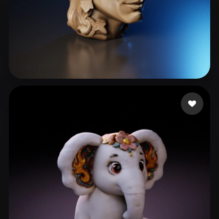
14 좋아요
McKechnie Duane