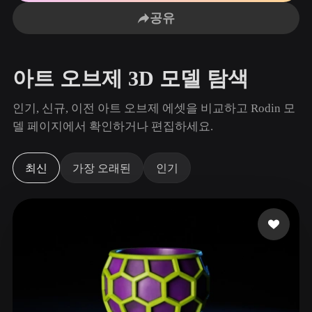
사용 사례
AI 이미지 리믹스
AI HDRI 생성기
3D 메시 편집기
공유
3D Printing
Animation
AI 이미지 향상 도구
3D 모델 검색 엔진
Game
Automotive
AI 텍스처 생성기
SVG to 3D 변환기
Development
Design
아트 오브제 3D 모델 탐색
NFT Creation
E-commerce
인기, 신규, 이전 아트 오브제 에셋을 비교하고 Rodin 모
Character
델 페이지에서 확인하거나 편집하세요.
VR/AR
Design
Metaverse
Jewelry Design
최신
가장 오래된
인기
Mechanical
Engineering
플러그인
Blender
Unity
Unreal
Godot
Maya
3DS Max