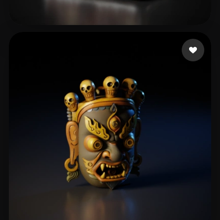
46 좋아요
Games CarrotPlay