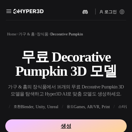
로그인
제품
Home
가구 & 홈
장식품
Decorative Pumpkin
기능
Rodin
ChatAvatar
API
무료 Decorative
이미지를 3D로
텍스트를 3D로
요금
사진을 업로드하면 3D 오브
텍스트 프롬프트를 3D 오브
Pumpkin 3D 모델
젝트를 바로 받아보세요.
젝트로 — 즉시 변환.
리소스
AI 비디오 생성기
AI 이미지 생성기
AI로 텍스트나 이미지에서
간단한 프롬프트로 고품질
가구 & 홈의 장식품에서 16개의 무료 Decorative Pumpkin 3D
영상을 만드세요.
비주얼을 생성하세요.
모델을 탐색하고 Hyper3D AI로 맞춤 모델도 생성하세요.
커뮤니티
API
FBX
Blender, Unity, Unreal
Games, AR/VR, Print
R
호환
용도
스타일
우리의 크리에이티브 AI를
앱이나 워크플로에 연결하세
스토리
연구
블로그
요.
생성
OmniCraft