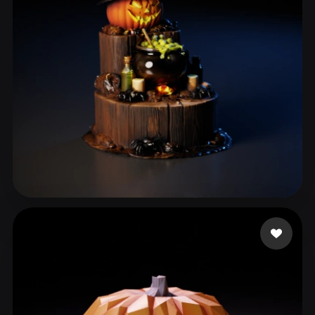
ComfyUI
21
스타일
Abstract
Anime
Cartoon
Cel-Shaded
Fantasy
Flat
Gothic
Hand-Painted
Industrial
Isometric
Low Poly
Medieval
Minimalist
Modern
Organic
Photorealistic
14 좋아요
Boo
Pixel Art
Realistic
Retro
Stylized
Voxel