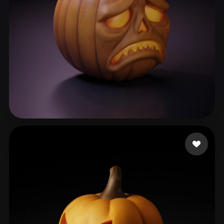
52 좋아요
Bin Tariq Tallat