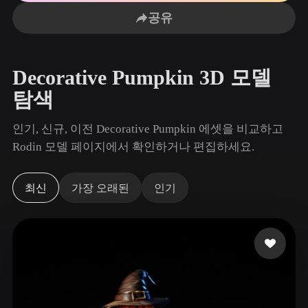
사용 사례
AI 이미지 리믹스
AI HDRI 생성기
3D 메시 편집기
공유
3D Printing
Animation
AI 이미지 향상 도구
3D 모델 검색 엔진
Game
Automotive
AI 텍스처 생성기
SVG to 3D 변환기
Development
Design
Decorative Pumpkin 3D 모델
NFT Creation
E-commerce
탐색
Character
VR/AR
인기, 신규, 이전 Decorative Pumpkin 에셋을 비교하고
Design
Rodin 모델 페이지에서 확인하거나 편집하세요.
Metaverse
Jewelry Design
Mechanical
최신
가장 오래된
인기
Engineering
플러그인
Blender
Unity
Unreal
Godot
Maya
3DS Max