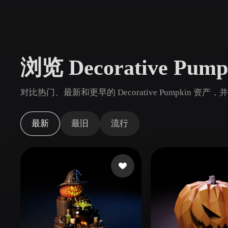
用例
3D Printing
Animatio
NFT Creation
E-commer
浏览 Decorative Pum
Jewelry
Metaverse
Design
对比热门、最新和更早的 Decorative Pumpkin 资产
插件
Blender
Unity
Unreal
God
最新
最旧
流行
风格
Abstract
Anime
Cart
Hand-Painted
Industrial
Isome