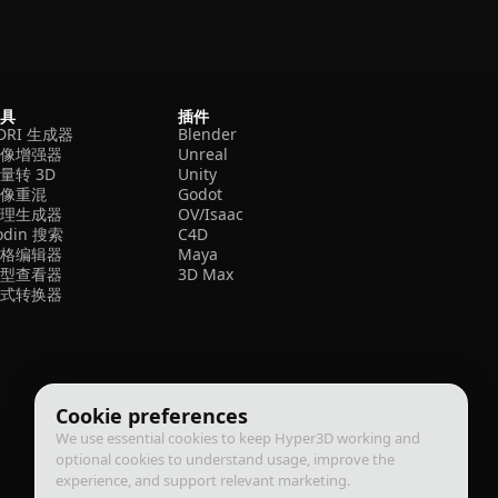
工具
插件
DRI 生成器
Blender
图像增强器
Unreal
量转 3D
Unity
图像重混
Godot
纹理生成器
OV/Isaac
odin 搜索
C4D
网格编辑器
Maya
模型查看器
3D Max
格式转换器
Cookie preferences
We use essential cookies to keep Hyper3D working and
optional cookies to understand usage, improve the
experience, and support relevant marketing.