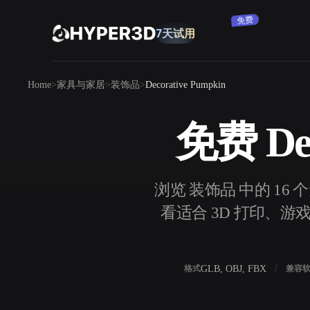
订阅
产品
Home
家具与家居
装饰品
Decorative Pumpkin
功能
Rodin
ChatAvatar
API
免费 Dec
图片转 3D
定价
上传一张图片，即刻获得 3D 物体。
资源
浏览 装饰品 中的 16 个
AI 图片生成器
看适合 3D 打印、游戏
用一句简单提示生成高质量视觉内容。
社区
OmniCraft
GLB, OBJ, FBX
格式
兼容
AI 图像重混
AI 纹理生成器
故事
研究
博客
AI 图像增强器
AI HDRI 生成