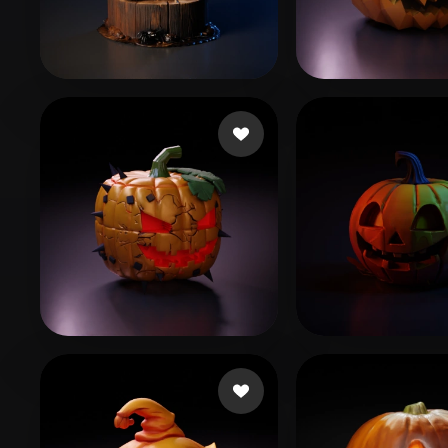
Organic
Photorealistic
Pixel
14 点赞
Boo
Nising Nedrum
139 点赞
Cuzme Patrick
Kheo Kim Ngo