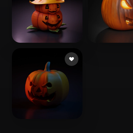
48 点赞
3
Tbird Johnny
mnjhnygnga
7 点赞
Emm