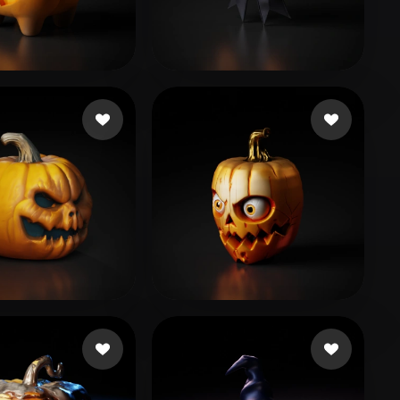
Stylized
Voxel
101 点赞
61 点赞
s
Tela Corazon de
135 点赞
63 点赞
son Christopher
wihe