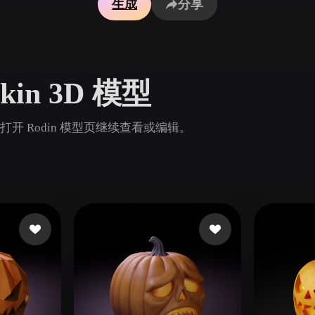
生成
分享
Game
n
Development
ce
VR/AR
pkin 3D 模型
Mechanical
Engineering
，并打开 Rodin 模型页继续查看或编辑。
ot
Maya
3DS Max
ComfyUI
oon
Cel-Shaded
Fantasy
tric
Low Poly
Medieval