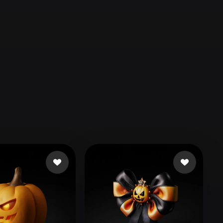
Automotive
Design
Character
Design
21
Flat
Gothic
Minimalist
Modern