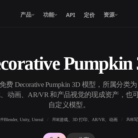
API
定价
产品
功能
资源
orative Pumpki
文本转 3D
从文字提示到 3D 物体 —— 即刻完成。
免费 Decorative Pumpkin 3D 模型，所
API
将我们的创意 AI 接入你的应用或工作
、动画、AR/VR 和产品视觉的现成资产，也可以用 
流。
自定义模型。
Blender, Unity, Unreal
游戏、3D 打印、AR/VR、动画
写
软件
用途
风格
3D 模型搜索引擎
器
SVG 转 3D 转换器