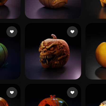
 Art
Realistic
Retro
71 点赞
52 点赞
 Charle
Bin Tariq Tallat
Tunk
73 点赞
58 点赞
c
Alu Jeff
Ander